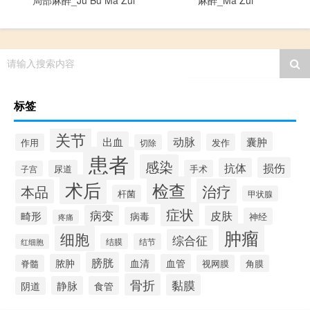
局部麻醉_Ju Bu Ma Zui
麻醉_Ma Zui
请输入搜索内容
标签
关节
动脉
出血
囊肿
作用
发作
切除
患者
感染
损伤
抗体
尿道
手术
子宫
术后
检查
治疗
本品
杆菌
甲状腺
症状
病变
皮肤
畸形
病毒
神经
疼痛
肿瘤
细胞
综合征
结膜
结节
红细胞
膀胱
脓肿
血清
血管
脊髓
视网膜
角膜
骨折
黏膜
静脉
食管
阴道