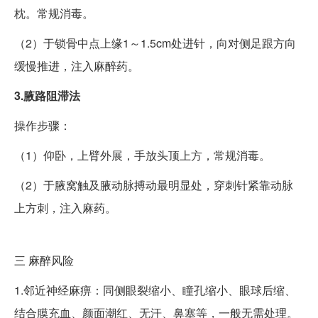
枕。常规消毒。
（2）于锁骨中点上缘1～1.5cm处进针，向对侧足跟方向
缓慢推进，注入麻醉药。
3.腋路阻滞法
操作步骤：
（1）仰卧，上臂外展，手放头顶上方，常规消毒。
（2）于腋窝触及腋动脉搏动最明显处，穿刺针紧靠动脉
上方刺，注入麻药。
三
麻醉风险
1.邻近神经麻痹：同侧眼裂缩小、瞳孔缩小、眼球后缩、
结合膜充血、颜面潮红、无汗、鼻塞等，一般无需处理。