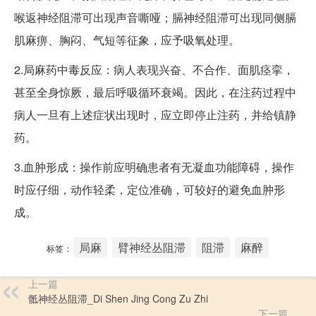
喉返神经阻滞可出现声音嘶哑；膈神经阻滞可出现同侧膈
肌麻痹、胸闷、气短等征象，应予吸氧处理。
2.局麻药中毒反应：病人表现兴奋、不合作、面肌痉挛，
甚至全身惊厥，最后呼吸循环衰竭。因此，在注药过程中
病人一旦有上述症状出现时，应立即停止注药，并给镇静
药。
3.血肿形成：操作前应明确患者有无凝血功能障碍，操作
时应仔细，动作轻柔，定位准确，可较好的避免血肿形
成。
局麻
臂神经丛阻滞
阻滞
麻醉
标签：
上一篇
骶神经丛阻滞_Di Shen Jing Cong Zu Zhi
下一篇