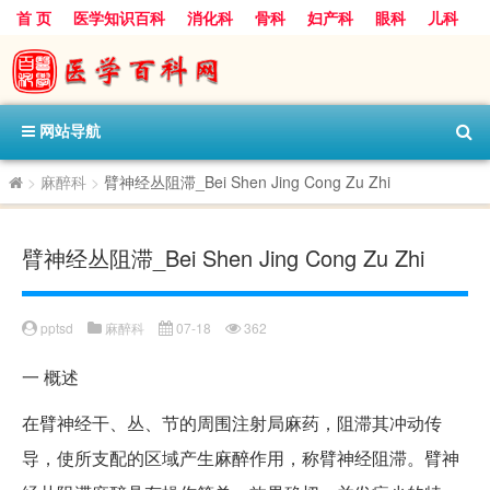
首 页
医学知识百科
消化科
骨科
妇产科
眼科
儿科
心血管病科
呼吸科
神经科
皮肤科
医技科室
保健科
内分泌科
口腔科
网站导航
>
麻醉科
>
臂神经丛阻滞_Bei Shen Jing Cong Zu Zhi
臂神经丛阻滞_Bei Shen Jing Cong Zu Zhi
pptsd
麻醉科
07-18
362
一
概述
在臂神经干、丛、节的周围注射局麻药，阻滞其冲动传
导，使所支配的区域产生麻醉作用，称臂神经阻滞。臂神