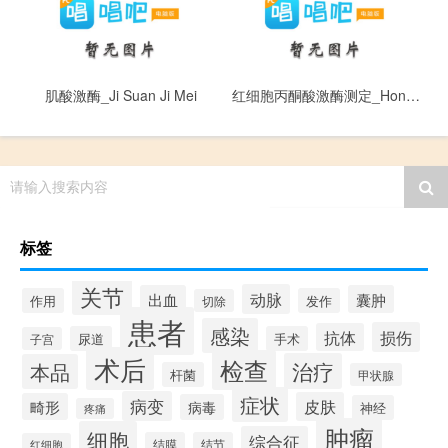
肌酸激酶_Ji Suan Ji Mei
红细胞丙酮酸激酶测定_Hong Xi Bao Bing Tong Suan Ji Mei Ce Ding
请输入搜索内容
标签
关节
动脉
出血
囊肿
作用
发作
切除
患者
感染
损伤
抗体
尿道
手术
子宫
术后
检查
治疗
本品
杆菌
甲状腺
症状
病变
皮肤
畸形
病毒
神经
疼痛
肿瘤
细胞
综合征
结膜
结节
红细胞