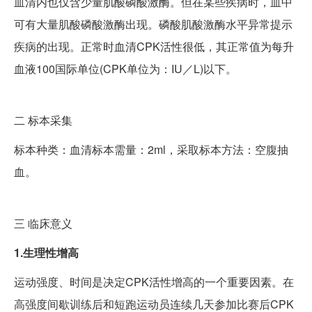
血清内也仅含少量肌酸磷酸激酶。但在某些疾病时，血中
可有大量肌酸磷酸激酶出现。磷酸肌酸激酶水平异常提示
疾病的出现。正常时血清CPK活性很低，其正常值为每升
血液100国际单位(CPK单位为：IU／L)以下。
二
标本采集
标本种类：血清标本需量：2ml，采取标本方法：空腹抽
血。
三
临床意义
1.生理性增高
运动强度、时间是决定CPK活性增高的一个重要因素。在
高强度间歇训练后和短跑运动员连续几天参加比赛后CPK