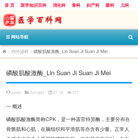
首 页
医学知识百科
消化科
骨科
妇产科
眼科
儿科
心血管病科
呼吸科
神经科
皮肤科
医技科室
保健科
内分泌科
口腔科
网站导航
>
内分泌科
>
磷酸肌酸激酶_Lin Suan Ji Suan Ji Mei
磷酸肌酸激酶_Lin Suan Ji Suan Ji Mei
pptsd
内分泌科
07-18
377
一
概述
磷酸肌酸激酶简称CPK，是一种器官特异酶，主要分布在
骨骼肌和心肌，在脑组织和平滑肌等亦含有少量。正常人