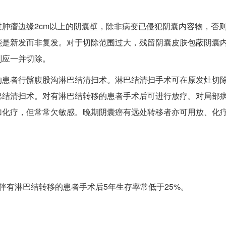
肿瘤边缘2cm以上的阴囊壁，除非病变已侵犯阴囊内容物，否
能是新发而非复发。对于切除范围过大，残留阴囊皮肤包蔽阴囊
则应一并切除。
的患者行髂腹股沟淋巴结清扫术。淋巴结清扫手术可在原发灶切除
巴结清扫术。对有淋巴结转移的患者手术后可进行放疗。对局部
加化疗，但常常欠敏感。晚期阴囊癌有远处转移者亦可用放、化
伴有淋巴结转移的患者手术后5年生存率常低于25%。