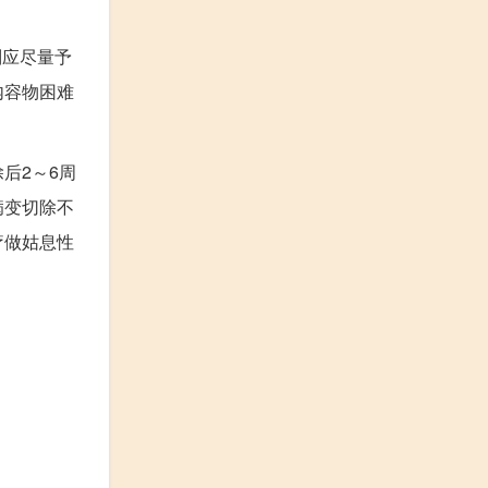
则应尽量予
内容物困难
后2
～
6周
病变切除不
疗做姑息性