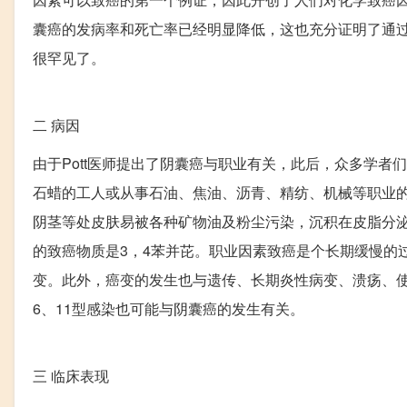
囊癌的发病率和死亡率已经明显降低，这也充分证明了通
很罕见了。
二
病因
由于Pott医师提出了阴囊癌与职业有关，此后，众多学
石蜡的工人或从事石油、焦油、沥青、精纺、机械等职业
阴茎等处皮肤易被各种矿物油及粉尘污染，沉积在皮脂分
的致癌物质是3，4苯并芘。职业因素致癌是个长期缓慢的
变。此外，癌变的发生也与遗传、长期炎性病变、溃疡、使
6、11型感染也可能与阴囊癌的发生有关。
三
临床表现