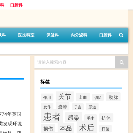
科
口腔科
肤科
医技科室
保健科
内分泌科
口腔科
请输入搜索内容
标签
关节
动脉
出血
作用
切除
囊肿
发作
尿道
子宫
患者
74年英国
感染
抗体
手术
类发现环境
术后
本品
损伤
杆菌
年代起，阴