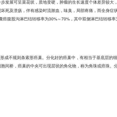
一步发展可呈菜花状，质地变硬，肿瘤的生长速度个体差异较大
现坏死及溃疡，伴有感染时流脓血，味臭，局部疼痛，而全身症状
囊癌腹股沟淋巴结转移率为30%
～
70%，其中双侧淋巴结转移率
，形成不规则条索形癌巢。分化好的癌巢中，有相当于基底层的
细胞间桥，癌巢的中央可出现层状的角化物，称为角珠或癌珠。