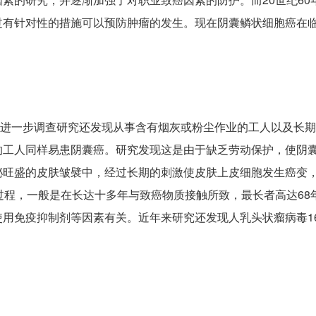
过有针对性的措施可以预防肿瘤的发生。现在阴囊鳞状细胞癌在
者们进一步调查研究还发现从事含有烟灰或粉尘作业的工人以及长
的工人同样易患阴囊癌。研究发现这是由于缺乏劳动保护，使阴
泌旺盛的皮肤皱襞中，经过长期的刺激使皮肤上皮细胞发生癌变
过程，一般是在长达十多年与致癌物质接触所致，最长者高达68
用免疫抑制剂等因素有关。近年来研究还发现人乳头状瘤病毒16