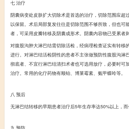
七
治疗
阴囊病变处皮肤扩大切除术是首选的治疗，切除范围应超过
以保留。术后局部复发往往是切除范围不够所致，但也可
者，可采用皮瓣转移及阴囊成形术。阴囊内容物已受累者
对腹股沟肿大淋巴结需切除活检，经病理检查证实有转移
进行。对淋巴结活检阴性的患者不主张做预防性腹股沟淋
彻底者、不宜行淋巴结清扫术者也可选用放疗，必要时可
治疗。常用的化疗药物有顺铂、博莱霉素、氨甲蝶呤等。
八
预后
无淋巴结转移的早期患者治疗后5年生存率达50%以上，而
九
预防