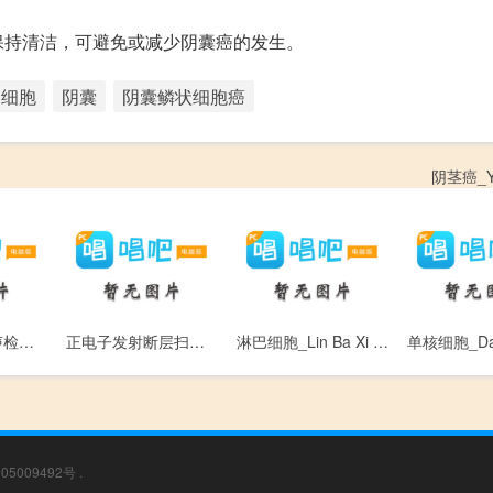
保持清洁，可避免或减少阴囊癌的发生。
细胞
阴囊
阴囊鳞状细胞癌
阴茎癌_Yin
胰岛细胞瘤超声检查_Yi Dao Xi Bao Liu Chao Sheng Jian Cha
正电子发射断层扫描_Zheng Dian Zi Fa She Duan Ceng Sao Miao
淋巴细胞_Lin Ba Xi Bao
05009492号
.