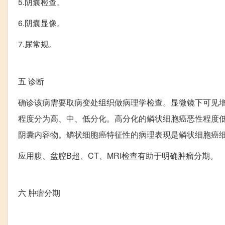
5.阴囊检查。
6.阴囊显像。
7.尿常规。
五
诊断
确诊该病需要取病变处组织做病理学检查。显微镜下可见
程度分为高、中、低分化。高分化的鳞状细胞癌恶性程度
阴囊内容物。鳞状细胞癌特征性的病理表现是鳞状细胞癌
应用腹、盆腔B超、CT、MRI检查有助于明确肿瘤分期。
六
肿瘤分期