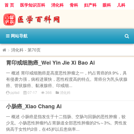
首 页
医学知识百科
消化科
骨科
妇产科
眼科
儿科
心血管病科
呼吸科
神经科
皮肤科
医技科室
保健科
内分泌科
口腔科
网站导航
>
消化科
- 第70页
胃印戒细胞癌_Wei Yin Jie Xi Bao Ai
一 概述 胃印戒细胞癌是高度恶性肿瘤之一，约占胃癌的9.9%，具
有侵袭力强，病程进展快，恶性程度高的特点。胃癌分为乳头状腺
癌、管状腺癌、黏液腺癌、印戒细...
pptsd
07-17
366
消化科
小肠癌_Xiao Chang Ai
一 概述 小肠癌是指发生于十二指肠、空肠与回肠的恶性肿瘤，较
少见。小肠恶性肿瘤约占胃肠道全部恶性肿瘤的2%～3%。男性发
病高于女性约2倍，在45岁以后患病率...