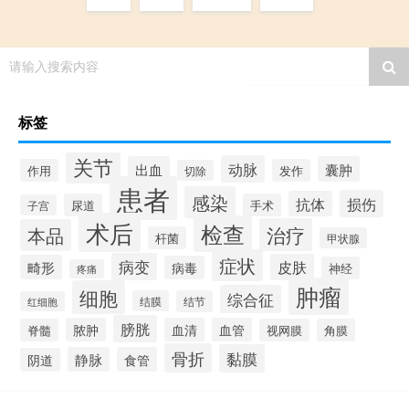
请输入搜索内容
标签
关节
动脉
出血
囊肿
作用
发作
切除
患者
感染
损伤
抗体
尿道
手术
子宫
术后
检查
治疗
本品
杆菌
甲状腺
症状
病变
皮肤
畸形
病毒
神经
疼痛
肿瘤
细胞
综合征
结膜
结节
红细胞
膀胱
脓肿
血清
血管
脊髓
视网膜
角膜
骨折
黏膜
静脉
食管
阴道