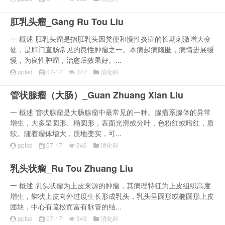
肛乳头瘤_Gang Ru Tou Liu
一 概述 肛乳头瘤是指肛乳头因粪便和慢性炎症的长期刺激增大变
硬，是肛门直肠常见的良性肿瘤之一。本病起病隐匿，病情进展缓
慢，为良性肿瘤，治愈后效果好。...
pptsd
07-17
347
消化科
管状腺瘤（大肠）_Guan Zhuang Xian Liu
一 概述 管状腺瘤是大肠腺瘤中最常见的一种。腺瘤系腺体的异常
增生，大多呈圆形、椭圆形，表面光滑或分叶，色粉红或暗红，质
软。随着瘤体增大，质地变实，可...
pptsd
07-17
346
消化科
乳头状瘤_Ru Tou Zhuang Liu
一 概述 乳头状瘤为上皮来源的肿瘤，其病理特征为上皮组织高度
增生，鳞状上皮向外过度生长形成乳头，乳头呈圆形或椭圆形上皮
团块，中心有疏松而富有脉管的结...
pptsd
07-17
349
消化科