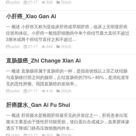
pptsd
07-17
348
消化科
小肝癌_Xiao Gan Ai
一 概述 小肝癌又称为亚临床肝癌或早期肝癌，临床上无明显肝癌
症状和体征。小肝癌一般指肝细胞癌中单个癌结节最大直径不超过
3厘米或两个癌结节直径之和不超过...
pptsd
07-17
349
消化科
直肠腺癌_Zhi Change Xian Ai
一 概述 直肠腺癌属于直肠癌的一种，是指齿状线以上至乙状结肠
与直肠移行部之间的腺癌，占结直肠癌的75%～85%，是消化道常
见的恶性肿瘤。我国直肠癌的发病率...
pptsd
07-17
418
消化科
肝癌腹水_Gan Ai Fu Shui
一 概述 肝癌腹水是晚期肝癌最常见的并发症之一，肝癌患者出现
腹水主要是由于慢性肝功能受损，使白蛋白合成减少，血浆胶体渗
透压下降或门静高压致细胞内外水...
pptsd
07-17
362
消化科