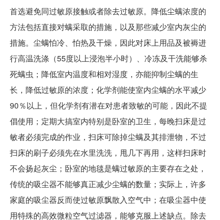
首选避免同过敏原接触或者除去过敏原。降低尘螨浓度的
方法包括直接对螨采取的措施，以及那些减少室内灰尘的
措施。尘螨怕冷、怕热及干燥，因此对床上用品及被褥进
行高温洗涤（55度以上浸泡半小时）、冷冻及干洗能够杀
死螨虫；降低室内温度和相对湿度，亦能抑制尘螨的生
长，降低过敏原的浓度；化学剂能使室内尘螨的水平减少
90％以上，但化学剂有潜在对患者致敏的可能，因此不提
倡使用；定期大搞室内特别是卧室的卫生，每晚扫床是过
敏者必须完成的作业，扫床可除掉尘螨及其排泄物，不过
扫床的刷子必须先在水里洗洗，甩几下再用，这样扫床时
不会扬起灰尘；卧室的地毯是螨过敏原的主要存在之处，
传统的吸尘器不能够真正减少尘螨的数量；实际上，许多
家庭的吸尘器反而使过敏原飘散入空气中；在吸尘器中使
用特殊的高效微粒空气过滤器，能够克服上述缺点。除去