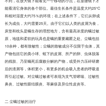
不到，在放大镜下能看见一个移动的小点，在显微镜下才
能看清它身体的各个部位。最佳生长条件是温度大约25℃
和相对湿度大约75％的环境；在上述条件下，它们从卵成
长为成虫，大约需要25天。由于它们以人类的皮屑为食，
床垫和枕头是螨生存的理想地方，含有最高浓度的螨过敏
原，地毯和柔软的玩具也是螨的重要藏匿之处。尘螨包括
10余种，都有致敏性；尘螨的致敏成分不仅限于虫体，其
产物包括它的粪小球、蜕下的皮屑、所产的卵、虫体脱落
的残肢、乃至螨死后腐败分解的产物，或受外力压碎研磨
后的渣屑等，体积更小，有更多的机会吸入患者的呼吸道
而引起过敏。对尘螨过敏者可表现为支气管哮喘、过敏性
鼻炎、过敏性眼结膜炎、荨麻疹及异位性皮炎等。
二
尘螨过敏的治疗