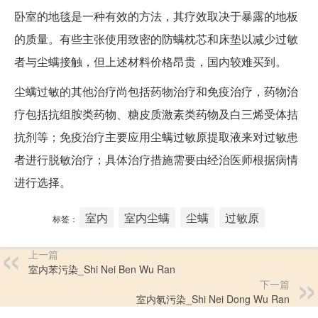
卧室的地毯是一种有效的方法，其疗效取决于暴露的地板
的质量。有些主张使用致密的防螨枕芯和床垫以减少过敏
者与尘螨接触，但上述材料价格昂贵，国内较难买到。
尘螨过敏的其他治疗尚包括药物治疗和免疫治疗，药物治
疗包括抗组胺类药物、糖皮质激素类药物及白三烯受体拮
抗剂等；免疫治疗主要应用尘螨过敏原提取液来对过敏患
者进行脱敏治疗；具体治疗措施需要由经治医师根据病情
进行选择。
室内
室内尘螨
尘螨
过敏原
标签：
上一篇
室内苯污染_Shi Nei Ben Wu Ran
下一篇
室内氡污染_Shi Nei Dong Wu Ran