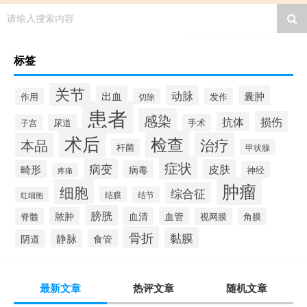
请输入搜索内容
标签
关节
动脉
出血
囊肿
作用
发作
切除
患者
感染
损伤
抗体
尿道
手术
子宫
术后
检查
治疗
本品
杆菌
甲状腺
症状
病变
皮肤
畸形
病毒
神经
疼痛
肿瘤
细胞
综合征
结膜
结节
红细胞
膀胱
脓肿
血清
血管
脊髓
视网膜
角膜
骨折
黏膜
静脉
食管
阴道
最新文章
热评文章
随机文章