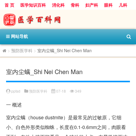
首 页
医学知识百科
消化科
骨科
妇产科
眼科
儿科
心血管病科
呼吸科
神经科
皮肤科
医技科室
保健科
内分泌科
口腔科
网站导航
>
预防医学科
>
室内尘螨_Shi Nei Chen Man
室内尘螨_Shi Nei Chen Man
pptsd
预防医学科
07-18
349
一
概述
室内尘螨（house dustmite）是最常见的过敏原，它细
小、白色外形类似蜘蛛，长度在0.1-0.6mm之间，肉眼看