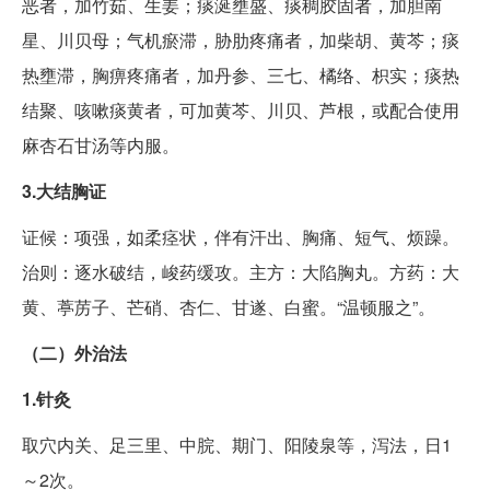
恶者，加竹茹、生姜；痰涎壅盛、痰稠胶固者，加胆南
星、川贝母；气机瘀滞，胁肋疼痛者，加柴胡、黄芩；痰
热壅滞，胸痹疼痛者，加丹参、三七、橘络、枳实；痰热
结聚、咳嗽痰黄者，可加黄芩、川贝、芦根，或配合使用
麻杏石甘汤等内服。
3.大结胸证
证候：项强，如柔痉状，伴有汗出、胸痛、短气、烦躁。
治则：逐水破结，峻药缓攻。主方：大陷胸丸。方药：大
黄、葶苈子、芒硝、杏仁、甘遂、白蜜。“温顿服之”。
（二）外治法
1.针灸
取穴内关、足三里、中脘、期门、阳陵泉等，泻法，日1
～2次。