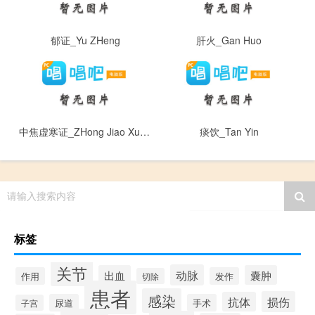
郁证_Yu ZHeng
肝火_Gan Huo
中焦虚寒证_ZHong Jiao Xu Han ZHeng
痰饮_Tan Yin
请输入搜索内容
标签
关节
动脉
出血
囊肿
作用
发作
切除
患者
感染
损伤
抗体
尿道
手术
子宫