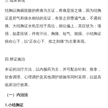
三
临床表现
结胸以胸膈脘腹的疼痛为主证，疼痛是按之痛，因为结胸
证是邪气和痰水相结的实证，有形之邪壅遏气血，不通则
痛。大结胸证水热互结于高位，病位偏上，其症状为：项
强，如柔痉状，伴有汗出、胸痛、短气、烦躁。小结胸证
病在心下，以“正在心下、按之则痛”为主要表现。
四
辨证施治
本证的治疗方法，以内服药为主，并可配合针刺、推拿，
饮食调理、心理调护及其他凋护措施等同时采用，以提高
临床治疗效果。
（一）内治法
1.小结胸证