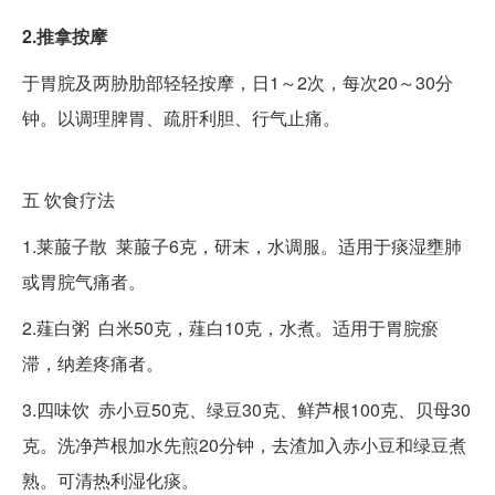
2.推拿按摩
于胃脘及两胁肋部轻轻按摩，日1～2次，每次20～30分
钟。以调理脾胃、疏肝利胆、行气止痛。
五
饮食疗法
1.莱菔子散 莱菔子6克，研末，水调服。适用于痰湿壅肺
或胃脘气痛者。
2.薤白粥 白米50克，薤白10克，水煮。适用于胃脘瘀
滞，纳差疼痛者。
3.四味饮 赤小豆50克、绿豆30克、鲜芦根100克、贝母30
克。洗净芦根加水先煎20分钟，去渣加入赤小豆和绿豆煮
熟。可清热利湿化痰。