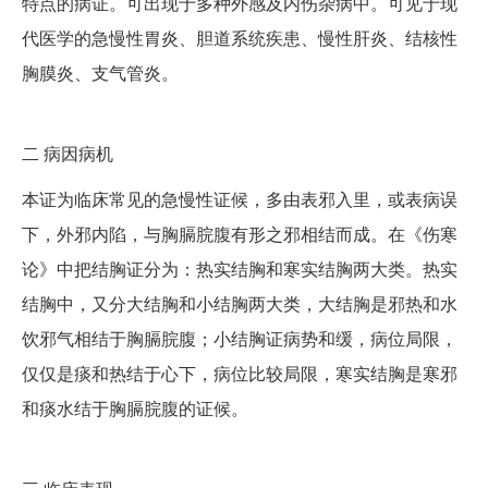
特点的病证。可出现于多种外感及内伤杂病中。可见于现
代医学的急慢性胃炎、胆道系统疾患、慢性肝炎、结核性
胸膜炎、支气管炎。
二
病因病机
本证为临床常见的急慢性证候，多由表邪入里，或表病误
下，外邪内陷，与胸膈脘腹有形之邪相结而成。在《伤寒
论》中把结胸证分为：热实结胸和寒实结胸两大类。热实
结胸中，又分大结胸和小结胸两大类，大结胸是邪热和水
饮邪气相结于胸膈脘腹；小结胸证病势和缓，病位局限，
仅仅是痰和热结于心下，病位比较局限，寒实结胸是寒邪
和痰水结于胸膈脘腹的证候。