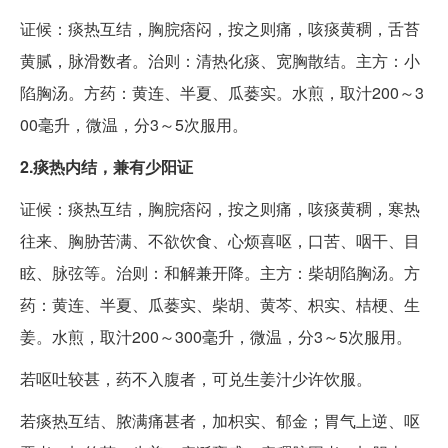
证候：痰热互结，胸脘痞闷，按之则痛，咳痰黄稠，舌苔
黄腻，脉滑数者。治则：清热化痰、宽胸散结。主方：小
陷胸汤。方药：黄连、半夏、瓜蒌实。水煎，取汁200～3
00毫升，微温，分3～5次服用。
2.痰热内结，兼有少阳证
证候：痰热互结，胸脘痞闷，按之则痛，咳痰黄稠，寒热
往来、胸胁苦满、不欲饮食、心烦喜呕，口苦、咽干、目
眩、脉弦等。治则：和解兼开降。主方：柴胡陷胸汤。方
药：黄连、半夏、瓜蒌实、柴胡、黄芩、枳实、桔梗、生
姜。水煎，取汁200～300毫升，微温，分3～5次服用。
若呕吐较甚，药不入腹者，可兑生姜汁少许饮服。
若痰热互结、脓满痛甚者，加枳实、郁金；胃气上逆、呕