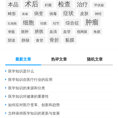
术后
检查
治疗
本品
杆菌
甲状腺
症状
病变
皮肤
畸形
病毒
神经
疼痛
肿瘤
细胞
综合征
结膜
结节
红细胞
膀胱
脓肿
血清
血管
脊髓
视网膜
角膜
骨折
黏膜
静脉
食管
阴道
最新文章
热评文章
随机文章
医学知识是什么
医学知识在医疗行业的应用
医学知识的来源和分类
医学知识对健康的重要性
如何应对医疗变革、创新和趋势
怎样保持医学知识的更新与发展