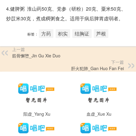
4.健脾粥
淮山药50克、党参（研粉）20克、粟米50克、
炒苡米30克，煮成稠粥食之。适用于病后脾胃虚弱者。
方药
枳实
结胸证
芦根
标签：
上一篇
筋骨懈堕_Jin Gu Xie Duo
下一篇
肝火犯肺_Gan Huo Fan Fei
阳虚_Yang Xu
血虚_Xue Xu