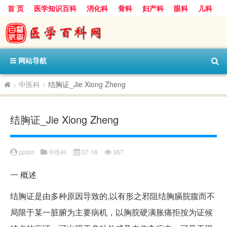
首 页
医学知识百科
消化科
骨科
妇产科
眼科
儿科
心血管病科
呼吸科
神经科
皮肤科
医技科室
保健科
内分泌科
口腔科
网站导航
>
中医科
>
结胸证_Jie Xiong Zheng
结胸证_Jie Xiong Zheng
pptsd
中医科
07-18
367
一
概述
结胸证是由多种原因导致的,以有形之邪阻结胸膈脘腹而不
局限于某一脏腑为主要病机，以胸脘硬满胀痛拒按为证候