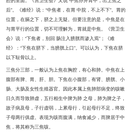
腔的里面。《营卫生会》又说“中焦亦并胃中，出上焦之
后”。《难经》说：“中焦者，在胃 中脘，不上不下”。胃的
位置，在膈之下，脐之上无疑。但要注意的是，中焦是在
与胃平行的位置，切不可理解为，胃就是中焦。《营卫生
会》说：“下焦者，别回 肠注入膀胱而渗入焉”；《难
经》：“下焦在脐下，当膀胱上口”。可以认为，下焦在脐
以下耻骨以上。
三焦分三部，一般认为上焦在胸腔，有心和肺。中焦在上
腹部有脾、胃、肝、胆。下焦在小腹部，有肾、膀胱、小
肠、大肠及女性生殖器官。因此本属上焦肺部病变的咳嗽
日久而导致肺虚，五行相生中脾为肺 之母，肺为脾之子，
故子病及母，子行虚弱，上累母行，引起母行不足，终致
子母两行俱虚。表现为咳而腹满，纳食减少，而脾居于中
焦，将其称为三焦咳。