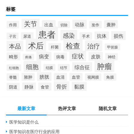
标签
关节
动脉
出血
囊肿
作用
发作
切除
患者
感染
损伤
抗体
尿道
手术
子宫
术后
检查
治疗
本品
杆菌
甲状腺
症状
病变
皮肤
畸形
病毒
神经
疼痛
肿瘤
细胞
综合征
结膜
结节
红细胞
膀胱
脓肿
血清
血管
脊髓
视网膜
角膜
骨折
黏膜
静脉
食管
阴道
最新文章
热评文章
随机文章
医学知识是什么
医学知识在医疗行业的应用