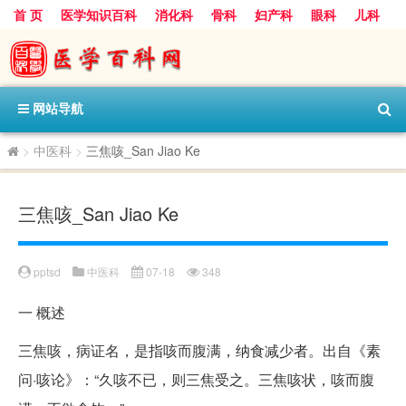
首 页
医学知识百科
消化科
骨科
妇产科
眼科
儿科
心血管病科
呼吸科
神经科
皮肤科
医技科室
保健科
内分泌科
口腔科
网站导航
>
中医科
>
三焦咳_San Jiao Ke
三焦咳_San Jiao Ke
pptsd
中医科
07-18
348
一
概述
三焦咳，病证名，是指咳而腹满，纳食减少者。出自《素
问·咳论》：“久咳不已，则三焦受之。三焦咳状，咳而腹