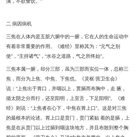
满，不欲食饮。”
二
病因病机
三焦在人体内是五脏六腑中的一腑，它在人的生命运动中
有着非常重要的作用。《难经》里称其为：“元气之别
使”，“主持诸气”，“水谷之道路，气之所终始”。
三焦本属一腑，却分三部，虽为三部而实位一体，总称三
焦，而分为上焦、中焦、下焦也。《灵枢·营卫生会》
说：“上焦出于胃口，并咽以上，贯膈而布胸中，走 腋，
循太阴之分而行，还至阳明，上至舌，下足阳明”。《难
经》则说：“上焦者在心下，中焦在胃上口”。这是对三焦
的最根本的论述。胃上口是贲门，贲门紧贴 着的是膈，上
焦是在从贲门以上过膈到咽这块地方，并且布散到整个胸