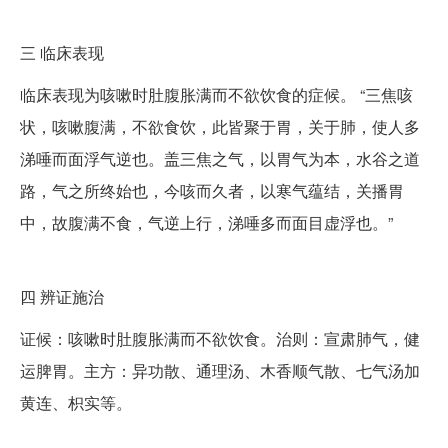
三
临床表现
临床表现为咳嗽时肚腹胀满而不欲饮食的症候。 “三焦咳
状，咳嗽腹满，不欲食饮，此皆聚于胃，关于肺，使人多
涕唾而面浮气逆也。盖三焦之气，以胃气为本，水谷之道
路，气之所终始也，今咳而久者，以寒气蕴结，关播胃
中，故腹满不食，气逆上行，涕唾多而面目虚浮也。”
四
辨证施治
证候：咳嗽时肚腹胀满而不欲饮食。治则：宣肃肺气，健
运脾胃。主方：异功散、通理汤、木香顺气散、七气汤加
黄连、枳实等。