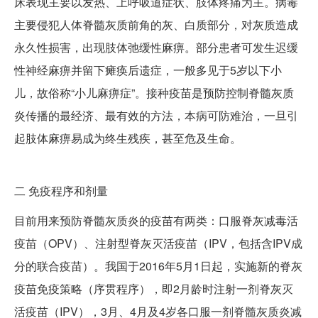
床表现主要以发热、上呼吸道症状、肢体疼痛为主。病毒
主要侵犯人体脊髓灰质前角的灰、白质部分，对灰质造成
永久性损害，出现肢体弛缓性麻痹。部分患者可发生迟缓
性神经麻痹并留下瘫痪后遗症，一般多见于5岁以下小
儿，故俗称“小儿麻痹症”。接种疫苗是预防控制脊髓灰质
炎传播的最经济、最有效的方法，本病可防难治，一旦引
起肢体麻痹易成为终生残疾，甚至危及生命。
二
免疫程序和剂量
目前用来预防脊髓灰质炎的疫苗有两类：口服脊灰减毒活
疫苗（OPV）、注射型脊灰灭活疫苗（IPV，包括含IPV成
分的联合疫苗）。我国于2016年5月1日起，实施新的脊灰
疫苗免疫策略（序贯程序），即2月龄时注射一剂脊灰灭
活疫苗（IPV），3月、4月及4岁各口服一剂脊髓灰质炎减