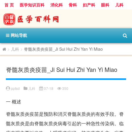
首 页
医学知识百科
消化科
骨科
妇产科
眼科
儿科
心血管病科
呼吸科
神经科
皮肤科
医技科室
保健科
内分泌科
口腔科
网站导航
>
儿科
>
脊髓灰质炎疫苗_Ji Sui Hui Zhi Yan Yi Miao
脊髓灰质炎疫苗_Ji Sui Hui Zhi Yan Yi Miao
pptsd
儿科
07-18
350
一
概述
脊髓灰质炎疫苗是预防和消灭脊髓灰质炎的有效手段。脊
髓灰质炎是由脊髓灰质炎病毒引起的一种急性传染病。临