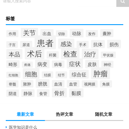
请输入搜索内容
标签
关节
动脉
出血
囊肿
作用
发作
切除
患者
感染
损伤
抗体
尿道
手术
子宫
术后
检查
治疗
本品
杆菌
甲状腺
症状
病变
皮肤
畸形
病毒
神经
疼痛
肿瘤
细胞
综合征
结膜
结节
红细胞
膀胱
脓肿
血清
血管
脊髓
视网膜
角膜
骨折
黏膜
静脉
食管
阴道
最新文章
热评文章
随机文章
医学知识是什么