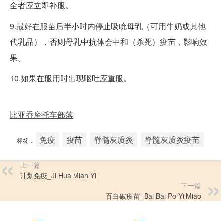
全者应立即补服。
9.最好在服苗后半小时内停止吸吮母乳（可用牛奶或其他
代乳品），否则母乳中抗体会中和（杀死）疫苗，影响效
果。
10.如果在服用时出现呕吐应重服。
比亚乔摩托车部落
免疫
疫苗
脊髓灰质炎
脊髓灰质炎疫苗
标签：
上一篇
计划免疫_Ji Hua Mian Yi
下一篇
百白破疫苗_Bai Bai Po Yi Miao