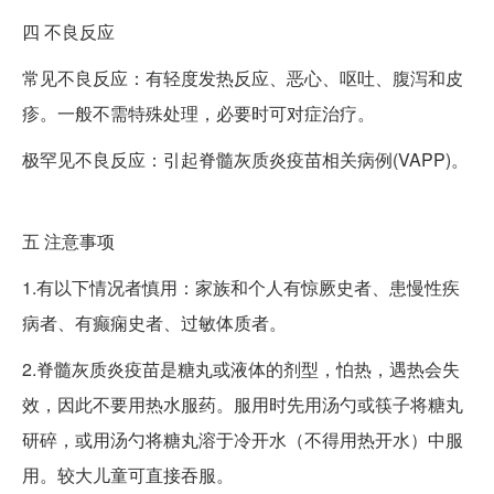
四
不良反应
常见不良反应：有轻度发热反应、恶心、呕吐、腹泻和皮
疹。一般不需特殊处理，必要时可对症治疗。
极罕见不良反应：引起脊髓灰质炎疫苗相关病例(VAPP)。
五
注意事项
1.有以下情况者慎用：家族和个人有惊厥史者、患慢性疾
病者、有癫痫史者、过敏体质者。
2.脊髓灰质炎疫苗是糖丸或液体的剂型，怕热，遇热会失
效，因此不要用热水服药。服用时先用汤勺或筷子将糖丸
研碎，或用汤勺将糖丸溶于冷开水（不得用热开水）中服
用。较大儿童可直接吞服。