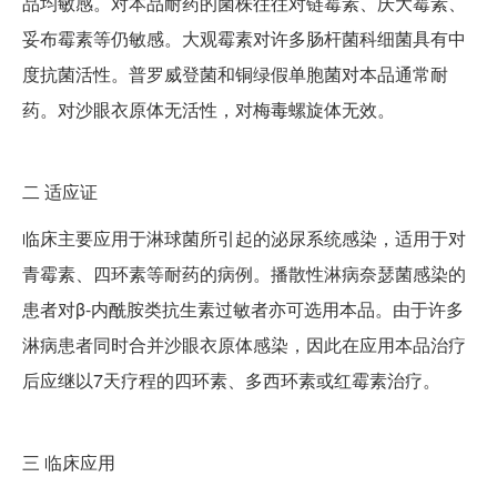
品均敏感。对本品耐药的菌株往往对链霉素、庆大霉素、
妥布霉素等仍敏感。大观霉素对许多肠杆菌科细菌具有中
度抗菌活性。普罗威登菌和铜绿假单胞菌对本品通常耐
药。对沙眼衣原体无活性，对梅毒螺旋体无效。
二
适应证
临床主要应用于淋球菌所引起的泌尿系统感染，适用于对
青霉素、四环素等耐药的病例。播散性淋病奈瑟菌感染的
患者对β-内酰胺类抗生素过敏者亦可选用本品。由于许多
淋病患者同时合并沙眼衣原体感染，因此在应用本品治疗
后应继以7天疗程的四环素、多西环素或红霉素治疗。
三
临床应用