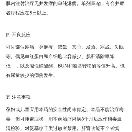
肌内注射治疗无并发症的单纯淋病。单剂量2g，有合并症
者疗程应在5日以上。
四
不良反应
可见部位疼痛、荨麻疹、眩晕、恶心、发热、寒战、失眠
等。偶见血红蛋白和血细胞比容减少、肌酐清除率降
低，，以及碱性磷酸酶、BUN和氨基转移酶等值升高。也
有尿量较少的病例发生。
五
注意事项
孕妇或儿童应用本药的安全性尚未肯定。本品不能治疗梅
毒，但可掩盖症状，用本药治疗淋病3个月后应作梅毒血
清检验。对氨基糖苷类过敏者禁用。肝肾功能不全者慎