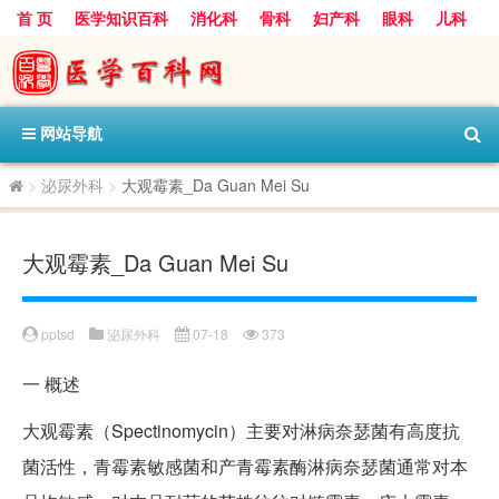
首 页
医学知识百科
消化科
骨科
妇产科
眼科
儿科
心血管病科
呼吸科
神经科
皮肤科
医技科室
保健科
内分泌科
口腔科
网站导航
>
泌尿外科
>
大观霉素_Da Guan Mei Su
大观霉素_Da Guan Mei Su
pptsd
泌尿外科
07-18
373
一
概述
大观霉素（Spectinomycin）主要对淋病奈瑟菌有高度抗
菌活性，青霉素敏感菌和产青霉素酶淋病奈瑟菌通常对本