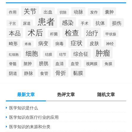
关节
动脉
出血
囊肿
作用
发作
切除
患者
感染
损伤
抗体
尿道
手术
子宫
术后
检查
治疗
本品
杆菌
甲状腺
症状
病变
皮肤
畸形
病毒
神经
疼痛
肿瘤
细胞
综合征
结膜
结节
红细胞
膀胱
脓肿
血清
血管
脊髓
视网膜
角膜
骨折
黏膜
静脉
食管
阴道
最新文章
热评文章
随机文章
医学知识是什么
医学知识在医疗行业的应用
医学知识的来源和分类