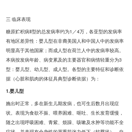
三
临床表现
糖原贮积病Ⅱ型的总发病率约为1／4万，各亚型的发病率
有地区差异性：婴儿型在非裔美国人和中国人中的发病率
明显高于其他国家；而成人型在荷兰人中的发病率较高。
本病按发病年龄、病变累及的主要器官和病情轻重分为3
型：婴儿型、幼儿型、成人型。各型的主要特征和诊断依
据（心脏和肌肉的体征具典型诊断依据）为：
1.婴儿型
娩出时正常，多在新生儿期发病，也可生后数月出现症
状。表现为食欲不振、喂养困难、呕吐、生长发育缓慢，
随之出现呼吸困难、青紫、烦躁、咳嗽及水肿等功能不全
症状。并表现有全身性的严重肌张力低下（软婴状）、自