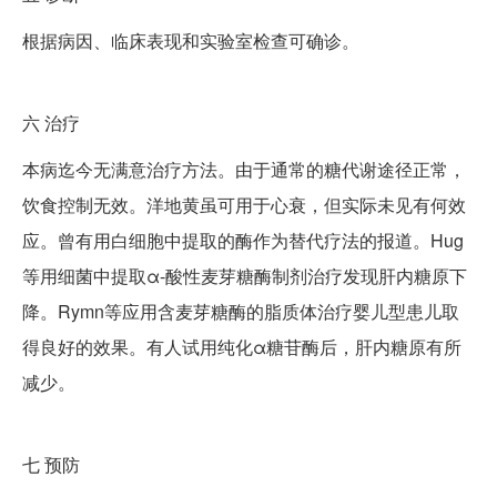
根据病因、临床表现和实验室检查可确诊。
六
治疗
本病迄今无满意治疗方法。由于通常的糖代谢途径正常，
饮食控制无效。洋地黄虽可用于心衰，但实际未见有何效
应。曾有用白细胞中提取的酶作为替代疗法的报道。Hug
等用细菌中提取α-酸性麦芽糖酶制剂治疗发现肝内糖原下
降。Rymn等应用含麦芽糖酶的脂质体治疗婴儿型患儿取
得良好的效果。有人试用纯化α糖苷酶后，肝内糖原有所
减少。
七
预防