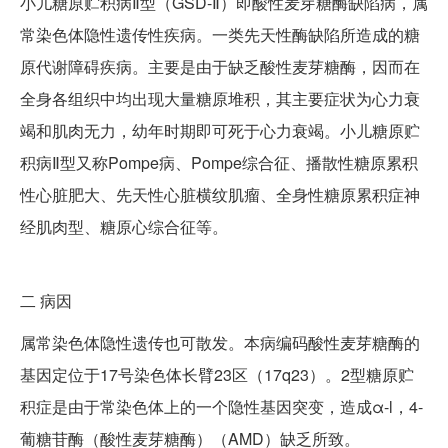
小儿糖原贮积病Ⅱ型（GSD-Ⅱ）即酸性麦芽糖酶缺陷病，属
常染色体隐性遗传性疾病。一类先天性酶缺陷所造成的糖
原代谢障碍疾病。主要是由于缺乏酸性麦芽糖酶，因而在
全身各组织中均出现大量糖原堆积，其主要症状为心力衰
竭和肌肉无力，幼年时期即可死于心力衰竭。小儿糖原贮
积病Ⅱ型又称Pompe病、Pompe综合征、播散性糖原累积
性心脏肥大、先天性心脏横纹肌瘤、全身性糖原累积症神
经肌肉型、糖原心综合征等。
二
病因
属常染色体隐性遗传也可散发。本病编码酸性麦芽糖酶的
基因定位于17号染色体长臂23区（17q23）。2型糖原贮
积症是由于常染色体上的一个隐性基因突变，造成α-l，4-
葡糖苷酶（酸性麦芽糖酶）（AMD）缺乏所致。