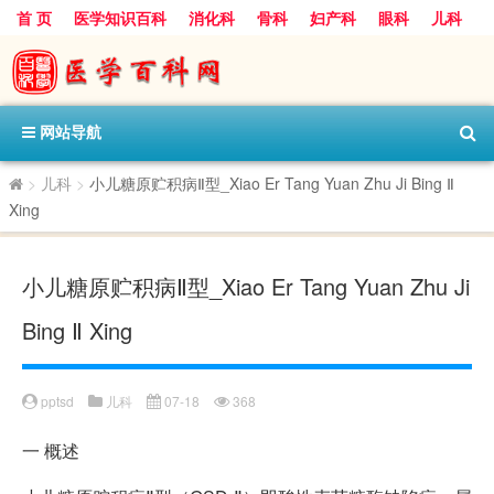
首 页
医学知识百科
消化科
骨科
妇产科
眼科
儿科
心血管病科
呼吸科
神经科
皮肤科
医技科室
保健科
内分泌科
口腔科
网站导航
>
儿科
>
小儿糖原贮积病Ⅱ型_Xiao Er Tang Yuan Zhu Ji Bing Ⅱ
Xing
小儿糖原贮积病Ⅱ型_Xiao Er Tang Yuan Zhu Ji
Bing Ⅱ Xing
pptsd
儿科
07-18
368
一
概述