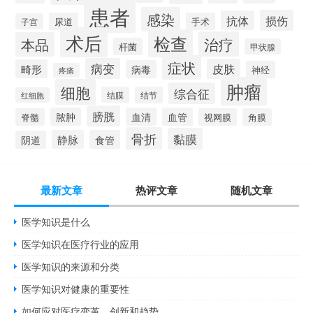
患者
感染
损伤
抗体
尿道
手术
子宫
术后
检查
治疗
本品
杆菌
甲状腺
症状
病变
皮肤
畸形
病毒
神经
疼痛
肿瘤
细胞
综合征
结膜
结节
红细胞
膀胱
脓肿
血清
血管
脊髓
视网膜
角膜
骨折
黏膜
静脉
食管
阴道
最新文章
热评文章
随机文章
医学知识是什么
医学知识在医疗行业的应用
医学知识的来源和分类
医学知识对健康的重要性
如何应对医疗变革、创新和趋势