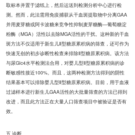
取标本并置于滤纸上，然后运送到检测分析中心进行检
测。然而，此法需用免疫捕获从干血斑提取物中分离GAA
并用麦芽糖或阿卡波糖来竞争性抑制麦芽糖酶—葡萄糖淀
粉酶（MGA）活性以去除MGA活性的干扰。这种新的干血
斑方法不仅适用于新生儿Ⅱ型糖原累积病的筛查，还可作为
快速无创的初步诊断性检查来排除Ⅱ型糖原累积病。该方法
与尿Glc4水平检测法合用，对婴儿型Ⅱ型糖原累积病的诊
断敏感性接近100%。而且，这两种检测方法得到的阴性
结果基本可以排除婴儿型Ⅱ型糖原累积病。目前，用于血液
过滤样本进行新生儿GAA活性的大批量筛查的方法已得到
改进，而且此方法正在大量人口筛查项目中被验证是否有
效。
五
诊断