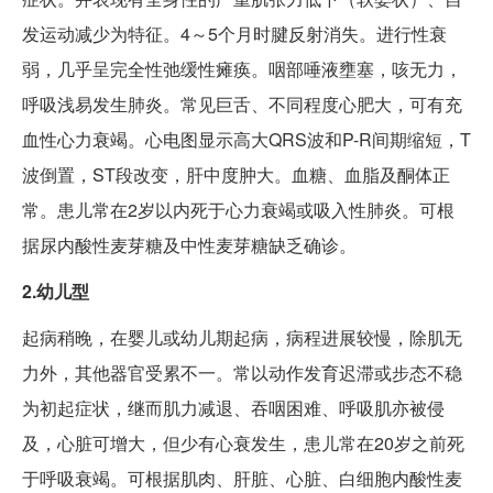
发运动减少为特征。4～5个月时腱反射消失。进行性衰
弱，几乎呈完全性弛缓性瘫痪。咽部唾液壅塞，咳无力，
呼吸浅易发生肺炎。常见巨舌、不同程度心肥大，可有充
血性心力衰竭。心电图显示高大QRS波和P-R间期缩短，T
波倒置，ST段改变，肝中度肿大。血糖、血脂及酮体正
常。患儿常在2岁以内死于心力衰竭或吸入性肺炎。可根
据尿内酸性麦芽糖及中性麦芽糖缺乏确诊。
2.幼儿型
起病稍晚，在婴儿或幼儿期起病，病程进展较慢，除肌无
力外，其他器官受累不一。常以动作发育迟滞或步态不稳
为初起症状，继而肌力减退、吞咽困难、呼吸肌亦被侵
及，心脏可增大，但少有心衰发生，患儿常在20岁之前死
于呼吸衰竭。可根据肌肉、肝脏、心脏、白细胞内酸性麦