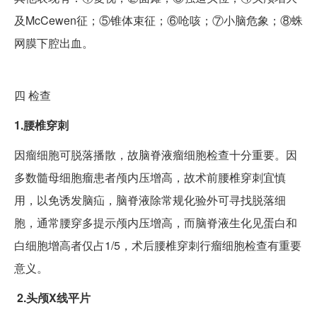
及McCewen征；⑤锥体束征；⑥呛咳；⑦小脑危象；⑧蛛
网膜下腔出血。
四
检查
1.腰椎穿刺
因瘤细胞可脱落播散，故脑脊液瘤细胞检查十分重要。因
多数髓母细胞瘤患者颅内压增高，故术前腰椎穿刺宜慎
用，以免诱发脑疝，脑脊液除常规化验外可寻找脱落细
胞，通常腰穿多提示颅内压增高，而脑脊液生化见蛋白和
白细胞增高者仅占1/5，术后腰椎穿刺行瘤细胞检查有重要
意义。
2.头颅X线平片