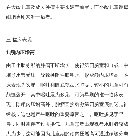
在大龄儿童及成人肿瘤主要来源于前者，而小龄儿童髓母
细胞瘤则来源于后者。
三
临床表现
1.颅内压增高
由于小脑蚓部的肿瘤不断增长，使得第四脑室和（或）中
脑导水管受压，导致梗阻性脑积水，形成颅内压增高，临
床表现为头痛，呕吐和眼底视盘水肿等，较小的儿童可有
颅缝裂开，其中呕吐最为多见，可为早期的惟一临床表
现，除颅内压增高外，肿瘤直接刺激第四脑室底的迷走神
经核，这也是产生呕吐的重要原因之一。呕吐多见于早
晨，同时常伴有过度换气。儿童患者出现视盘水肿者较成
人为少，这可能因为儿童期的颅内压增高可通过颅缝分离