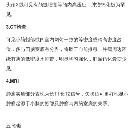
头颅X线可见有颅缝增宽等颅内高压征，肿瘤钙化极为罕
见。
3.CT检查
可见小脑蚓部或四室内均匀一致的等密度或稍高密度占
位，多与四脑室底有分界，将脑干向前推移，肿瘤周边环
绕有薄的低密度水肿带，明显均匀强化，肿瘤钙化囊变少
见。
4.MRI
肿瘤实质部分表现为长T1长T2信号，矢状位可更好地显示
肿瘤起源于小脑的蚓部及肿瘤与四脑室底的关系。
五
诊断