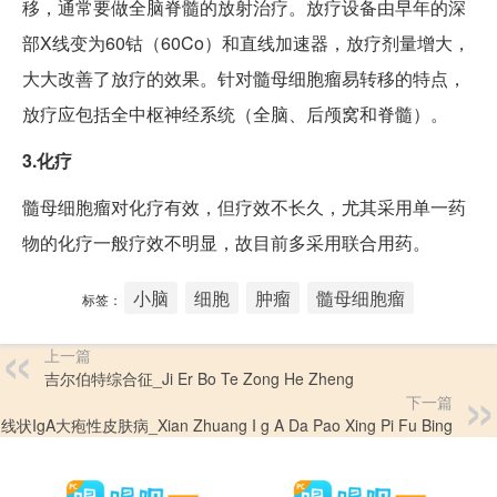
移，通常要做全脑脊髓的放射治疗。放疗设备由早年的深
部X线变为60钴（60Co）和直线加速器，放疗剂量增大，
大大改善了放疗的效果。针对髓母细胞瘤易转移的特点，
放疗应包括全中枢神经系统（全脑、后颅窝和脊髓）。
3.化疗
髓母细胞瘤对化疗有效，但疗效不长久，尤其采用单一药
物的化疗一般疗效不明显，故目前多采用联合用药。
小脑
细胞
肿瘤
髓母细胞瘤
标签：
上一篇
吉尔伯特综合征_Ji Er Bo Te Zong He Zheng
下一篇
线状IgA大疱性皮肤病_Xian Zhuang I g A Da Pao Xing Pi Fu Bing