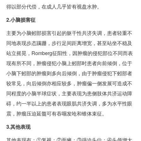
得以部分代偿，在成人几乎皆有视盘水肿。
2.小脑损害征
主要为小脑蚓部损害引起的躯干性共济失调，患者轻重不
同地表现步态蹒跚，步行足间距离增宽，甚至站坐不稳及
站立摇晃，Romberg征阳性，因肿瘤的侵犯部位不同而表
现有所不同，肿瘤侵犯小脑上蚓部时患者向前倾倒，位于
小脑下蚓部的肿瘤则多向后倾倒，由于肿瘤侵犯下蚓部者
较常见，向后倾倒亦相应较多，肿瘤偏一侧发展可造成不
同程度的小脑半球症状，主要表现为患侧肢体共济运动障
碍，约一半以上的患者表现眼肌共济失调，多为水平性眼
震，肿瘤压迫延髓可有吞咽发呛和锥体束征。
3.其他表现
其他表现有：①复视；②面瘫；③强迫头位；④头颅增大