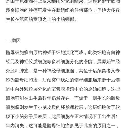
是由于原始髓样上皮未继续分化的结果。这种起源于胚胎
残余细胞的肿瘤可发生在脑组织的任何部位，但绝大多数
生长在第四脑室顶之上的小脑蚓部。
二
病因
髓母细胞瘤由原始神经干细胞演化而成，此类细胞有向神
经元及神经胶质细胞等多种细胞分化的潜能，属原始神经
外胚叶肿瘤，是一种神经母细胞瘤，其位于后颅窝者又专
称为髓母细胞瘤，后颅窝中线处的髓母细胞瘤来源于后髓
帆中向外颗粒层分化的室管膜增殖中心的原始细胞，这些
细胞可能在出生后数年仍然存在，而偏于一侧生长的髓母
细胞瘤则发生于小脑皮质的胚胎颗粒层，这层细胞位于软
膜下小脑分子层表层，此层细胞在正常情况下于出生后1
年内消失，这可能是髓母细胞瘤多见于儿童的原因之一，