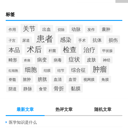
标签
关节
动脉
出血
囊肿
作用
发作
切除
患者
感染
损伤
抗体
尿道
手术
子宫
术后
检查
治疗
本品
杆菌
甲状腺
症状
病变
皮肤
畸形
病毒
神经
疼痛
肿瘤
细胞
综合征
结膜
结节
红细胞
膀胱
脓肿
血清
血管
脊髓
视网膜
角膜
骨折
黏膜
静脉
食管
阴道
最新文章
热评文章
随机文章
医学知识是什么