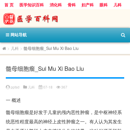
首 页
医学知识百科
消化科
骨科
妇产科
眼科
儿科
心血管病科
呼吸科
神经科
皮肤科
医技科室
保健科
内分泌科
口腔科
网站导航
>
儿科
>
髓母细胞瘤_Sui Mu Xi Bao Liu
髓母细胞瘤_Sui Mu Xi Bao Liu
pptsd
儿科
07-18
367
一
概述
髓母细胞瘤是好发于儿童的颅内恶性肿瘤，是中枢神经系
统恶性程度最高的神经上皮性肿瘤之一。有人认为其发生