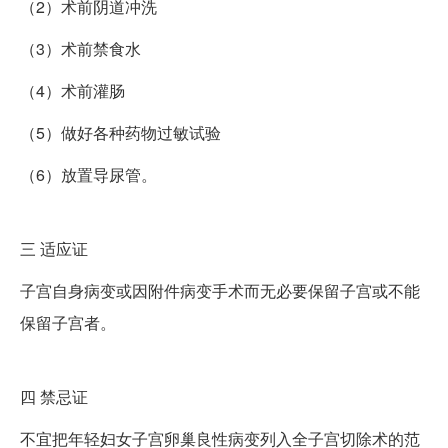
（2）术前阴道冲洗
（3）术前禁食水
（4）术前灌肠
（5）做好各种药物过敏试验
（6）放置导尿管。
三
适应证
子宫自身病变或因附件病变手术而无必要保留子宫或不能
保留子宫者。
四
禁忌证
不宜把年轻妇女子宫卵巢良性病变列入全子宫切除术的范