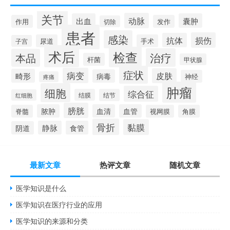
关节
动脉
出血
囊肿
作用
发作
切除
患者
感染
损伤
抗体
尿道
手术
子宫
术后
检查
治疗
本品
杆菌
甲状腺
症状
病变
皮肤
畸形
病毒
神经
疼痛
肿瘤
细胞
综合征
结膜
结节
红细胞
膀胱
脓肿
血清
血管
脊髓
视网膜
角膜
骨折
黏膜
静脉
食管
阴道
最新文章
热评文章
随机文章
医学知识是什么
医学知识在医疗行业的应用
医学知识的来源和分类