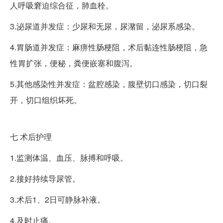
人呼吸窘迫综合征，肺血栓。
3.泌尿道并发症：少尿和无尿，尿潴留，泌尿系感染。
4.胃肠道并发症：麻痹性肠梗阻，术后黏连性肠梗阻，急
性胃扩张，便秘，粪便嵌塞和腹泻。
5.其他感染性并发症：盆腔感染，腹壁切口感染，切口裂
开，切口组织坏死。
七
术后护理
1.监测体温、血压、脉搏和呼吸。
2.接好持续导尿管。
3.术后1、2日可静脉补液。
4.及时止痛。