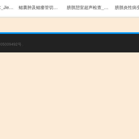
结肠造口关闭术_Jie Chang Zao Kou Guan Bi Shu
鳃囊肿及鳃瘘管切除术_Sai Nang Zhong Ji Sai Lou Guan Qie Chu Shu
膀胱憩室超声检查_Bang Guang Qi Shi Chao Sheng Jian Cha
05009492号
.