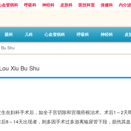
心血管病科
呼吸科
神经科
皮肤科
医技科室
保健科
内分泌
眼科
儿科
心血管病科
呼吸科
神经科
皮
Bu Shu
u Xiu Bu Shu
生在妇科手术后，如全子宫切除和宫颈癌根治术。术后1～2天
后8～14天出现者，则多因手术过多游离输尿管下段，损伤其