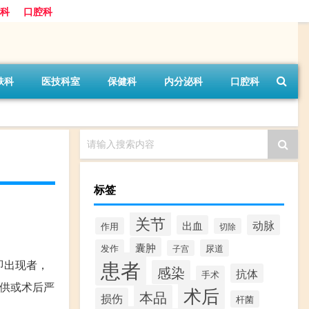
科
口腔科
肤科
医技科室
保健科
内分泌科
口腔科
请输入搜索内容
标签
关节
动脉
出血
作用
切除
囊肿
发作
尿道
子宫
患者
即出现者，
感染
抗体
手术
血供或术后严
术后
本品
损伤
杆菌