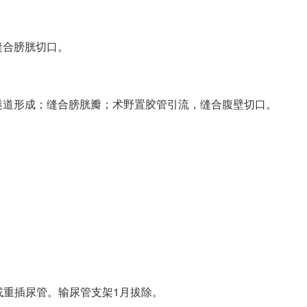
缝合膀胱切口。
隧道形成；缝合膀胱瓣；术野置胶管引流，缝合腹壁切口。
换或重插尿管。输尿管支架1月拔除。