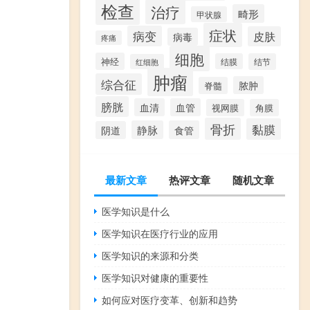
检查
治疗
畸形
甲状腺
症状
病变
皮肤
病毒
疼痛
细胞
神经
结膜
结节
红细胞
肿瘤
综合征
脓肿
脊髓
膀胱
血清
血管
视网膜
角膜
骨折
黏膜
静脉
食管
阴道
最新文章
热评文章
随机文章
医学知识是什么
医学知识在医疗行业的应用
医学知识的来源和分类
医学知识对健康的重要性
如何应对医疗变革、创新和趋势