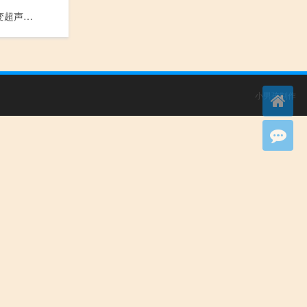
膀胱炎性病变超声检查_Bang Guang Yan Xing Bing Bian Chao Sheng Jian Cha
小男孩制作