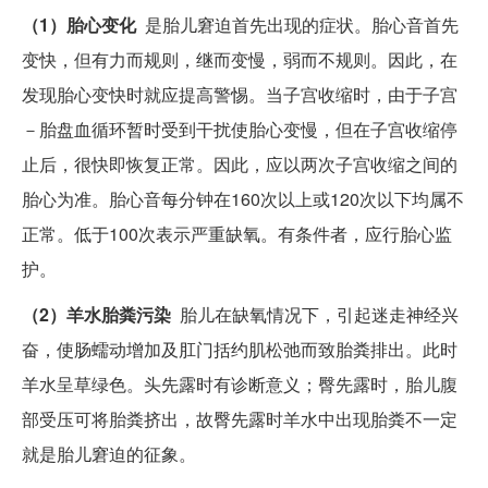
（1）胎心变化
是胎儿窘迫首先出现的症状。胎心音首先
变快，但有力而规则，继而变慢，弱而不规则。因此，在
发现胎心变快时就应提高警惕。当子宫收缩时，由于子宫
－胎盘血循环暂时受到干扰使胎心变慢，但在子宫收缩停
止后，很快即恢复正常。因此，应以两次子宫收缩之间的
胎心为准。胎心音每分钟在160次以上或120次以下均属不
正常。低于100次表示严重缺氧。有条件者，应行胎心监
护。
（2）羊水胎粪污染
胎儿在缺氧情况下，引起迷走神经兴
奋，使肠蠕动增加及肛门括约肌松弛而致胎粪排出。此时
羊水呈草绿色。头先露时有诊断意义；臀先露时，胎儿腹
部受压可将胎粪挤出，故臀先露时羊水中出现胎粪不一定
就是胎儿窘迫的征象。