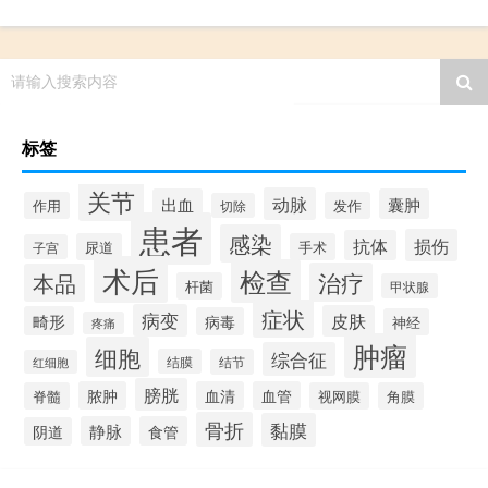
请输入搜索内容
标签
关节
动脉
出血
囊肿
作用
发作
切除
患者
感染
损伤
抗体
尿道
手术
子宫
术后
检查
治疗
本品
杆菌
甲状腺
症状
病变
皮肤
畸形
病毒
神经
疼痛
肿瘤
细胞
综合征
结膜
结节
红细胞
膀胱
脓肿
血清
血管
脊髓
视网膜
角膜
骨折
黏膜
静脉
食管
阴道