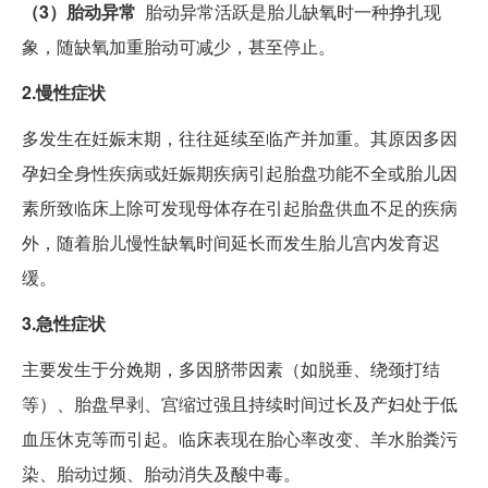
（3）胎动异常
胎动异常活跃是胎儿缺氧时一种挣扎现
象，随缺氧加重胎动可减少，甚至停止。
2.慢性症状
多发生在妊娠末期，往往延续至临产并加重。其原因多因
孕妇全身性疾病或妊娠期疾病引起胎盘功能不全或胎儿因
素所致临床上除可发现母体存在引起胎盘供血不足的疾病
外，随着胎儿慢性缺氧时间延长而发生胎儿宫内发育迟
缓。
3.急性症状
主要发生于分娩期，多因脐带因素（如脱垂、绕颈打结
等）、胎盘早剥、宫缩过强且持续时间过长及产妇处于低
血压休克等而引起。临床表现在胎心率改变、羊水胎粪污
染、胎动过频、胎动消失及酸中毒。