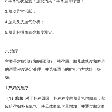
2.羊水性状监测：胎粪污染：羊水呈草绿色；
3.胎动异常活跃；
4.胎儿头皮血气分析；
5.胎儿脉搏血氧饱和度测定。
六
治疗
主要是对症治疗和病因治疗，视孕周、胎儿成熟度和窘迫
的严重程度决定处理，并选择适当的时机与方式终止妊
娠。
1.产妇的治疗
（1）给氧
对于各种原因、各种程度的胎儿宫内缺氧，都
应给孕妇补充氧气，使母体血氧含量增加，并通过胎盘血