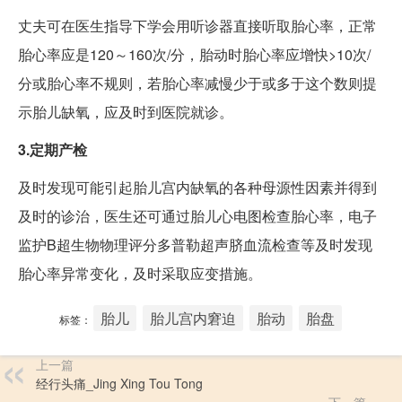
丈夫可在医生指导下学会用听诊器直接听取胎心率，正常
胎心率应是120～160次/分，胎动时胎心率应增快>10次/
分或胎心率不规则，若胎心率减慢少于或多于这个数则提
示胎儿缺氧，应及时到医院就诊。
3.定期产检
及时发现可能引起胎儿宫内缺氧的各种母源性因素并得到
及时的诊治，医生还可通过胎儿心电图检查胎心率，电子
监护B超生物物理评分多普勒超声脐血流检查等及时发现
胎心率异常变化，及时采取应变措施。
胎儿
胎儿宫内窘迫
胎动
胎盘
标签：
上一篇
经行头痛_Jing Xing Tou Tong