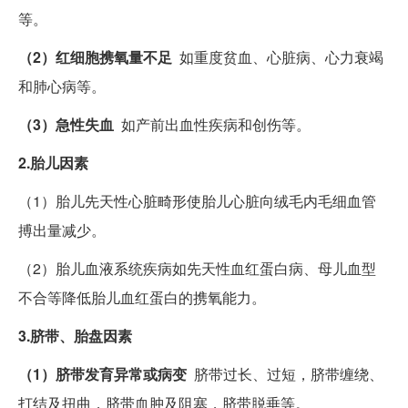
等。
（2）红细胞携氧量不足
如重度贫血、心脏病、心力衰竭
和肺心病等。
（3）急性失血
如产前出血性疾病和创伤等。
2.胎儿因素
（1）胎儿先天性心脏畸形使胎儿心脏向绒毛内毛细血管
搏出量减少。
（2）胎儿血液系统疾病如先天性血红蛋白病、母儿血型
不合等降低胎儿血红蛋白的携氧能力。
3.脐带、胎盘因素
（1）脐带发育异常或病变
脐带过长、过短，脐带缠绕、
打结及扭曲，脐带血肿及阻塞，脐带脱垂等。