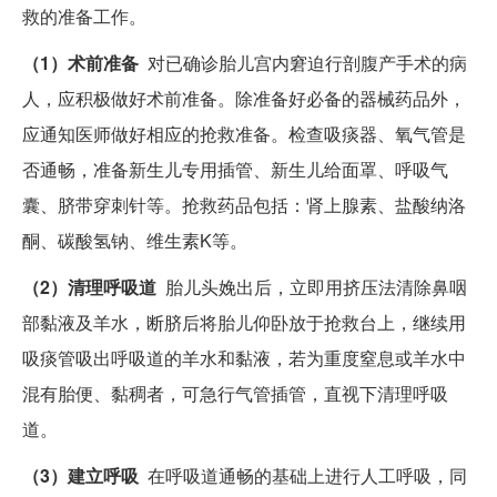
救的准备工作。
（1）术前准备
对已确诊胎儿宫内窘迫行剖腹产手术的病
人，应积极做好术前准备。除准备好必备的器械药品外，
应通知医师做好相应的抢救准备。检查吸痰器、氧气管是
否通畅，准备新生儿专用插管、新生儿给面罩、呼吸气
囊、脐带穿刺针等。抢救药品包括：肾上腺素、盐酸纳洛
酮、碳酸氢钠、维生素K等。
（2）清理呼吸道
胎儿头娩出后，立即用挤压法清除鼻咽
部黏液及羊水，断脐后将胎儿仰卧放于抢救台上，继续用
吸痰管吸出呼吸道的羊水和黏液，若为重度窒息或羊水中
混有胎便、黏稠者，可急行气管插管，直视下清理呼吸
道。
（3）建立呼吸
在呼吸道通畅的基础上进行人工呼吸，同