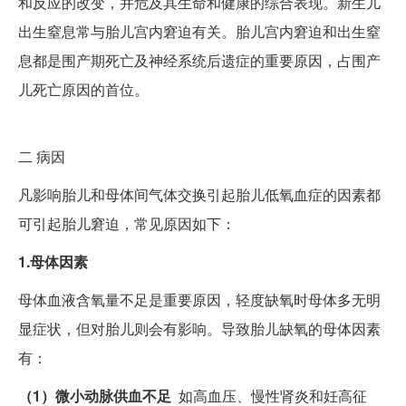
和反应的改变，并危及其生命和健康的综合表现。新生儿
出生窒息常与胎儿宫内窘迫有关。胎儿宫内窘迫和出生窒
息都是围产期死亡及神经系统后遗症的重要原因，占围产
儿死亡原因的首位。
二
病因
凡影响胎儿和母体间气体交换引起胎儿低氧血症的因素都
可引起胎儿窘迫，常见原因如下：
1.母体因素
母体血液含氧量不足是重要原因，轻度缺氧时母体多无明
显症状，但对胎儿则会有影响。导致胎儿缺氧的母体因素
有：
（1）微小动脉供血不足
如高血压、慢性肾炎和妊高征