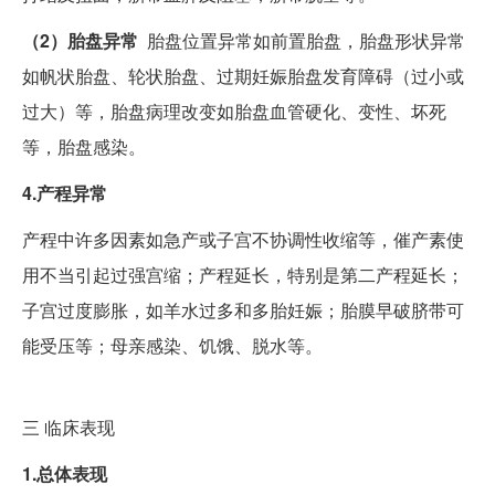
（2）胎盘异常
胎盘位置异常如前置胎盘，胎盘形状异常
如帆状胎盘、轮状胎盘、过期妊娠胎盘发育障碍（过小或
过大）等，胎盘病理改变如胎盘血管硬化、变性、坏死
等，胎盘感染。
4.产程异常
产程中许多因素如急产或子宫不协调性收缩等，催产素使
用不当引起过强宫缩；产程延长，特别是第二产程延长；
子宫过度膨胀，如羊水过多和多胎妊娠；胎膜早破脐带可
能受压等；母亲感染、饥饿、脱水等。
三
临床表现
1.总体表现