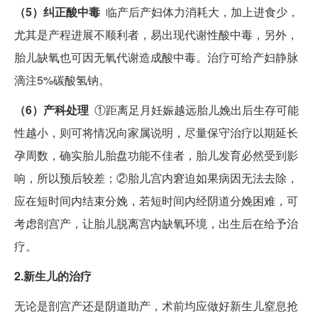
（5）纠正酸中毒
临产后产妇体力消耗大，加上进食少，
尤其是产程进展不顺利者，易出现代谢性酸中毒，另外，
胎儿缺氧也可因无氧代谢造成酸中毒。治疗可给产妇静脉
滴注5%碳酸氢钠。
（6）产科处理
①距离足月妊娠越远胎儿娩出后生存可能
性越小，则可将情况向家属说明，尽量保守治疗以期延长
孕周数，确实胎儿胎盘功能不佳者，胎儿发育必然受到影
响，所以预后较差；②胎儿宫内窘迫如果病因无法去除，
应在短时间内结束分娩，若短时间内经阴道分娩困难，可
考虑剖宫产，让胎儿脱离宫内缺氧环境，出生后在给予治
疗。
2.新生儿的治疗
无论是剖宫产还是阴道助产，术前均应做好新生儿窒息抢