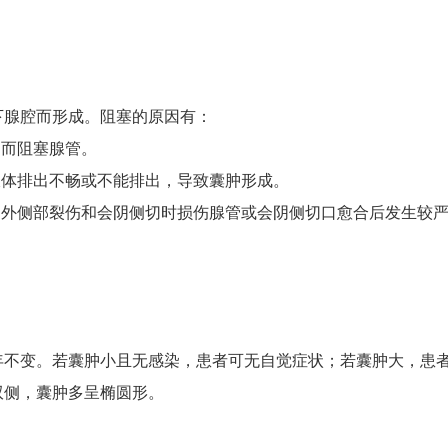
下腺腔而形成。阻塞的原因有：
稠而阻塞腺管。
液体排出不畅或不能排出，导致囊肿形成。
阴外侧部裂伤和会阴侧切时损伤腺管或会阴侧切口愈合后发生较
年不变。若囊肿小且无感染，患者可无自觉症状；若囊肿大，患
双侧，囊肿多呈椭圆形。