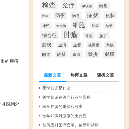
检查
治疗
畸形
甲状腺
症状
病变
皮肤
病毒
疼痛
细胞
神经
结膜
结节
红细胞
肿瘤
综合征
脓肿
脊髓
膀胱
血清
血管
视网膜
角膜
骨折
黏膜
静脉
食管
阴道
严重的瘢痕
最新文章
热评文章
随机文章
医学知识是什么
医学知识在医疗行业的应用
者可感到外
医学知识的来源和分类
医学知识对健康的重要性
如何应对医疗变革、创新和趋势