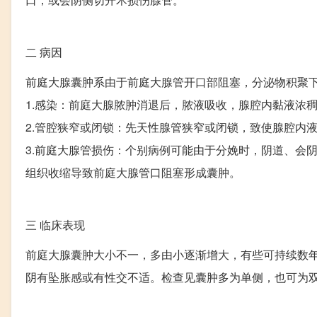
二
病因
前庭大腺囊肿系由于前庭大腺管开口部阻塞，分泌物积聚
1.感染：前庭大腺脓肿消退后，脓液吸收，腺腔内黏液浓
2.管腔狭窄或闭锁：先天性腺管狭窄或闭锁，致使腺腔内
3.前庭大腺管损伤：个别病例可能由于分娩时，阴道、会
组织收缩导致前庭大腺管口阻塞形成囊肿。
三
临床表现
前庭大腺囊肿大小不一，多由小逐渐增大，有些可持续数
阴有坠胀感或有性交不适。检查见囊肿多为单侧，也可为