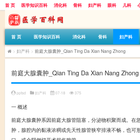
首 页
医学知识百科
消化科
骨科
妇产科
眼科
儿科
首 页
医学知识百科
消化科
骨科
妇产科
>
妇产科
>
前庭大腺囊肿_Qian Ting Da Xian Nang Zhong
前庭大腺囊肿_Qian Ting Da Xian Nang Zhong
pptsd
妇产科
07-18
375
一
概述
前庭大腺囊肿系因前庭大腺管阻塞，分泌物积聚而成。在
肿，腺腔内的黏液浓稠或先天性腺管狭窄排液不畅，也可
口，或会阴侧切开术损伤腺管。