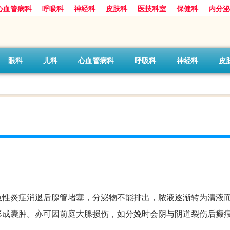
心血管病科
呼吸科
神经科
皮肤科
医技科室
保健科
内分泌
眼科
儿科
心血管病科
呼吸科
神经科
皮
急性炎症消退后腺管堵塞，分泌物不能排出，脓液逐渐转为清液
形成囊肿。亦可因前庭大腺损伤，如分娩时会阴与阴道裂伤后瘢