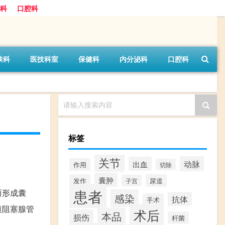
科
口腔科
肤科
医技科室
保健科
内分泌科
口腔科
请输入搜索内容
标签
关节
动脉
出血
作用
切除
囊肿
发作
尿道
子宫
患者
而形成囊
感染
抗体
手术
痕阻塞腺管
术后
本品
损伤
杆菌