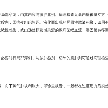
行局部穿刺，由其内容与脓肿鉴别。病理检查见囊内壁被覆立方
体腔内，因病变组织坏死、液化而出现的局限性脓液积聚，四周
化脓性感染，或由远处原发感染源的致病菌经血流、淋巴管转移
，必要时行局部穿刺，与脓肿鉴别，切除的囊肿则可通过病理检
感，向下屏气肿块稍胀大，叩诊呈鼓音，一般都在过度用力后突