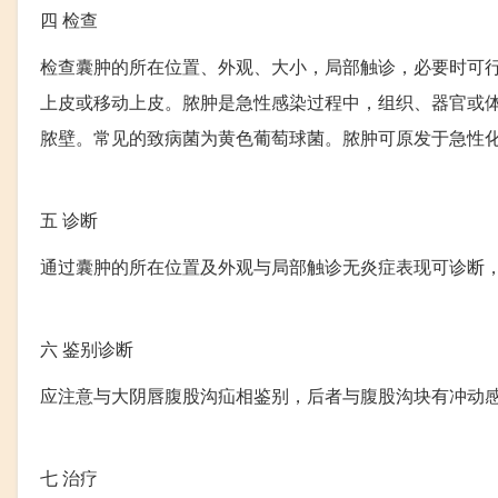
四
检查
检查囊肿的所在位置、外观、大小，局部触诊，必要时可
上皮或移动上皮。脓肿是急性感染过程中，组织、器官或
脓壁。常见的致病菌为黄色葡萄球菌。脓肿可原发于急性
五
诊断
通过囊肿的所在位置及外观与局部触诊无炎症表现可诊断
六
鉴别诊断
应注意与大阴唇腹股沟疝相鉴别，后者与腹股沟块有冲动
七
治疗