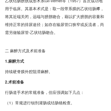
乙状结肠膀胱成形术系Gil-Vernet等（1957）首次成功地
用于临床。其基本术式是：取一段带系膜的乙状结肠襻，
将其近端关闭，远端与膀胱吻合，藉以扩大膀胱的容量和
维持正常的排尿途径；如存在输尿管口狭窄或反流者，尚
需另做输尿管-乙状结肠吻合。
二
麻醉方式及术前准备
1.麻醉方式
持续硬脊膜外腔阻滞麻醉。
2.术前准备
行肠道手术的常规准备，但应强调如下几点：
（1）常规进行钡剂灌肠或结肠镜检查。