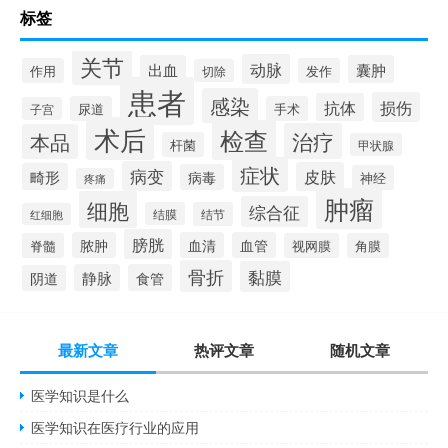
标签
关节
动脉
出血
囊肿
作用
发作
切除
患者
感染
损伤
抗体
尿道
手术
子宫
术后
检查
治疗
本品
杆菌
甲状腺
症状
病变
皮肤
畸形
病毒
神经
疼痛
肿瘤
细胞
综合征
结膜
结节
红细胞
膀胱
脓肿
血清
血管
脊髓
视网膜
角膜
骨折
黏膜
静脉
食管
阴道
最新文章
热评文章
随机文章
医学知识是什么
医学知识在医疗行业的应用