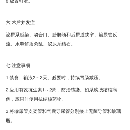
8.放置引流。
六
术后并发症
泌尿系感染、吻合口、膀胱颈和后尿道狭窄、输尿管反
流、水电解质紊乱、泌尿系结石。
七
注意事项
1.禁食、输液2～3天。必要时，持续胃肠减压。
2.应用有效抗生素1～2周，防治感染。如系膀胱结核病
例，应同时使用抗结核药物。
3.将输尿管支架管和气囊导尿管分别接上无菌导管和玻璃
瓶。