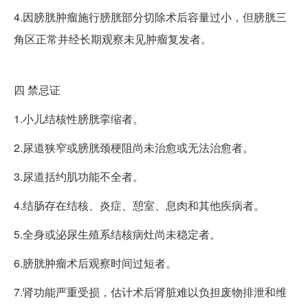
4.因膀胱肿瘤施行膀胱部分切除术后容量过小，但膀胱三
角区正常并经长期观察未见肿瘤复发者。
四
禁忌证
1.小儿结核性膀胱挛缩者。
2.尿道狭窄或膀胱颈梗阻尚未治愈或无法治愈者。
3.尿道括约肌功能不全者。
4.结肠存在结核、炎症、憩室、息肉和其他疾病者。
5.全身或泌尿生殖系结核病灶尚未稳定者。
6.膀胱肿瘤术后观察时间过短者。
7.肾功能严重受损，估计术后肾脏难以负担废物排泄和维