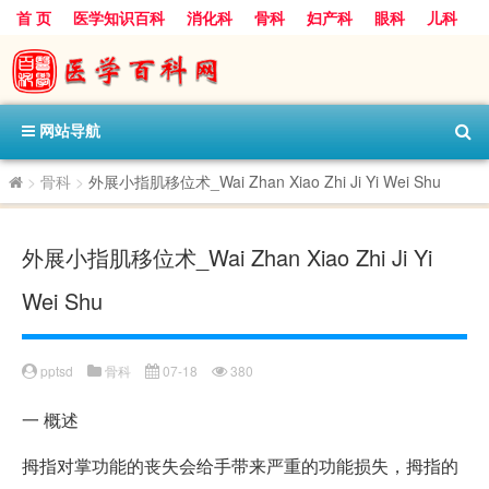
首 页
医学知识百科
消化科
骨科
妇产科
眼科
儿科
心血管病科
呼吸科
神经科
皮肤科
医技科室
保健科
内分泌科
口腔科
网站导航
>
骨科
>
外展小指肌移位术_Wai Zhan Xiao Zhi Ji Yi Wei Shu
外展小指肌移位术_Wai Zhan Xiao Zhi Ji Yi
Wei Shu
pptsd
骨科
07-18
380
一
概述
拇指对掌功能的丧失会给手带来严重的功能损失，拇指的