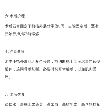
六
术后护理
术后石膏固定于拇指外展对掌位3周，去除固定后，逐渐
开始行拇指功能锻炼。
七
注意事项
术中小指外展肌无多余长度，故切断抵上部应尽量向远侧
延伸，连同骨膜切断。必要时切开掌腱膜，以免肌肉受
压。
八
术后饮食
多饮水，新鲜水果蔬菜，高蛋白、高维生素、高含钙质食