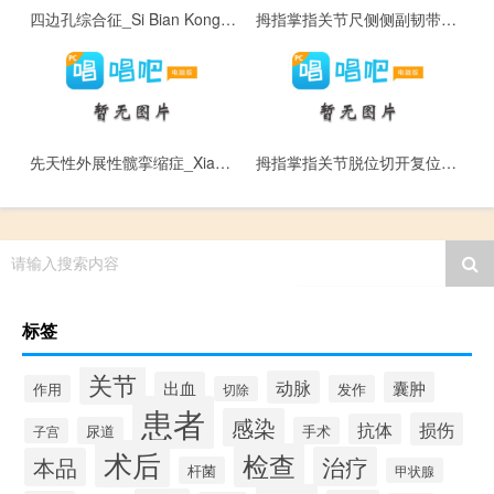
四边孔综合征_Si Bian Kong Zong He Zheng
拇指掌指关节尺侧侧副韧带损伤_Mu Zhi Zhang Zhi Guan Jie Chi Ce Ce Fu Ren Dai Sun Shang
先天性外展性髋挛缩症_Xian Tian Xing Wai Zhan Xing Kuan Luan Suo Zheng
拇指掌指关节脱位切开复位术_Mu Zhi Zhang Zhi Guan Jie Tuo Wei Qie Kai Fu Wei Shu
请输入搜索内容
标签
关节
动脉
出血
囊肿
作用
发作
切除
患者
感染
损伤
抗体
尿道
手术
子宫
术后
检查
治疗
本品
杆菌
甲状腺