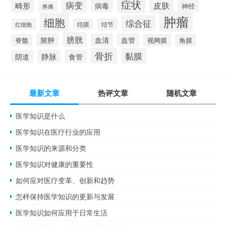
症状
病变
皮肤
畸形
病毒
神经
疼痛
肿瘤
细胞
综合征
结膜
结节
红细胞
膀胱
脓肿
血清
血管
脊髓
视网膜
角膜
骨折
黏膜
静脉
食管
阴道
最新文章
热评文章
随机文章
医学知识是什么
医学知识在医疗行业的应用
医学知识的来源和分类
医学知识对健康的重要性
如何应对医疗变革、创新和趋势
怎样保持医学知识的更新与发展
医学知识如何应用于日常生活