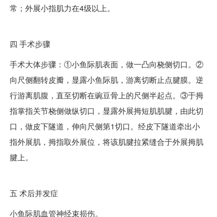
常；外展小指肌力在4级以上。
四
手术步骤
手术大体步骤：①小鱼际肌表面，做一凸向桡侧切口。②
向尺侧翻转皮瓣，显露小鱼际肌，游离切断止点腱膜。逆
行游离肌腹，直至切断在豌豆骨上的尺侧半起点。③于拇
指掌指关节桡侧做纵切口，显露外展拇短肌肌腱，由此切
口，做皮下隧道，伸向尺侧第1切口。经皮下隧道牵出小
指外展肌，拇指取外展位，将该肌腱拉紧缝合于外展拇肌
腱上。
五
术后并发症
小鱼际肌血管神经束损伤。