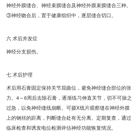
神经外膜缝合、神经束膜缝合及神经外膜束膜缝合三种。
③神经吻合后，置于健康组织中，逐层缝合切口。
六
术后并发症
神经分支损伤。
七
术后护理
术后用石膏固定保持关节屈曲位，避免神经缝合部位的张
力。4～6周后去除石膏，逐渐练习伸直关节，切不可操之
过急，以免神经缝线崩断。可摄X线片观察缝在神经外膜
上的钢丝的距离，判断缝合处有无分离。定期复查，通过
临床检查和诱发电位检测评估神经功能恢复情况。