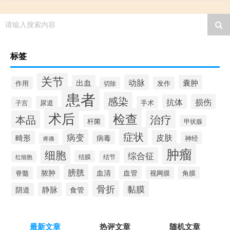
请输入搜索内容
标签
关节
动脉
出血
囊肿
作用
发作
切除
患者
感染
损伤
抗体
尿道
手术
子宫
术后
检查
治疗
本品
杆菌
甲状腺
症状
病变
皮肤
畸形
病毒
神经
疼痛
肿瘤
细胞
综合征
结膜
结节
红细胞
膀胱
脓肿
血清
血管
脊髓
视网膜
角膜
骨折
黏膜
静脉
食管
阴道
最新文章
热评文章
随机文章