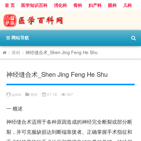
首 页
医学知识百科
消化科
骨科
妇产科
眼科
儿科
心血管病科
呼吸科
神经科
皮肤科
医技科室
保健科
内分泌科
口腔科
网站导航
>
骨科
>
神经缝合术_Shen Jing Feng He Shu
神经缝合术_Shen Jing Feng He Shu
pptsd
骨科
07-18
367
一
概述
神经缝合术适用于各种原因造成的神经完全断裂或部分断
裂，并可克服缺损达到断端靠拢者。正确掌握手术指征和