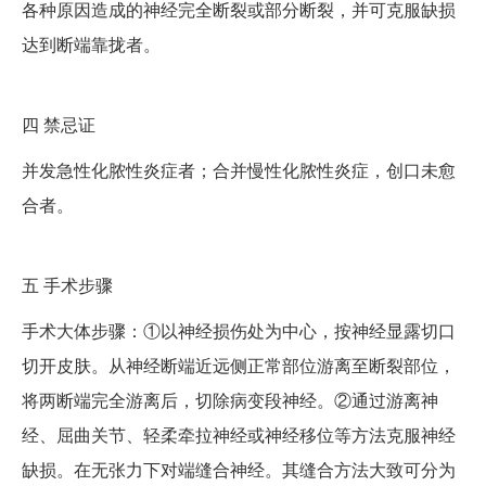
各种原因造成的神经完全断裂或部分断裂，并可克服缺损
达到断端靠拢者。
四
禁忌证
并发急性化脓性炎症者；合并慢性化脓性炎症，创口未愈
合者。
五
手术步骤
手术大体步骤：①以神经损伤处为中心，按神经显露切口
切开皮肤。从神经断端近远侧正常部位游离至断裂部位，
将两断端完全游离后，切除病变段神经。②通过游离神
经、屈曲关节、轻柔牵拉神经或神经移位等方法克服神经
缺损。在无张力下对端缝合神经。其缝合方法大致可分为