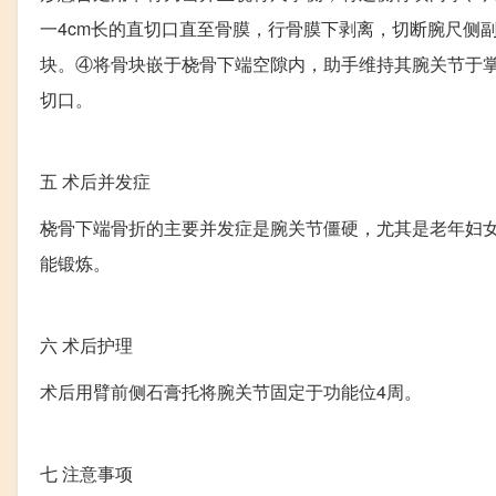
一4cm长的直切口直至骨膜，行骨膜下剥离，切断腕尺侧
块。④将骨块嵌于桡骨下端空隙内，助手维持其腕关节于
切口。
五
术后并发症
桡骨下端骨折的主要并发症是腕关节僵硬，尤其是老年妇
能锻炼。
六
术后护理
术后用臂前侧石膏托将腕关节固定于功能位4周。
七
注意事项