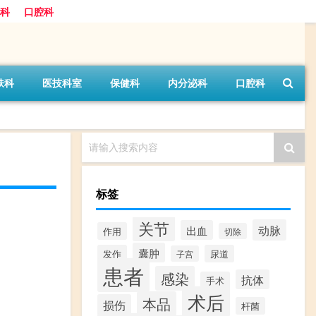
科
口腔科
肤科
医技科室
保健科
内分泌科
口腔科
请输入搜索内容
标签
关节
动脉
出血
作用
切除
囊肿
发作
尿道
子宫
患者
感染
抗体
手术
术后
本品
损伤
杆菌