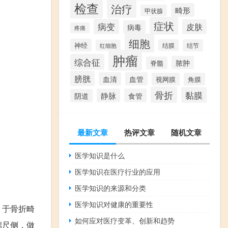
检查
治疗
畸形
甲状腺
症状
病变
皮肤
病毒
疼痛
细胞
神经
结膜
结节
红细胞
肿瘤
综合征
脓肿
脊髓
膀胱
血清
血管
视网膜
角膜
骨折
黏膜
静脉
食管
阴道
最新文章
热评文章
随机文章
医学知识是什么
医学知识在医疗行业的应用
医学知识的来源和分类
医学知识对健康的重要性
，于骨折畸
如何应对医疗变革、创新和趋势
端尺侧，做