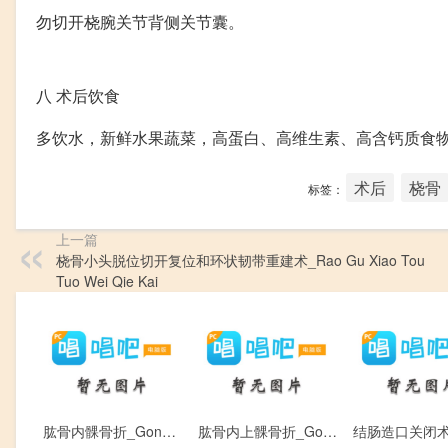
勿切开桡腕关节背侧关节囊。
八
术后饮食
多饮水，新鲜水果蔬菜，高蛋白、高维生素、高含钙质食
术后
桡骨
标签：
上一篇
桡骨小头脱位切开复位和环状韧带重建术_Rao Gu Xiao Tou
Tuo Wei Qie Kai
肱骨内髁骨折_Gong Gu Nei Ke Gu Zhe
肱骨内上髁骨折_Gong Gu Nei Shang Ke Gu Zhe