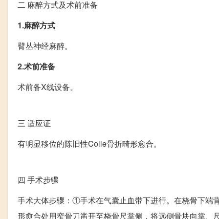
二
麻醉方式及术前准备
1.麻醉方式
臂丛神经麻醉。
2.术前准备
术前备X线设备。
三
适应证
有明显移位的陈旧性Colle骨折畸形愈合。
四
手术步骤
手术大体步骤：①手术在气囊止血带下进行。在桡骨下端
形愈合处用窄骨刀凿开至桡骨尺掌侧，将远侧骨块向掌、