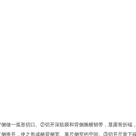
背侧做一弧形切口。②切开深筋膜和背侧腕横韧带，显露骨折端
尺侧推开，使之形成桡背侧宽、掌尺侧窄的空间。③切开尺骨下