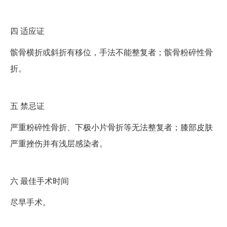
四
适应证
髌骨横折或斜折有移位，手法不能整复者；髌骨粉碎性骨
折。
五
禁忌证
严重粉碎性骨折、下极小片骨折等无法整复者；膝部皮肤
严重挫伤并有浅层感染者。
六
最佳手术时间
尽早手术。