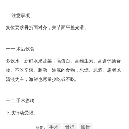
十
注意事项
复位要求骨折面对齐，关节面平整光滑。
十一
术后饮食
多饮水，新鲜水果蔬菜，高蛋白、高维生素、高含钙质食
物。不吃辛辣、刺激、油腻的食物，忌烟、忌酒。患者以
清淡为主，海鲜也尽量少吃或不吃。
十二
手术影响
下肢行动受限。
手术
骨折
髌骨
标签：