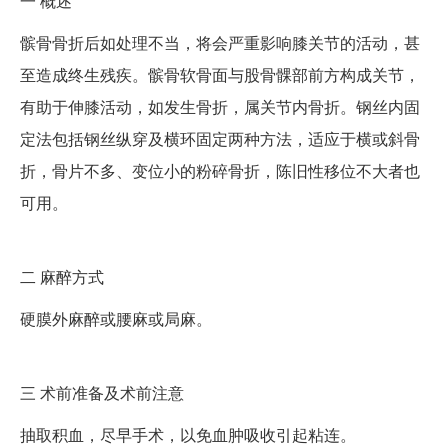
一
概述
髌骨骨折后如处理不当，将会严重影响膝关节的活动，甚
至造成终生残疾。髌骨软骨面与股骨髁部前方构成关节，
有助于伸膝活动，如发生骨折，属关节内骨折。钢丝内固
定法包括钢丝纵穿及横环固定两种方法，适应于横或斜骨
折，骨片不多、变位小的粉碎骨折，陈旧性移位不大者也
可用。
二
麻醉方式
硬膜外麻醉或腰麻或局麻。
三
术前准备及术前注意
抽取积血，尽早手术，以免血肿吸收引起粘连。