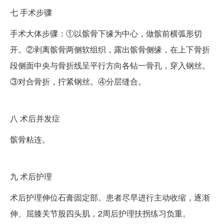
七
手术步骤
手术大体步骤：①以髌骨下缘为中心，做髌前横弧形切
开。②剥离髌骨两侧软组织，露出髌骨侧缘，在上下骨折
段侧面中央与骨折线呈平行方向各钻一骨孔，穿入钢丝。
③对合骨折，拧紧钢丝。④分层缝合。
八
术后并发症
髌骨粘连。
九
术后护理
术后护理伸位石膏固定部。患者尽早进行主动收缩，逐渐
伸、屈膝关节股四头肌，2周后护理扶拐练习负重。