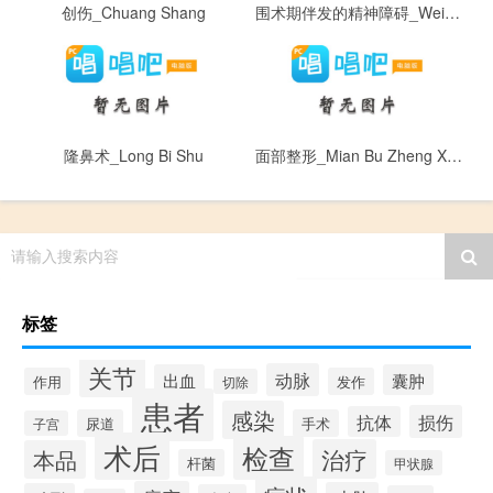
创伤_Chuang Shang
围术期伴发的精神障碍_Wei Shu Qi Ban Fa De Jing Shen Zhang Ai
隆鼻术_Long Bi Shu
面部整形_Mian Bu Zheng Xing
请输入搜索内容
标签
关节
动脉
出血
囊肿
作用
发作
切除
患者
感染
损伤
抗体
尿道
手术
子宫
术后
检查
治疗
本品
杆菌
甲状腺