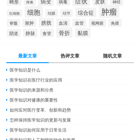
症状
病变
皮肤
畸形
病毒
神经
疼痛
肿瘤
细胞
综合征
结膜
结节
红细胞
膀胱
脓肿
血清
血管
脊髓
视网膜
角膜
骨折
黏膜
静脉
食管
阴道
最新文章
热评文章
随机文章
医学知识是什么
医学知识在医疗行业的应用
医学知识的来源和分类
医学知识对健康的重要性
如何应对医疗变革、创新和趋势
怎样保持医学知识的更新与发展
医学知识如何应用于日常生活
医学知识和人工智能的融合与发展