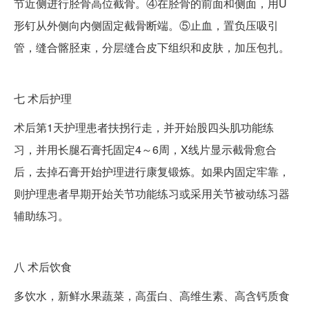
节近侧进行胫骨高位截骨。④在胫骨的前面和侧面，用U
形钉从外侧向内侧固定截骨断端。⑤止血，置负压吸引
管，缝合髂胫束，分层缝合皮下组织和皮肤，加压包扎。
七
术后护理
术后第1天护理患者扶拐行走，并开始股四头肌功能练
习，并用长腿石膏托固定4～6周，X线片显示截骨愈合
后，去掉石膏开始护理进行康复锻炼。如果内固定牢靠，
则护理患者早期开始关节功能练习或采用关节被动练习器
辅助练习。
八
术后饮食
多饮水，新鲜水果蔬菜，高蛋白、高维生素、高含钙质食