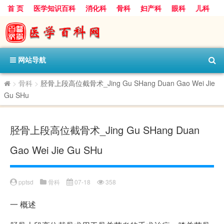
首 页
医学知识百科
消化科
骨科
妇产科
眼科
儿科
心血管病科
呼吸科
神经科
皮肤科
医技科室
保健科
内分泌科
口腔科
网站导航
>
骨科
>
胫骨上段高位截骨术_Jing Gu SHang Duan Gao Wei Jie
Gu SHu
胫骨上段高位截骨术_Jing Gu SHang Duan
Gao Wei Jie Gu SHu
pptsd
骨科
07-18
358
一
概述