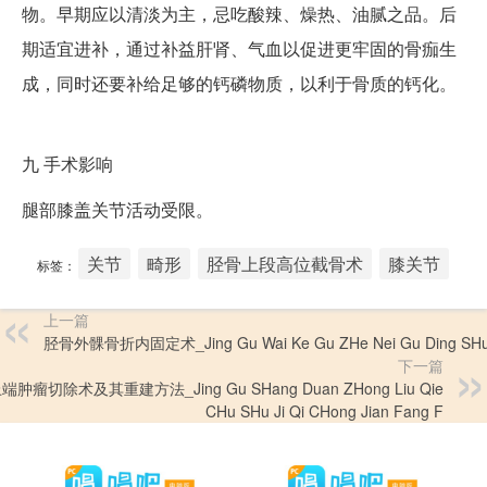
物。早期应以清淡为主，忌吃酸辣、燥热、油腻之品。后
期适宜进补，通过补益肝肾、气血以促进更牢固的骨痂生
成，同时还要补给足够的钙磷物质，以利于骨质的钙化。
九
手术影响
腿部膝盖关节活动受限。
关节
畸形
胫骨上段高位截骨术
膝关节
标签：
上一篇
胫骨外髁骨折内固定术_Jing Gu Wai Ke Gu ZHe Nei Gu Ding SH
下一篇
肿瘤切除术及其重建方法_Jing Gu SHang Duan ZHong Liu Qie
CHu SHu Ji Qi CHong Jian Fang F