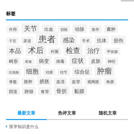
标签
关节
动脉
出血
囊肿
作用
发作
切除
患者
感染
损伤
抗体
尿道
手术
子宫
术后
检查
治疗
本品
杆菌
甲状腺
症状
病变
皮肤
畸形
病毒
神经
疼痛
肿瘤
细胞
综合征
结膜
结节
红细胞
膀胱
脓肿
血清
血管
脊髓
视网膜
角膜
骨折
黏膜
静脉
食管
阴道
最新文章
热评文章
随机文章
医学知识是什么