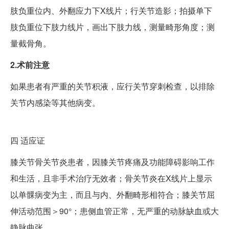
肢负重位内、外翻应力下X线片；行关节造影；拍摄单下
肢负重位下肢力线片，画出下肢力线，测量畸形角度；测
量截骨角。
2.术前注意
如果患者有严重的关节积液，应行关节穿刺检查，以排除
关节内感染等其他病变。
四
适应证
膝关节骨关节炎患者，因膝关节疼痛及功能障碍影响工作
和生活，且非手术治疗无效者；骨关节炎在X线片上显示
以单髁病变为主，而且与内、外翻畸形相符合；膝关节屈
伸活动范围＞90°；患侧血管正常，无严重的动脉缺血或大
静脉曲张。