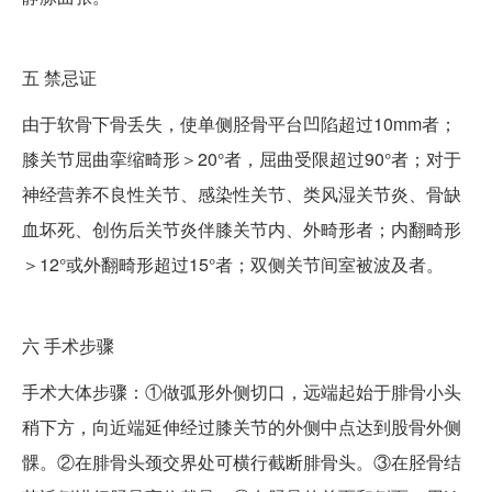
五
禁忌证
由于软骨下骨丢失，使单侧胫骨平台凹陷超过10mm者；
膝关节屈曲挛缩畸形＞20°者，屈曲受限超过90°者；对于
神经营养不良性关节、感染性关节、类风湿关节炎、骨缺
血坏死、创伤后关节炎伴膝关节内、外畸形者；内翻畸形
＞12°或外翻畸形超过15°者；双侧关节间室被波及者。
六
手术步骤
手术大体步骤：①做弧形外侧切口，远端起始于腓骨小头
稍下方，向近端延伸经过膝关节的外侧中点达到股骨外侧
髁。②在腓骨头颈交界处可横行截断腓骨头。③在胫骨结