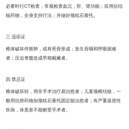
必要时行CT检查；常规检查血沉，肝、肾功能；应用抗结
核药物，全身支持疗法；并做好颈枕石膏托。
三
适应证
椎体破坏伴脓肿，或有死骨形成；发生吞咽和呼吸困难
者；压迫脊髓造成早期截瘫者。
四
禁忌证
椎体破坏轻，用非手术治疗易治愈者；儿童颈椎结核，一
般用抗痨药物加颈枕石膏托固定能治愈者；有严重器质性
疾病，体质差不能耐受手术者。