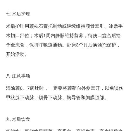
七
术后护理
术后护理用颈枕石膏托制动或继续维持颅骨牵引、冰敷手
术切口部位；术后1周内静脉维持营养，待伤口愈合后给
予全流食，保持呼吸道通畅。卧床3个月后换颈托保护，
开始活动。
八
注意事项
清除颈6、7病灶时，一定要将颈鞘向外侧牵开，以免误伤
甲状腺下动脉、锁骨下动脉、胸导管和胸膜顶部。
九
术后饮食