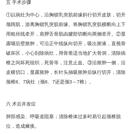
五
手术步骤
①以病灶为中心，沿胸锁乳突肌前缘斜行切开皮肤，切开
颈阔肌，游离胸锁乳突肌前缘。将胸锁乳突肌横断向上下
用粗丝线牵开，肩胛舌骨肌由腱部切断向两侧牵开。②显
露咽后壁脓肿，可沿正中线纵向切开，吸出脓液，直视骨
破坏区，小心刮除病灶，用骨凿适当地扩大骨洞，清除病
椎之间坏死组织，死骨等，注意止血。③沿脓肿一侧，沿
皮横切口，显露脓肿，长针头抽吸脓肿后纵行切开，清除
颈椎6、7病灶（颈6、7还是颈3～7椎）。
六
术后并发症
肺部感染、呼吸道阻塞；清除椎体过多时易引起颈椎脱
位，造成瘫痪。