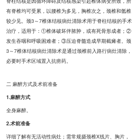
脊柱结核是因循环障碍及结核感染引起椎体病变所致，所
有脊椎均可受累，以腰椎为多见，胸椎次之，颈椎和骶椎
较少见。颈3～7椎体结核病灶清除术用于脊柱结核的手术
治疗，适用于：①椎体破坏伴脓肿，或有死骨形成者；②
发生吞咽和呼吸困难者；③压迫脊髓造成早期截瘫者。颈
3～7椎体结核病灶清除术是通过颈椎前入路行病灶清除，
必要时手术区域置入抗痨药。
二
麻醉方式及术前准备
1.麻醉方式
全身麻醉。
2.术前准备
详细了解有无活动性病灶；需常规摄颈椎X线片、胸片，