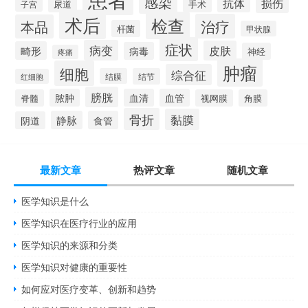
感染
损伤
抗体
尿道
手术
子宫
术后
检查
治疗
本品
杆菌
甲状腺
症状
病变
皮肤
畸形
病毒
神经
疼痛
肿瘤
细胞
综合征
结膜
结节
红细胞
膀胱
脓肿
血清
血管
脊髓
视网膜
角膜
骨折
黏膜
静脉
食管
阴道
最新文章
热评文章
随机文章
医学知识是什么
医学知识在医疗行业的应用
医学知识的来源和分类
医学知识对健康的重要性
如何应对医疗变革、创新和趋势