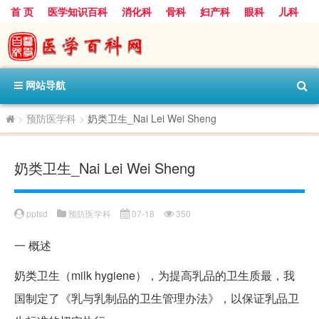
首 页
医学知识百科
消化科
骨科
妇产科
眼科
儿科
心血管病科
呼吸科
神经科
皮肤科
医技科室
保健科
内分泌科
口腔科
网站导航
>
预防医学科
>
奶类卫生_Nai Lei Wei Sheng
奶类卫生_Nai Lei Wei Sheng
pptsd
预防医学科
07-18
350
一
概述
奶类卫生（milk hygiene），为提高乳品的卫生质最，我
国制定了《乳与乳制品的卫生管理办法》，以保证乳品卫