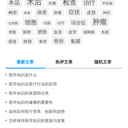
术后
检查
治疗
本品
杆菌
甲状腺
症状
病变
皮肤
畸形
病毒
神经
疼痛
肿瘤
细胞
综合征
结膜
结节
红细胞
膀胱
脓肿
血清
血管
脊髓
视网膜
角膜
骨折
黏膜
静脉
食管
阴道
最新文章
热评文章
随机文章
医学知识是什么
医学知识在医疗行业的应用
医学知识的来源和分类
医学知识对健康的重要性
如何应对医疗变革、创新和趋势
怎样保持医学知识的更新与发展