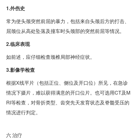
1.外伤史
常为使头颈突然前屈的暴力，包括来自头颈后方的打击、
屈颈位从高处坠落及撞车时头颈部的突然前屈等情况。
2.临床表现
如前述，应仔细检查颈椎局部神经症状。
3.影像学检查
根据X线平片（包括正位、侧位及开口位）所见，在急诊
情况下摄片，难以获得满意的开口位片。也可选用CT及M
RI等检查，对骨折类型、齿突先天发育状态及脊髓受压的
情况进行判定。
六
治疗