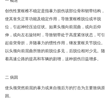
一
概述
创伤性寰枢椎不稳定是指暴力损伤该部位骨和韧带结构，
使其丧失正常功能及稳定作用，导致寰枢椎脱位或半脱
位，引起神经压迫症状。如果头颈向前屈曲，或向后仰
伸，或向左右旋转时，导致韧带处于高度紧张状态，可引
起齿突骨折，并随暴力的惯性作用，继发寰枢关节脱位。
以头颈向前屈曲所致的前脱位多见，后脱位相对少见。随
着高速公路的提高和车辆的剧增，这种损伤日益增多。
二
病因
使头颈突然前屈的暴力或来自颈后方的打击为主要致病原
因。