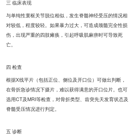
三
临床表现
与单纯性寰枢关节脱位相似，发生脊髓神经受压的情况相
对较低，程度较轻。如果暴力过大，可造成颈髓完全性损
伤，出现严重的四肢瘫痪，引起呼吸肌麻痹时可导致死
亡。
四
检查
根据X线平片（包括正位、侧位及开口位）可做出判断，
在骨折急诊情况下摄片，难以获得满意的开口位片。也可
选用CT及MRI等检查，对骨折类型、齿突先天发育状态及
脊髓受压情况进行判定。
五
诊断