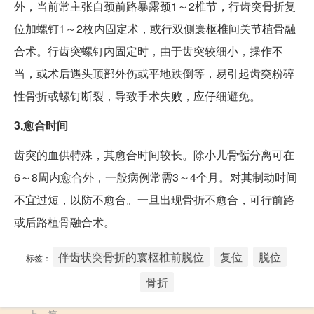
外，当前常主张自颈前路暴露颈1～2椎节，行齿突骨折复
位加螺钉1～2枚内固定术，或行双侧寰枢椎间关节植骨融
合术。行齿突螺钉内固定时，由于齿突较细小，操作不
当，或术后遇头顶部外伤或平地跌倒等，易引起齿突粉碎
性骨折或螺钉断裂，导致手术失败，应仔细避免。
3.愈合时间
齿突的血供特殊，其愈合时间较长。除小儿骨骺分离可在
6～8周内愈合外，一般病例常需3～4个月。对其制动时间
不宜过短，以防不愈合。一旦出现骨折不愈合，可行前路
或后路植骨融合术。
伴齿状突骨折的寰枢椎前脱位
复位
脱位
标签：
骨折