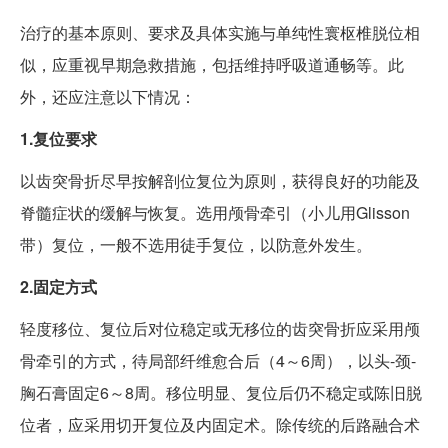
治疗的基本原则、要求及具体实施与单纯性寰枢椎脱位相
似，应重视早期急救措施，包括维持呼吸道通畅等。此
外，还应注意以下情况：
1.复位要求
以齿突骨折尽早按解剖位复位为原则，获得良好的功能及
脊髓症状的缓解与恢复。选用颅骨牵引（小儿用Glisson
带）复位，一般不选用徒手复位，以防意外发生。
2.固定方式
轻度移位、复位后对位稳定或无移位的齿突骨折应采用颅
骨牵引的方式，待局部纤维愈合后（4～6周），以头-颈-
胸石膏固定6～8周。移位明显、复位后仍不稳定或陈旧脱
位者，应采用切开复位及内固定术。除传统的后路融合术