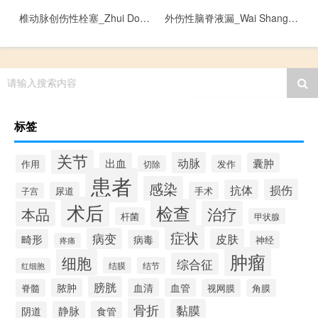
椎动脉创伤性栓塞_Zhui Dong Mai Chuang Shang Xing Shuan Sai
外伤性脑脊液漏_Wai Shang Xing Nao Ji Ye Lou
请输入搜索内容
标签
关节
动脉
出血
囊肿
作用
发作
切除
患者
感染
损伤
抗体
尿道
手术
子宫
术后
检查
治疗
本品
杆菌
甲状腺
症状
病变
皮肤
畸形
病毒
神经
疼痛
肿瘤
细胞
综合征
结膜
结节
红细胞
膀胱
脓肿
血清
血管
脊髓
视网膜
角膜
骨折
黏膜
静脉
食管
阴道