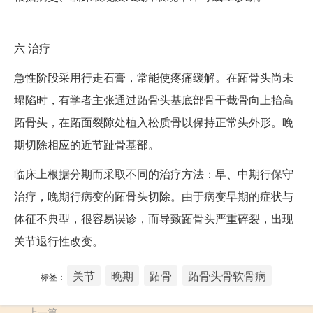
六
治疗
急性阶段采用行走石膏，常能使疼痛缓解。在跖骨头尚未
塌陷时，有学者主张通过跖骨头基底部骨干截骨向上抬高
跖骨头，在跖面裂隙处植入松质骨以保持正常头外形。晚
期切除相应的近节趾骨基部。
临床上根据分期而采取不同的治疗方法：早、中期行保守
治疗，晚期行病变的跖骨头切除。由于病变早期的症状与
体征不典型，很容易误诊，而导致跖骨头严重碎裂，出现
关节退行性改变。
关节
晚期
跖骨
跖骨头骨软骨病
标签：
上一篇