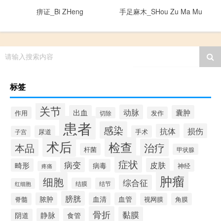
痹证_Bi ZHeng
手足麻木_SHou Zu Ma Mu
请输入搜索内容
标签
关节
动脉
出血
囊肿
作用
发作
切除
患者
感染
损伤
抗体
尿道
手术
子宫
术后
检查
治疗
本品
杆菌
甲状腺
症状
病变
皮肤
畸形
病毒
神经
疼痛
肿瘤
细胞
综合征
结膜
结节
红细胞
膀胱
脓肿
血清
血管
脊髓
视网膜
角膜
骨折
黏膜
静脉
食管
阴道