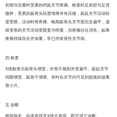
初期当负重时受累的闭跖关节疼痛。检查时足前部与足背
微肿，受累的跖骨头轻度增厚并有压痛，跖趾关节活动轻
度受限，活动时有疼痛。晚期跖骨头关节面完全扁平，遗
留变形的关节活动受限更为明显，但疼痛往往消失。如果
疼痛持续存在并加重，常已伴发骨性关节病。
四
检查
X线检查示跖骨头增宽，外形不规则并变扁平。跖趾关节
间隙增宽，跖骨干增厚。有时在关节内可见到脱落的游离
骨小片。
五
诊断
根据病史、临床表现及X线片表现，即可成立诊断。