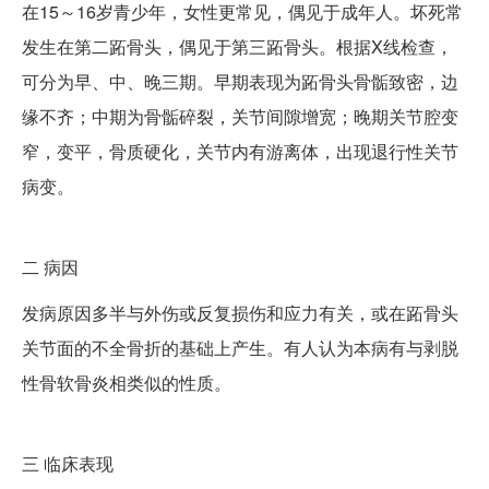
在15～16岁青少年，女性更常见，偶见于成年人。坏死常
发生在第二跖骨头，偶见于第三跖骨头。根据X线检查，
可分为早、中、晚三期。早期表现为跖骨头骨骺致密，边
缘不齐；中期为骨骺碎裂，关节间隙增宽；晚期关节腔变
窄，变平，骨质硬化，关节内有游离体，出现退行性关节
病变。
二
病因
发病原因多半与外伤或反复损伤和应力有关，或在跖骨头
关节面的不全骨折的基础上产生。有人认为本病有与剥脱
性骨软骨炎相类似的性质。
三
临床表现