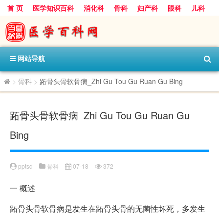
首 页
医学知识百科
消化科
骨科
妇产科
眼科
儿科
心血管病科
呼吸科
神经科
皮肤科
医技科室
保健科
内分泌科
口腔科
网站导航
>
骨科
>
跖骨头骨软骨病_Zhi Gu Tou Gu Ruan Gu Bing
跖骨头骨软骨病_Zhi Gu Tou Gu Ruan Gu
Bing
pptsd
骨科
07-18
372
一
概述
跖骨头骨软骨病是发生在跖骨头骨的无菌性坏死，多发生