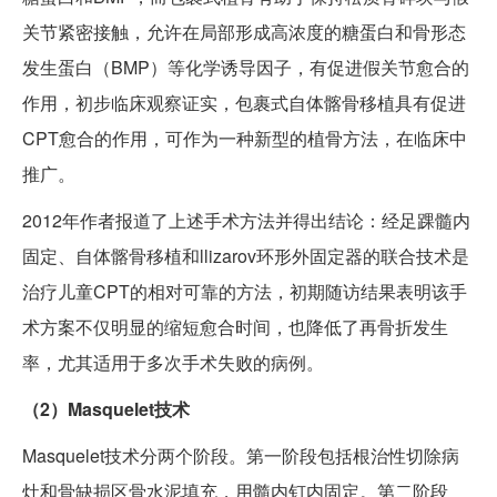
关节紧密接触，允许在局部形成高浓度的糖蛋白和骨形态
发生蛋白（BMP）等化学诱导因子，有促进假关节愈合的
作用，初步临床观察证实，包裹式自体髂骨移植具有促进
CPT愈合的作用，可作为一种新型的植骨方法，在临床中
推广。
2012年作者报道了上述手术方法并得出结论：经足踝髓内
固定、自体髂骨移植和llizarov环形外固定器的联合技术是
治疗儿童CPT的相对可靠的方法，初期随访结果表明该手
术方案不仅明显的缩短愈合时间，也降低了再骨折发生
率，尤其适用于多次手术失败的病例。
（2）Masquelet技术
Masquelet技术分两个阶段。第一阶段包括根治性切除病
灶和骨缺损区骨水泥填充，用髓内钉内固定。第二阶段