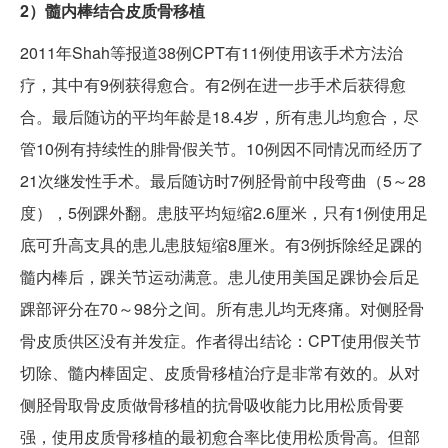
2）髓内棒结合皮质骨移植
2011年Shah等报道38例CPT有11例使用该手术方法治
疗，其中有9例获得愈合。有2例在进一步手术后获得愈
合。最后随访的平均年龄是18.4岁，所有患儿均愈合，尽
管10例有持续性的腓骨假关节。10例因不同情况而经历了
21次继发性手术。最后随访时7例胫骨前中段弯曲（5～28
度），5例踝外翻。患肢平均短缩2.6厘米，只有1例使用足
底可升高支具的患儿患肢短缩8厘米。有3例拆除经足踝的
髓内棒后，踝关节运动满意。患儿使用美国足踝协会后足
踝部评分在70～98分之间。所有患儿均无疼痛。对侧胫骨
骨皮质供区没有并发症。作者得出结论：CPT使用假关节
切除、髓内棒固定、皮质骨移植治疗是非常有效的。从对
侧胫骨取骨皮质做骨移植的抗骨吸收能力比用松质骨要
强，使用皮质骨移植的最初愈合率比使用松质骨高。但部