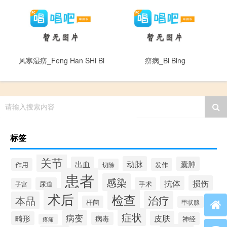
风寒湿痹_Feng Han SHi Bi
痹病_Bi Bing
请输入搜索内容
标签
关节
动脉
出血
囊肿
作用
发作
切除
患者
感染
损伤
抗体
尿道
手术
子宫
术后
检查
治疗
本品
杆菌
甲状腺
症状
病变
皮肤
畸形
病毒
神经
疼痛