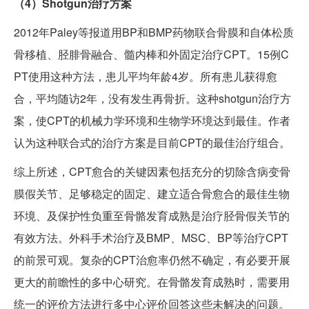
（4）Shotgun治疗方案
2012年Paley等报道用BP和BMP药物联合骨膜和自体松质
骨移植、胫腓骨融合、髓内棒和外固定治疗CPT。15例C
PT使用这种方法，患儿平均年龄4岁。所有患儿获得愈
合，平均随访2年，没有发生再骨折。这种shotgun治疗方
案，使CPT的机械力学环境和生物学环境达到最佳。作者
认为这种联合式的治疗方案是目前CPT的最佳治疗组合。
综上所述，CPT愈合的关键因素包括充分的切除含病变骨
膜假关节、足够稳定的固定、建立适合骨愈合的最佳生物
环境、及保护性负重至骨骼发育成熟是治疗胫骨假关节的
有效方法。外科手术治疗及BMP、MSC、BP等治疗CPT
的前景可观。复杂的CPT治愈率仍然不确定，有必要开展
更大的前瞻性的多中心研究。在骨骼发育成熟时，需要用
统一的评价方法进行多中心评价回答这些未解决的问题。