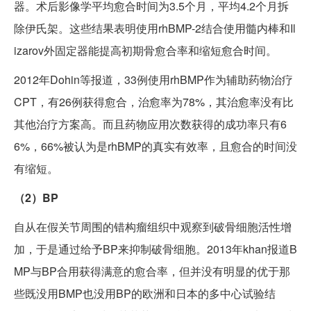
器。术后影像学平均愈合时间为3.5个月，平均4.2个月拆
除伊氏架。这些结果表明使用rhBMP-2结合使用髓内棒和Il
izarov外固定器能提高初期骨愈合率和缩短愈合时间。
2012年Dohin等报道，33例使用rhBMP作为辅助药物治疗
CPT，有26例获得愈合，治愈率为78%，其治愈率没有比
其他治疗方案高。而且药物应用次数获得的成功率只有6
6%，66%被认为是rhBMP的真实有效率，且愈合的时间没
有缩短。
（2）BP
自从在假关节周围的错构瘤组织中观察到破骨细胞活性增
加，于是通过给予BP来抑制破骨细胞。2013年khan报道B
MP与BP合用获得满意的愈合率，但并没有明显的优于那
些既没用BMP也没用BP的欧洲和日本的多中心试验结