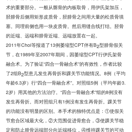
术的重要部分。一般从髂骨的内板取骨，用伊氏架加压，
胫腓骨后侧用矩形皮质骨，胫腓骨之间用大量的松质骨填
塞。同理前侧也用一块皮质骨。然后用缝合线打结。胫骨
的近端、远端和腓骨近端、远端放置在一起。
2011年Choi等报道了13例萎缩型CPT伴有B
型腓骨假关
2
节，在1989年至2007年期间，因萎缩型CPT行伊氏架骨
融合术。为了验证“四合一骨融合术”的有效性，作者比较
了2组B
型患儿发生再骨折和踝关节功能情况。8例（平均
2
年龄6.3岁）行“四合一骨融合术”。对照组5例（平均年龄3.
2岁）用其他的方法治疗。“四合一骨融合术”组的8例没有
发生再骨折。而对照组只有1例没有发生再骨折。踝关节
的功能没有明显的区别。本手术的独特优点是：①
使假关
节愈合区域最大化，②
大范围促进骨愈合，③
使踝关节稳
定和防止腓骨远端部分向近端移位，④
维持踝关节的可动