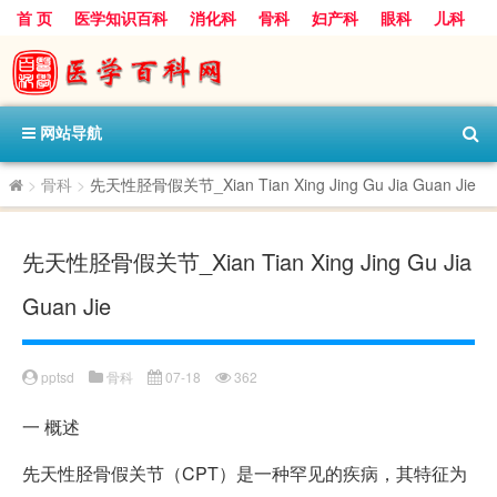
首 页
医学知识百科
消化科
骨科
妇产科
眼科
儿科
心血管病科
呼吸科
神经科
皮肤科
医技科室
保健科
内分泌科
口腔科
网站导航
>
骨科
>
先天性胫骨假关节_Xian Tian Xing Jing Gu Jia Guan Jie
先天性胫骨假关节_Xian Tian Xing Jing Gu Jia
Guan Jie
pptsd
骨科
07-18
362
一
概述
先天性胫骨假关节（CPT）是一种罕见的疾病，其特征为