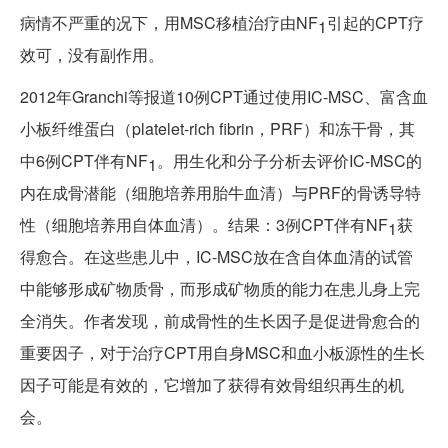
病情不严重的况下，用MSC移植治疗由NF
引起的CPT疗
1
效可，没有副作用。
2012年Granchi等报道10例CPT通过使用IC-MSC、富含血
小板纤维蛋白（platelet-rich fibrin，PRF）和冻干骨，其
中6例CPT伴有NF
。用生化和分子分析去评价IC-MSC的
1
内在成骨潜能（细胞培养用胎牛血清）与PRF的骨诱导特
性（细胞培养用自体血清）。结果：3例CPT伴有NF
获
1
得愈合。在这些患儿中，IC-MSC放在含自体血清的试管
中能够形成矿物质骨，而形成矿物质的能力在患儿身上完
全消失。作者发现，前成骨性的生长因子是促进骨愈合的
重要因子，对于治疗CPT用自身MSC和血小板源性的生长
因子可能是有效的，它增加了获得有效骨组织再生的机
会。