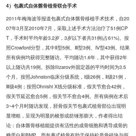
4）包裹式自体髂骨植骨联合手术
2011年梅海波等报道包裹式自体髂骨移植手术技术，自20
07年3月至2010年7月，采取上述手术方法治疗了51例CP
T，手术时平均年龄3.2岁，3岁以下者共31例(占61%)。按
照Crowford分型，其中Ⅱ型5例、Ⅲ型3例、Ⅳ型43例。结果
所有病例均获得完整随访。平均随访1.6年，其中获得2年
以上随访共19例。拆除llizarov外固定器的平均时间为3.5
个月。按照Johnston临床分级系统，I级26例，Ⅱ级21例，
Ⅲ级4例；按照Ohnishi X线分级标准，假关节愈合42例，
假关节延迟愈合5例，假关节不愈合4例。所有病例在术后
3~4个月时随访发现，胫骨假关节包裹式植骨部位出现明
显增粗，呈现为明显的梭形或纺锤形膨大，作者得出结
论：自体髂骨移植能提供有活性的成骨细胞和诱导成骨的
糖蛋白和BMP，而包裹式植骨有助于保持松质骨碎块与假