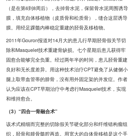
（是在第6到8周后），去掉骨水泥，保留骨水泥周围诱导
膜，填充自体移植物（皮质骨和松质骨），缝合这层诱导
膜。用经足踝髓内棒稳定重建的胫骨及移植物。
2011年Gouron报道对14月大的患儿行早期胫骨假关节切
除和Masquelet技术重建骨缺损。七个星期后患儿获得牢
固愈合能够完全负重。经过两年半的时间，患儿胫骨重建
良好和无长度差异。用这种技术治疗CPT避免了从健侧小
腿上取带血管蒂的腓骨，没有用外固定架的并发症。作者
认为应该在CPT早期治疗中考虑行Masquelet技术，实现
和维持愈合。
（3）“四合一骨融合术”
该术式精细而完整的切除假关节硬化部分和纤维错构瘤组
织，胫骨和腓骨髓腔再造。用宽大的自体骨移植是这个手