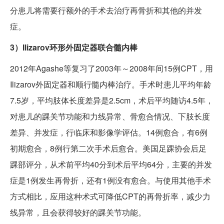
分患儿将需要行额外的手术去治疗再骨折和其他的并发
症。
3）Ilizarov环形外固定器联合髓内棒
2012年Agashe等复习了2003年～2008年间15例CPT，用
Ilizarov外固定器和顺行髓内棒治疗。手术时患儿平均年龄
7.5岁，平均肢体长度差异是2.5cm，术后平均随访4.5年，
对患儿的踝关节功能和力线异常、骨愈合情况、下肢长度
差异、并发症，行临床和影像学评估。14例愈合，有6例
初期愈合，8例行第二次手术后愈合。美国足踝协会后足
踝部评分，从术前平均40分到术后平均64分，主要的并发
症是1例发生再骨折，还有1例没有愈合。与使用其他手术
方式相比，应用这种术式可降低CPT的再骨折率，减少力
线异常，且会获得较好的踝关节功能。