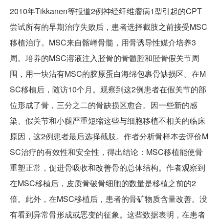
2010年Tikkanen等报道2例神经纤维瘤病1型引起的CPT
尝试所有的早期治疗失败后，患者选择截肢之前接受MSC
移植治疗。MSC来自髂嵴骨髓，用骨诱导性媒介培养3
周。培养的MSC溶液注入胫骨的骨髓腔和胫骨假关节周
围，用一块沾有MSC的胶原蛋白海绵包裹骨缺损区。在M
SC移植后，随访10个月。观察到这2例患者在假关节的部
位形成了骨，三分之二的骨缺损区愈合。因一些新的感
染、假关节和小腿严重短缩这些与细胞移植不相关的临床
原因，这2例患者最后选择截肢。作者分析骨样本去评价M
SC治疗的有效性和安全性，得出结论：MSC移植能使骨
重塑正常，促进骨吸收和改善骨的总体结构。作者观察到
在MSC移植后，皮质骨破骨细胞的数量是移植之前的2
倍。此外，在MSC移植后，患者的骨矿物质含量改善。没
有看到异常骨形成或恶变的征象。这些数据表明，在患者