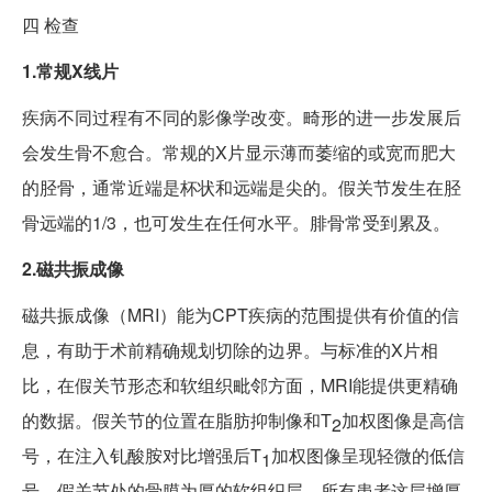
四
检查
1.常规X线片
疾病不同过程有不同的影像学改变。畸形的进一步发展后
会发生骨不愈合。常规的X片显示薄而萎缩的或宽而肥大
的胫骨，通常近端是杯状和远端是尖的。假关节发生在胫
骨远端的1/3，也可发生在任何水平。腓骨常受到累及。
2.磁共振成像
磁共振成像（MRI）能为CPT疾病的范围提供有价值的信
息，有助于术前精确规划切除的边界。与标准的X片相
比，在假关节形态和软组织毗邻方面，MRI能提供更精确
的数据。假关节的位置在脂肪抑制像和T
加权图像是高信
2
号，在注入钆酸胺对比增强后T
加权图像呈现轻微的低信
1
号。假关节处的骨膜为厚的软组织层。所有患者这层增厚