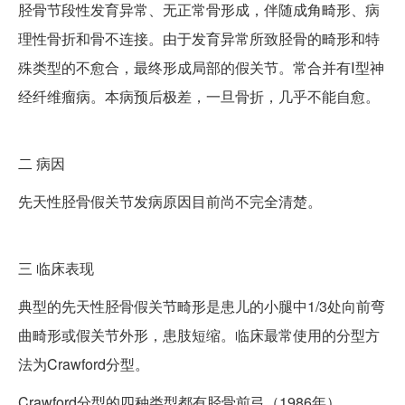
胫骨节段性发育异常、无正常骨形成，伴随成角畸形、病
理性骨折和骨不连接。由于发育异常所致胫骨的畸形和特
殊类型的不愈合，最终形成局部的假关节。常合并有Ⅰ型神
经纤维瘤病。本病预后极差，一旦骨折，几乎不能自愈。
二
病因
先天性胫骨假关节发病原因目前尚不完全清楚。
三
临床表现
典型的先天性胫骨假关节畸形是患儿的小腿中1/3处向前弯
曲畸形或假关节外形，患肢短缩。临床最常使用的分型方
法为Crawford分型。
Crawford分型的四种类型都有胫骨前弓（1986年）。