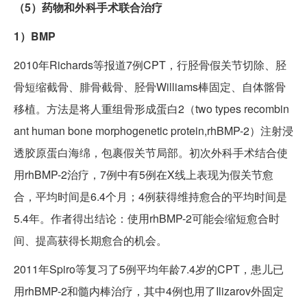
（5）药物和外科手术联合治疗
1）BMP
2010年Richards等报道7例CPT，行胫骨假关节切除、胫
骨短缩截骨、腓骨截骨、胫骨Williams棒固定、自体髂骨
移植。方法是将人重组骨形成蛋白2（two types recombin
ant human bone morphogenetic protein,rhBMP-2）注射浸
透胶原蛋白海绵，包裹假关节局部。初次外科手术结合使
用rhBMP-2治疗，7例中有5例在X线上表现为假关节愈
合，平均时间是6.4个月；4例获得维持愈合的平均时间是
5.4年。作者得出结论：使用rhBMP-2可能会缩短愈合时
间、提高获得长期愈合的机会。
2011年Spiro等复习了5例平均年龄7.4岁的CPT，患儿已
用rhBMP-2和髓内棒治疗，其中4例也用了Ilizarov外固定