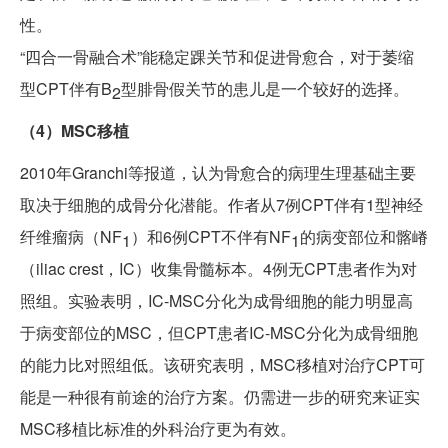
性。
“四合一骨融合术”能稳定踝关节和促进骨愈合，对于萎缩
型CPT伴有B
型腓骨假关节的患儿是一个较好的选择。
2
（4）MSC移植
2010年Granchi等报道，认为骨愈合的病理生理基础主要
取决于细胞的成骨分化潜能。作者从7例CPT伴有1型神经
纤维瘤病（NF
）和6例CPT不伴有NF
的病变部位和髂嵴
1
1
（iliac crest，IC）收集骨髓标本。4例无CPT患者作为对
照组。实验表明，IC-MSC分化为成骨细胞的能力明显高
于病变部位的MSC，但CPT患者IC-MSC分化为成骨细胞
的能力比对照组低。该研究表明，MSC移植对治疗CPT可
能是一种很有前途的治疗方案。仍需进一步的研究来证实
MSC移植比标准的外科治疗更为有效。