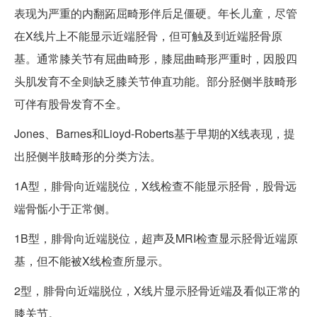
表现为严重的内翻跖屈畸形伴后足僵硬。年长儿童，尽管
在X线片上不能显示近端胫骨，但可触及到近端胫骨原
基。通常膝关节有屈曲畸形，膝屈曲畸形严重时，因股四
头肌发育不全则缺乏膝关节伸直功能。部分胫侧半肢畸形
可伴有股骨发育不全。
Jones、Barnes和Lioyd-Roberts基于早期的X线表现，提
出胫侧半肢畸形的分类方法。
1A型，腓骨向近端脱位，X线检查不能显示胫骨，股骨远
端骨骺小于正常侧。
1B型，腓骨向近端脱位，超声及MRI检查显示胫骨近端原
基，但不能被X线检查所显示。
2型，腓骨向近端脱位，X线片显示胫骨近端及看似正常的
膝关节。