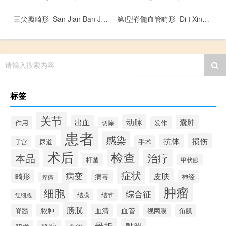
三尖瓣畸形_San Jian Ban Ji Xing
第Ⅰ型脊髓血管畸形_Di Ⅰ Xing Ji Sui Xue Guan Ji Xing
请输入搜索内容
标签
关节
动脉
出血
囊肿
作用
发作
切除
患者
感染
损伤
抗体
尿道
手术
子宫
术后
检查
治疗
本品
杆菌
甲状腺
症状
病变
皮肤
畸形
病毒
神经
疼痛
肿瘤
细胞
综合征
结膜
结节
红细胞
膀胱
脓肿
血清
血管
脊髓
视网膜
角膜