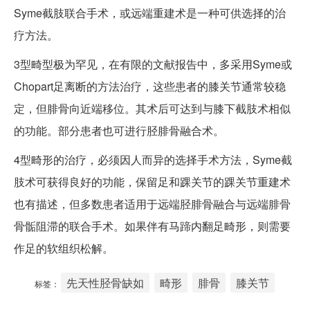
Syme截肢联合手术，或远端重建术是一种可供选择的治
疗方法。
3型畸型极为罕见，在有限的文献报告中，多采用Syme或
Chopart足离断的方法治疗，这些患者的膝关节通常较稳
定，但腓骨向近端移位。其术后可达到与膝下截肢术相似
的功能。部分患者也可进行胫腓骨融合术。
4型畸形的治疗，必须因人而异的选择手术方法，Syme截
肢术可获得良好的功能，保留足和踝关节的踝关节重建术
也有描述，但多数患者适用于远端胫腓骨融合与远端腓骨
骨骺阻滞的联合手术。如果伴有马蹄内翻足畸形，则需要
作足的软组织松解。
先天性胫骨缺如
畸形
腓骨
膝关节
标签：