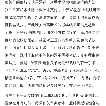
膝关节的假肢，这是通过一次手术提供彻底治疗的方法。
膝关节离断术比膝上截肢术更好，由于1A型膝上截肢可因
骨残端过度生长引起皮肤方面的问题，又由于股骨最终长
度将会减少，因此膝关节离断术的最终结果可能是起到一
个膝上水平截肢的作用，用这种方式治疗的儿童均是功能
良好的假肢使用者。试图矫正足的内翻畸形及膝关节缺
如，结果往往是反复手术，且可能以失败而告终。对于双
侧病变，既对于肢体不等长问题不需要考虑，则有理由保
留其足，但是，试图重建膝关节与足部截肢的联合手术，
已经产生混杂的结果。Brown重新界定了手术适应证，包
括患儿年龄在1岁以下（最好在6个月以下），有潜在的行
走能力、股四头肌功能良好及膝关节可被动完全伸直。
膝关节有一定功能的1B型和2型畸形，若股四头肌伸膝装
置存在并有功能，毋需作关节离断术，胫腓骨近端融合与