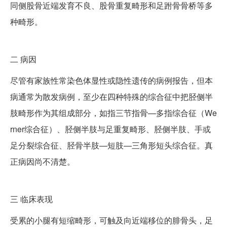
同侧股骨近端发育不良、股骨重复畸形和足跗骨骨桥等多
种畸形。
二
病因
尽管有家族性常染色体显性或隐性遗传的病例报告，但本
病通常为散发病例，至少在四种特殊的综合征中把胫侧半
肢畸形作为其组成部分，如指三节指骨—多指综合征（We
rner综合征）、胫侧半肢与足重复畸形、胫侧半肢、手或
足分裂综合征、胫骨半肢—短肢—三角形短头综合征。真
正病因尚不清楚。
三
临床表现
受累的小腿有短缩畸形，可触及向近端移位的腓骨头，足