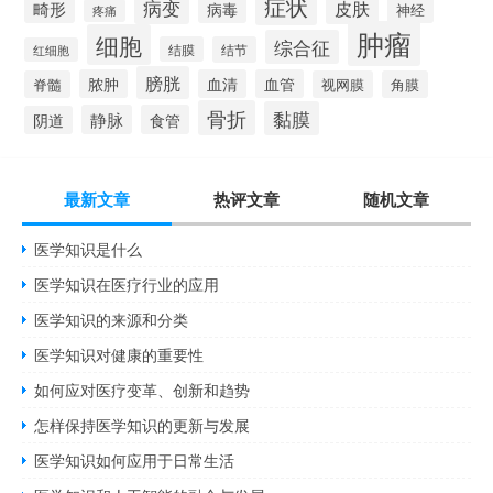
症状
病变
皮肤
畸形
病毒
神经
疼痛
肿瘤
细胞
综合征
结膜
结节
红细胞
膀胱
脓肿
血清
血管
脊髓
视网膜
角膜
骨折
黏膜
静脉
食管
阴道
最新文章
热评文章
随机文章
医学知识是什么
医学知识在医疗行业的应用
医学知识的来源和分类
医学知识对健康的重要性
如何应对医疗变革、创新和趋势
怎样保持医学知识的更新与发展
医学知识如何应用于日常生活