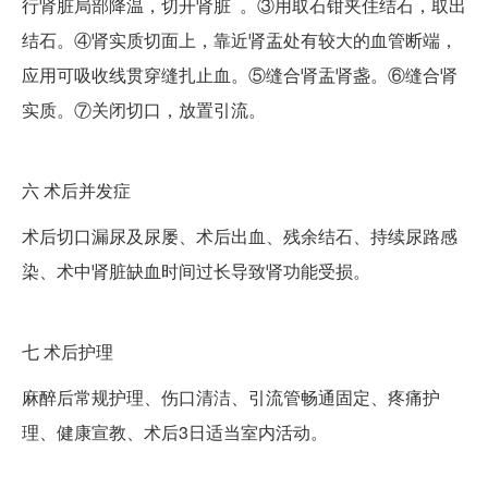
行肾脏局部降温，切开肾脏 。③用取石钳夹住结石，取出
结石。④肾实质切面上，靠近肾盂处有较大的血管断端，
应用可吸收线贯穿缝扎止血。⑤缝合肾盂肾盏。⑥缝合肾
实质。⑦关闭切口，放置引流。
六
术后并发症
术后切口漏尿及尿屡、术后出血、残余结石、持续尿路感
染、术中肾脏缺血时间过长导致肾功能受损。
七
术后护理
麻醉后常规护理、伤口清洁、引流管畅通固定、疼痛护
理、健康宣教、术后3日适当室内活动。