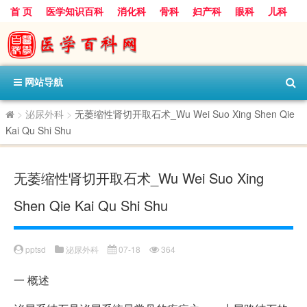
首 页
医学知识百科
消化科
骨科
妇产科
眼科
儿科
心血管病科
呼吸科
神经科
皮肤科
医技科室
保健科
内分泌科
口腔科
网站导航
>
泌尿外科
>
无萎缩性肾切开取石术_Wu Wei Suo Xing Shen Qie
Kai Qu Shi Shu
无萎缩性肾切开取石术_Wu Wei Suo Xing
Shen Qie Kai Qu Shi Shu
pptsd
泌尿外科
07-18
364
一
概述