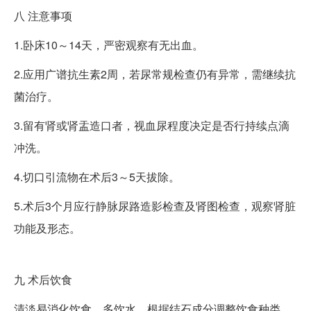
八
注意事项
1.卧床10～14天，严密观察有无出血。
2.应用广谱抗生素2周，若尿常规检查仍有异常，需继续抗
菌治疗。
3.留有肾或肾盂造口者，视血尿程度决定是否行持续点滴
冲洗。
4.切口引流物在术后3～5天拔除。
5.术后3个月应行静脉尿路造影检查及肾图检查，观察肾脏
功能及形态。
九
术后饮食
清淡易消化饮食、多饮水、根据结石成分调整饮食种类。