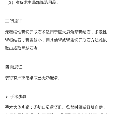
（3）准备术中局部降温用品。
三
适应证
无萎缩性肾切开取石术适用于巨大鹿角形肾结石，多发性
肾盏结石，肾盂较小，用其他肾或肾盂切开取石方法难以
取出或取尽结石者。
四
禁忌证
该肾有严重感染或已无功能者。
五
手术步骤
手术大体步骤：①切口显露肾脏。②暂时阻断肾脏血供，