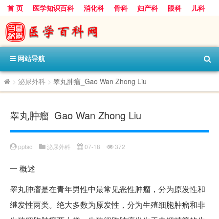
首 页
医学知识百科
消化科
骨科
妇产科
眼科
儿科
心血管病科
呼吸科
神经科
皮肤科
医技科室
保健科
内分泌科
口腔科
网站导航
>
泌尿外科
>
睾丸肿瘤_Gao Wan Zhong Liu
睾丸肿瘤_Gao Wan Zhong Liu
pptsd
泌尿外科
07-18
372
一
概述
睾丸肿瘤是在青年男性中最常见恶性肿瘤，分为原发性和
继发性两类。绝大多数为原发性，分为生殖细胞肿瘤和非