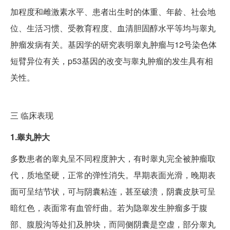
加程度和雌激素水平、患者出生时的体重、年龄、社会地
位、生活习惯、受教育程度、血清胆固醇水平等均与睾丸
肿瘤发病有关。基因学的研究表明睾丸肿瘤与12号染色体
短臂异位有关，p53基因的改变与睾丸肿瘤的发生具有相
关性。
三
临床表现
1.睾丸肿大
多数患者的睾丸呈不同程度肿大，有时睾丸完全被肿瘤取
代，质地坚硬，正常的弹性消失。早期表面光滑，晚期表
面可呈结节状，可与阴囊粘连，甚至破溃，阴囊皮肤可呈
暗红色，表面常有血管纡曲。若为隐睾发生肿瘤多于腹
部、腹股沟等处扪及肿块，而同侧阴囊是空虚，部分睾丸