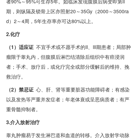
者90%～95%可生存5年。如临床发现腹膜后病变即第II
期，则纵隔及锁骨上区亦照射20～35Gy（2000～3500ra
d）2～4周，5年生存率亦可达80%以上。
2.化疗
（1）适应证
不宜手术或不愿手术的II、III期患者；局部肿
瘤限于睾丸内，但腹膜后淋巴结清除后组织中有癌浸润
者；手术、放疗后，或化疗完全或部分缓解后的维持、挽
救治疗。
（2）禁忌证
心、肝、肾等重要脏器功能障碍者；有感染
以及发热等严重并发症者；年老体衰或呈恶病质者；有严
重骨髓抑制者。
3.介入放射治疗
睾丸肿瘤易于发生淋巴道和血道的转移。介入放射学动脉