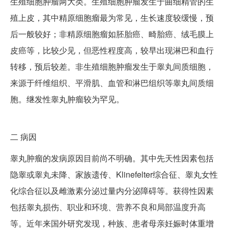
生殖细胞肿瘤两大类。生殖细胞肿瘤发生于曲细精管的生
殖上皮，其中精原细胞瘤最为常见，生长速度较缓慢，预
后一般较好；非精原细胞瘤如胚胎癌、畸胎癌、绒毛膜上
皮癌等，比较少见，但恶性程度高，较早出现淋巴和血行
转移，预后较差。非生殖细胞肿瘤发生于睾丸间质细胞，
来源于纤维组织、平滑肌、血管和淋巴组织等睾丸间质细
胞。继发性睾丸肿瘤较为罕见。
二
病因
睾丸肿瘤的发病原因目前尚不明确。其中先天性因素包括
隐睾或睾丸未降、家族遗传、Klinefelter综合征、睾丸女性
化综合征以及雌激素分泌过量内分泌障碍等。获得性因素
包括睾丸损伤、职业和环境、营养不良和局部温度升高
等。近年来国外研究发现，种族、患者母亲妊娠时体重增