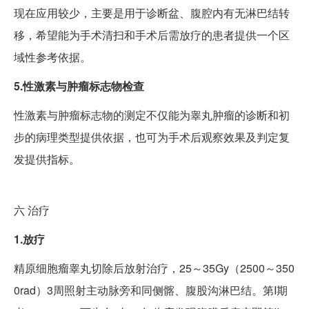
现在应用较少，主要是用于诊断盆、腹腔内有无淋巴结转
移，希望能为手术清扫和手术后需放疗的患者提供一个区
域性参考依据。
5.性激素与肿瘤标志物检查
性激素与肿瘤标志物的测定不仅能为睾丸肿瘤的诊断和初
步的病理类型提供依据，也可为手术后观察效果及判定复
发提供指标。
六
治疗
1.放疗
精原细胞瘤睾丸切除后放射治疗，25～35Gy（2500～350
0rad）3周照射主动脉旁和同侧髂、腹股沟淋巴结。第I期