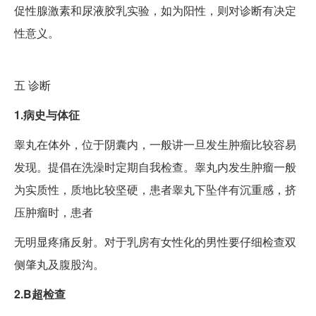
促性腺激素和尿液胶乳实验，如为阳性，则对诊断有决定
性意义。
五
诊断
1.病史与体征
睾丸在体外，位于阴囊内，一般讲一旦发生肿瘤比较容易
发现。提倡在洗澡时定期自我检查。睾丸内发生肿瘤一般
为实质性，质地比较坚硬，患者睾丸下坠伴有沉重感，挤
压肿瘤时，患者
无明显疼痛反射。对于乳房有女性化的男性要仔细检查双
侧肇丸及腹股沟。
2.B超检查