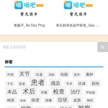
奥氮平_Ao Dan Ping
睾丸附睾炎超声检查_Gao Wan Fu Gao Yan Chao Sheng Jian Cha
请输入搜索内容
标签
关节
动脉
出血
囊肿
作用
发作
切除
患者
感染
损伤
抗体
尿道
手术
子宫
术后
检查
治疗
本品
杆菌
甲状腺
症状
病变
皮肤
畸形
病毒
神经
疼痛
肿瘤
细胞