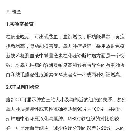
四
检查
1.实验室检查
在病变晚期，可出现贫血，血沉增快，肝功能异常，黄疸
指数增高，肾功能损害等。睾丸肿瘤标记：采用放射免疫
新技术检测血液中微量激素在化验诊断肿瘤方面是一个突
破。对睾丸肿瘤的诊断灵敏度高和较有特异性的有甲胎蛋
白和绒毛膜促性腺激素90%患者有一种或两种标记增高。
2.CT及MRI检查
腹部CT可显示肿瘤三维大小及与邻近的组织的关系，鉴别
睾丸肿块是囊性或实性准确率达到90%～100%，并能区
别肿瘤中心坏死液化与囊肿。MRI对软组织的对比度较
好，可显示血管结构，减少临床分期的误差达22%。尿的