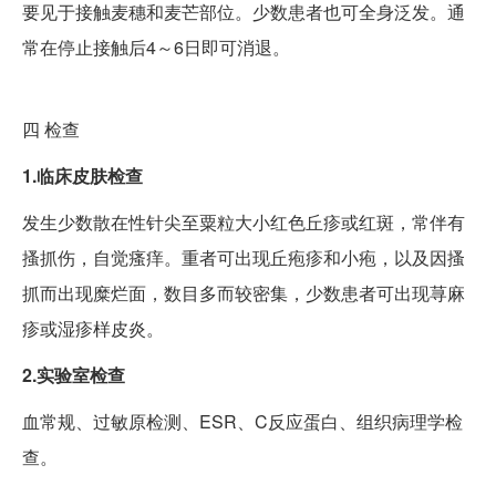
要见于接触麦穗和麦芒部位。少数患者也可全身泛发。通
常在停止接触后4～6日即可消退。
四
检查
1.临床皮肤检查
发生少数散在性针尖至粟粒大小红色丘疹或红斑，常伴有
搔抓伤，自觉瘙痒。重者可出现丘疱疹和小疱，以及因搔
抓而出现糜烂面，数目多而较密集，少数患者可出现荨麻
疹或湿疹样皮炎。
2.实验室检查
血常规、过敏原检测、ESR、C反应蛋白、组织病理学检
查。