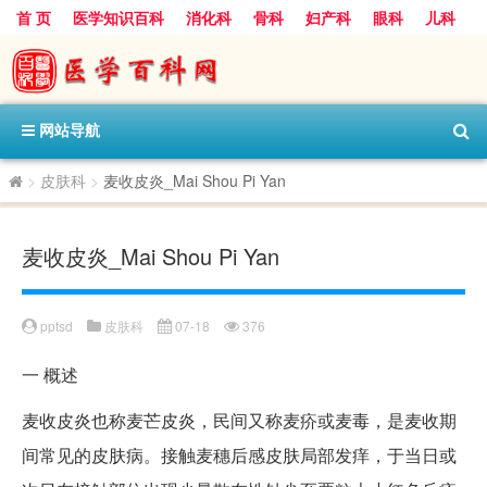
首 页
医学知识百科
消化科
骨科
妇产科
眼科
儿科
心血管病科
呼吸科
神经科
皮肤科
医技科室
保健科
内分泌科
口腔科
网站导航
>
皮肤科
>
麦收皮炎_Mai Shou Pi Yan
麦收皮炎_Mai Shou Pi Yan
pptsd
皮肤科
07-18
376
一
概述
麦收皮炎也称麦芒皮炎，民间又称麦疥或麦毒，是麦收期
间常见的皮肤病。接触麦穗后感皮肤局部发痒，于当日或