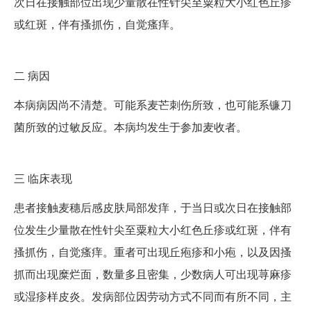
次日在接触部位出现少量散在性针尖至粟粒大小红色丘疹
或红斑，伴有搔抓伤，自觉瘙痒。
二
病因
本病病因尚不清楚。可能系麦芒刺伤所致，也可能系镰刀
菌所致的过敏反应。本病均发生于参加麦收者。
三
临床表现
患者接触麦穗后感皮肤局部发痒，于当日或次日在接触部
位发生少量散在性针尖至粟粒大小红色丘疹或红斑，伴有
搔抓伤，自觉瘙痒。重者可出现丘疱疹和小疱，以及因搔
抓而出现糜烂面，数量多且密集，少数病人可出现荨麻疹
或湿疹样皮炎。发病部位因劳动方式不同而有所不同，主