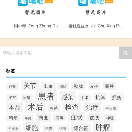
铜中毒_Tong Zhong Du
接触性皮炎_Jie Chu Xing Pi Yan
请输入搜索内容
标签
关节
动脉
出血
囊肿
作用
发作
切除
患者
感染
损伤
抗体
尿道
手术
子宫
术后
检查
治疗
本品
杆菌
甲状腺
症状
病变
皮肤
畸形
病毒
神经
疼痛
肿瘤
细胞
综合征
结膜
结节
红细胞