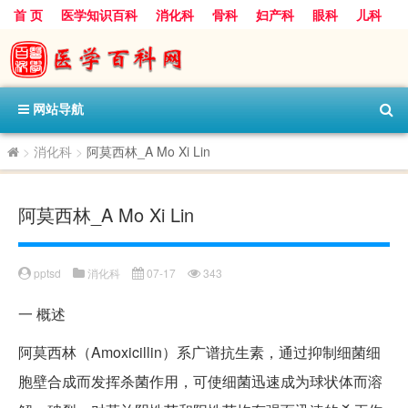
首 页
医学知识百科
消化科
骨科
妇产科
眼科
儿科
心血管病科
呼吸科
神经科
皮肤科
医技科室
保健科
内分泌科
口腔科
网站导航
>
消化科
>
阿莫西林_A Mo Xi Lin
阿莫西林_A Mo Xi Lin
pptsd
消化科
07-17
343
一
概述
阿莫西林（Amoxicillin）系广谱抗生素，通过抑制细菌细
胞壁合成而发挥杀菌作用，可使细菌迅速成为球状体而溶