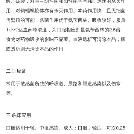
解、破裂，对革兰阴性菌和阳性菌均有强而迅速的杀灭作
用，对钩端螺旋体亦有杀灭作用。本药作用快，且无细菌
冉繁殖的可能，杀菌作用优于氨苄西林。吸收较好，服后
1小时达血药峰浓度，为口服相应剂量氨苄西林的2.5倍。
食物对药物吸收的影响不显著。血液透析可清除本品，腹
膜透析则无清除本品的作用。
二
适应证
常用于敏感菌所致的呼吸道、尿路和胆道感染以及伤寒
等。
三
临床应用
口服适用于轻、中度感染。成人：口服，轻症，每次0.25