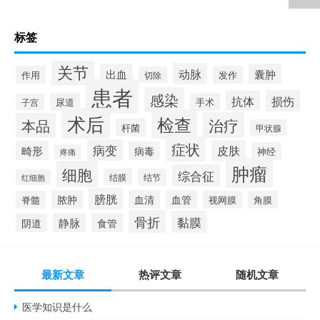
标签
关节
动脉
出血
囊肿
作用
发作
切除
患者
感染
损伤
抗体
尿道
手术
子宫
术后
检查
治疗
本品
杆菌
甲状腺
症状
病变
皮肤
畸形
病毒
神经
疼痛
肿瘤
细胞
综合征
结膜
结节
红细胞
膀胱
脓肿
血清
血管
脊髓
视网膜
角膜
骨折
黏膜
静脉
食管
阴道
最新文章
热评文章
随机文章
医学知识是什么