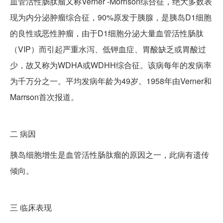
血管活性肠肽瘤又称Verner -Morrison综合征，绝大多数表
现为内分泌肿瘤综合征，90%原发于胰腺，是胰岛D1细胞
的良性或恶性肿瘤，由于D1细胞分泌大量血管活性肠肽
（VIP）而引起严重水泻、低钾血症、胃酸缺乏或胃酸过
少，故又称为WDHA或WDHH综合征。该病每年的发病率
为千万分之一。平均发病年龄为49岁。1958年由Verner和
Marrson首次报道。
二
病因
胰岛细胞增生是血管活性肠肽瘤的原因之一，此病有遗传
倾向。
三
临床表现