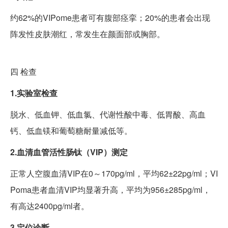
约62%的VIPome患者可有腹部痉挛；20%的患者会出现
阵发性皮肤潮红，常发生在颜面部或胸部。
四
检查
1.实验室检查
脱水、低血钾、低血氯、代谢性酸中毒、低胃酸、高血
钙、低血镁和葡萄糖耐量减低等。
2.血清血管活性肠钛（VIP）测定
正常人空腹血清VIP在0～170pg/ml，平均62±22pg/ml；VI
Poma患者血清VIP均显著升高，平均为956±285pg/ml，
有高达2400pg/ml者。
3.定位诊断