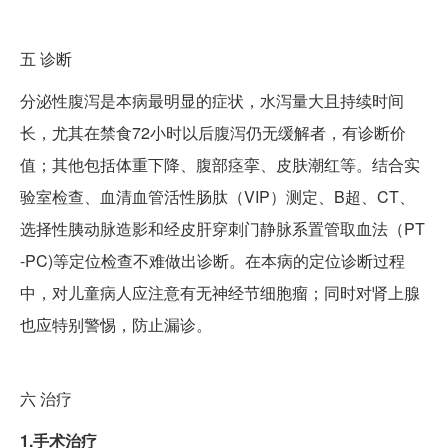
五
诊断
分泌性腹泻是本病最明显的症状，水泻量大且持续时间
长，尤其在禁食72小时以后腹泻仍无缓解者，有诊断价
值；其他包括体重下降、腹部痉挛、皮肤潮红等。结合实
验室检查、血清血管活性肠肽（VIP）测定、B超、CT、
选择性胰动脉造影和经皮肝穿刺门静脉系置管取血法（PT
-PC)等定位检查不难做出诊断。在本病的定位诊断过程
中，对儿童病人应注意有无神经节细胞瘤；同时对肾上腺
也应特别警惕，防止漏诊。
六
治疗
1.手术治疗