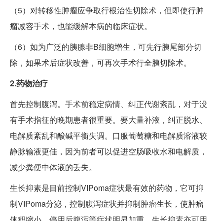
（5）对转移性肿瘤应争取行根治性切除术，但即使行肿
瘤减容手术，也能缓解本病的临床症状。
（6）如为广泛的胰腺非B细胞增生，可先行胰尾部分切
除，如果术后症状改善，可再次手术行全胰切除术。
2.药物治疗
首先控制腹泻。手术前稳定病情、纠正代谢紊乱，对于没
有手术指征的晚期患者很重要。要大量补液，纠正脱水、
电解质紊乱和酸碱平衡失调。口服葡萄糖和电解质溶液较
静脉输液更佳，因为前者可以促进空肠吸收水和电解质，
减少粪便中体液的丢失。
生长抑素是目前控制VIPoma症状最有效的药物，它可抑
制VIPoma分泌，控制腹泻症状并抑制肿瘤生长，使肿瘤
体积缩小，停用后腹泻等症状明显加重。生长抑素亦可用