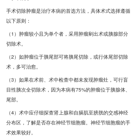
手术切除肿瘤是治疗本病的首选方法，具体术式选择遵循
以下原则：
（1）肿瘤较小且为单个者，采用肿瘤剜出术或胰腺部分
切除术。
（2）如肿瘤位于胰尾部可将胰尾切除，或行体尾部切除
术，多可治愈。
（3）如果在术前、术中检查中都未发现肿瘤灶，可行盲
目性胰次全切除术，因为本病有75%的肿瘤位于胰腺体、
尾部。
（4）术中应仔细探查肾上腺和自膈肌至膀胱的交感神经
分布区，了解是否存在神经节细胞瘤。神经节细胞瘤的手
术效果较好。