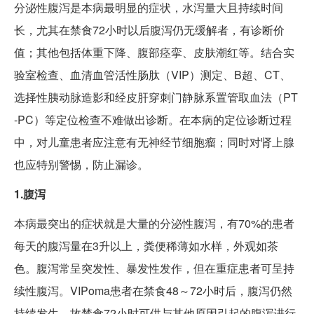
分泌性腹泻是本病最明显的症状，水泻量大且持续时间
长，尤其在禁食72小时以后腹泻仍无缓解者，有诊断价
值；其他包括体重下降、腹部痉挛、皮肤潮红等。结合实
验室检查、血清血管活性肠肽（VIP）测定、B超、CT、
选择性胰动脉造影和经皮肝穿刺门静脉系置管取血法（PT
-PC）等定位检查不难做出诊断。在本病的定位诊断过程
中，对儿童患者应注意有无神经节细胞瘤；同时对肾上腺
也应特别警惕，防止漏诊。
1.腹泻
本病最突出的症状就是大量的分泌性腹泻，有70%的患者
每天的腹泻量在3升以上，粪便稀薄如水样，外观如茶
色。腹泻常呈突发性、暴发性发作，但在重症患者可呈持
续性腹泻。VIPoma患者在禁食48～72小时后，腹泻仍然
持续发生，故禁食72小时可供与其他原因引起的腹泻进行