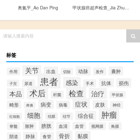
奥氮平_Ao Dan Ping
甲状腺癌超声检查_Jia Zhuang Xian Ai Chao Sheng Jian Cha
请输入搜索内容
标签
关节
动脉
出血
囊肿
作用
发作
切除
患者
感染
损伤
抗体
尿道
手术
子宫
术后
检查
治疗
本品
杆菌
甲状腺
症状
病变
皮肤
畸形
病毒
神经
疼痛
肿瘤
细胞
综合征
结膜
结节
红细胞
膀胱
脓肿
血清
血管
脊髓
视网膜
角膜
骨折
黏膜
静脉
食管
阴道