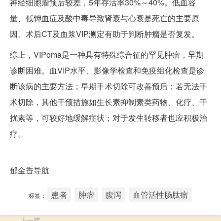
神经细胞瘤预后较差，5年存活率30%～40%。低血容
量、低钾血症及酸中毒导致肾衰与心衰是死亡的主要原
因。术后CT及血浆VIP测定有助于判断肿瘤是否复发。
综上，VIPoma是一种具有特殊综合征的罕见肿瘤，早期
诊断困难。血VIP水平、影像学检查和免疫组化检查是诊
断该病的主要方法；早期手术切除可改善预后；若无法手
术切除，其他干预措施如生长素抑制素类药物、化疗、干
扰素等，可较好地缓解症状；对于发生转移者也应积极治
疗。
郁金香导航
患者
肿瘤
腹泻
血管活性肠肽瘤
标签：
上一篇