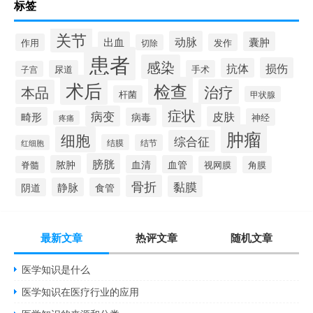
标签
关节
动脉
出血
囊肿
作用
发作
切除
患者
感染
损伤
抗体
尿道
手术
子宫
术后
检查
治疗
本品
杆菌
甲状腺
症状
病变
皮肤
畸形
病毒
神经
疼痛
肿瘤
细胞
综合征
结膜
结节
红细胞
膀胱
脓肿
血清
血管
脊髓
视网膜
角膜
骨折
黏膜
静脉
食管
阴道
最新文章
热评文章
随机文章
医学知识是什么
医学知识在医疗行业的应用