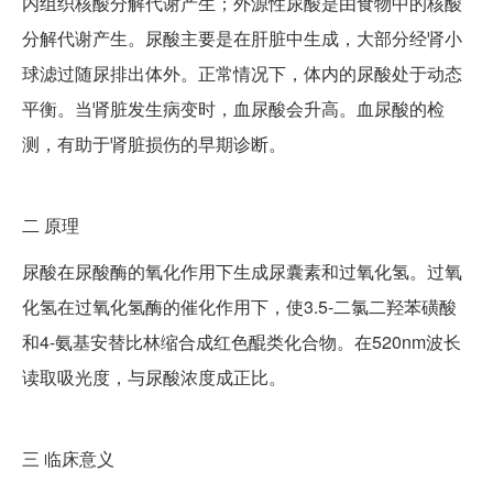
内组织核酸分解代谢产生；外源性尿酸是由食物中的核酸
分解代谢产生。尿酸主要是在肝脏中生成，大部分经肾小
球滤过随尿排出体外。正常情况下，体内的尿酸处于动态
平衡。当肾脏发生病变时，血尿酸会升高。血尿酸的检
测，有助于肾脏损伤的早期诊断。
二
原理
尿酸在尿酸酶的氧化作用下生成尿囊素和过氧化氢。过氧
化氢在过氧化氢酶的催化作用下，使3.5-二氯二羟苯磺酸
和4-氨基安替比林缩合成红色醌类化合物。在520nm波长
读取吸光度，与尿酸浓度成正比。
三
临床意义