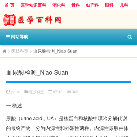
首 页
医学知识百科
消化科
骨科
妇产科
眼科
儿科
心血管病科
呼吸科
神经科
皮肤科
医技科室
保健科
内分泌科
口腔科
网站导航
>
医技科室
>
血尿酸检测_Niao Suan
血尿酸检测_Niao Suan
pptsd
医技科室
07-18
363
一
概述
尿酸（urine acid，UA）是核蛋白和核酸中嘌呤分解代谢
的最终产物，分为内源性和外源性两种。内源性尿酸由体