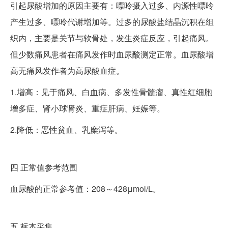
引起尿酸增加的原因主要有：嘌呤摄入过多、内源性嘌呤
产生过多、嘌呤代谢增加等。过多的尿酸盐结晶沉积在组
织内，主要是关节与软骨处，发生炎症反应，引起痛风。
但少数痛风患者在痛风发作时血尿酸测定正常。血尿酸增
高无痛风发作者为高尿酸血症。
1.增高：见于痛风、白血病、多发性骨髓瘤、真性红细胞
增多症、肾小球肾炎、重症肝病、妊娠等。
2.降低：恶性贫血、乳糜泻等。
四
正常值参考范围
血尿酸的正常参考值：208～428μmol/L。
五
标本采集