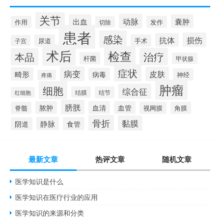
关节
动脉
出血
囊肿
作用
发作
切除
患者
感染
损伤
抗体
尿道
手术
子宫
术后
检查
治疗
本品
杆菌
甲状腺
症状
病变
皮肤
畸形
病毒
神经
疼痛
肿瘤
细胞
综合征
结膜
结节
红细胞
膀胱
脓肿
血清
血管
脊髓
视网膜
角膜
骨折
黏膜
静脉
食管
阴道
最新文章
热评文章
随机文章
医学知识是什么
医学知识在医疗行业的应用
医学知识的来源和分类