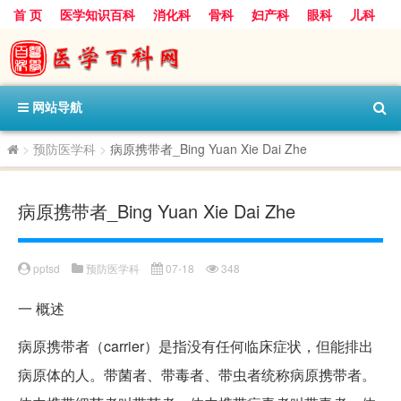
首 页
医学知识百科
消化科
骨科
妇产科
眼科
儿科
心血管病科
呼吸科
神经科
皮肤科
医技科室
保健科
内分泌科
口腔科
网站导航
>
预防医学科
>
病原携带者_Bing Yuan Xie Dai Zhe
病原携带者_Bing Yuan Xie Dai Zhe
pptsd
预防医学科
07-18
348
一
概述
病原携带者（carrier）是指没有任何临床症状，但能排出
病原体的人。带菌者、带毒者、带虫者统称病原携带者。