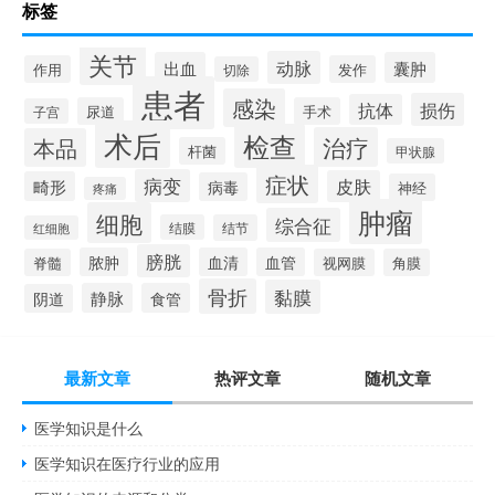
标签
关节
动脉
出血
囊肿
作用
发作
切除
患者
感染
损伤
抗体
尿道
手术
子宫
术后
检查
治疗
本品
杆菌
甲状腺
症状
病变
皮肤
畸形
病毒
神经
疼痛
肿瘤
细胞
综合征
结膜
结节
红细胞
膀胱
脓肿
血清
血管
脊髓
视网膜
角膜
骨折
黏膜
静脉
食管
阴道
最新文章
热评文章
随机文章
医学知识是什么
医学知识在医疗行业的应用