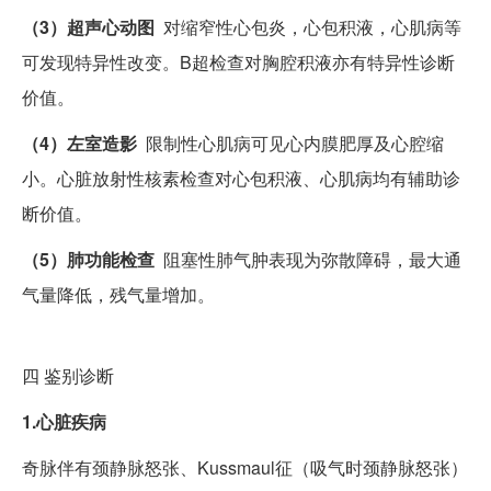
（3）超声心动图
对缩窄性心包炎，心包积液，心肌病等
可发现特异性改变。B超检查对胸腔积液亦有特异性诊断
价值。
（4）左室造影
限制性心肌病可见心内膜肥厚及心腔缩
小。心脏放射性核素检查对心包积液、心肌病均有辅助诊
断价值。
（5）肺功能检查
阻塞性肺气肿表现为弥散障碍，最大通
气量降低，残气量增加。
四
鉴别诊断
1.心脏疾病
奇脉伴有颈静脉怒张、Kussmaul征（吸气时颈静脉怒张）