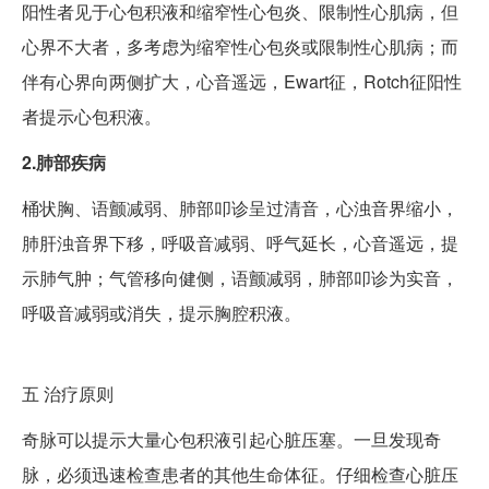
阳性者见于心包积液和缩窄性心包炎、限制性心肌病，但
心界不大者，多考虑为缩窄性心包炎或限制性心肌病；而
伴有心界向两侧扩大，心音遥远，Ewart征，Rotch征阳性
者提示心包积液。
2.肺部疾病
桶状胸、语颤减弱、肺部叩诊呈过清音，心浊音界缩小，
肺肝浊音界下移，呼吸音减弱、呼气延长，心音遥远，提
示肺气肿；气管移向健侧，语颤减弱，肺部叩诊为实音，
呼吸音减弱或消失，提示胸腔积液。
五
治疗原则
奇脉可以提示大量心包积液引起心脏压塞。一旦发现奇
脉，必须迅速检查患者的其他生命体征。仔细检查心脏压