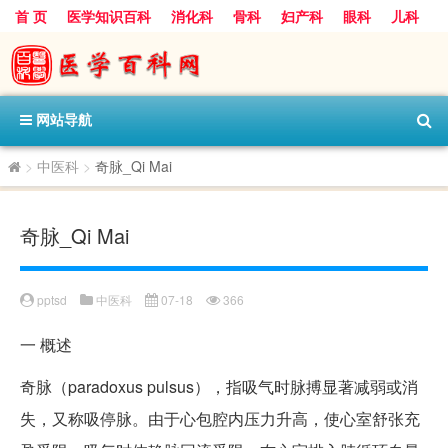
首 页
医学知识百科
消化科
骨科
妇产科
眼科
儿科
心血管病科
呼吸科
神经科
皮肤科
医技科室
保健科
内分泌科
口腔科
网站导航
>
中医科
>
奇脉_Qi Mai
奇脉_Qi Mai
pptsd
中医科
07-18
366
一
概述
奇脉（paradoxus pulsus），指吸气时脉搏显著减弱或消
失，又称吸停脉。由于心包腔内压力升高，使心室舒张充