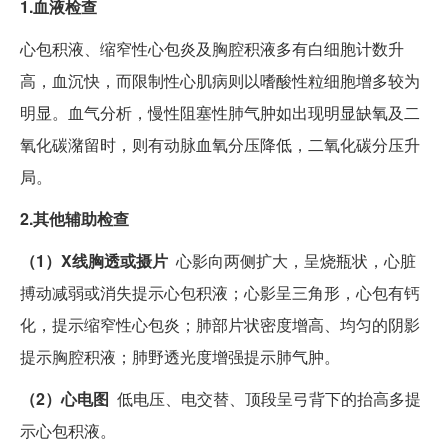
1.血液检查
心包积液、缩窄性心包炎及胸腔积液多有白细胞计数升
高，血沉快，而限制性心肌病则以嗜酸性粒细胞增多较为
明显。血气分析，慢性阻塞性肺气肿如出现明显缺氧及二
氧化碳潴留时，则有动脉血氧分压降低，二氧化碳分压升
局。
2.其他辅助检查
（1）X线胸透或摄片
心影向两侧扩大，呈烧瓶状，心脏
搏动减弱或消失提示心包积液；心影呈三角形，心包有钙
化，提示缩窄性心包炎；肺部片状密度增高、均匀的阴影
提示胸腔积液；肺野透光度增强提示肺气肿。
（2）心电图
低电压、电交替、顶段呈弓背下的抬高多提
示心包积液。