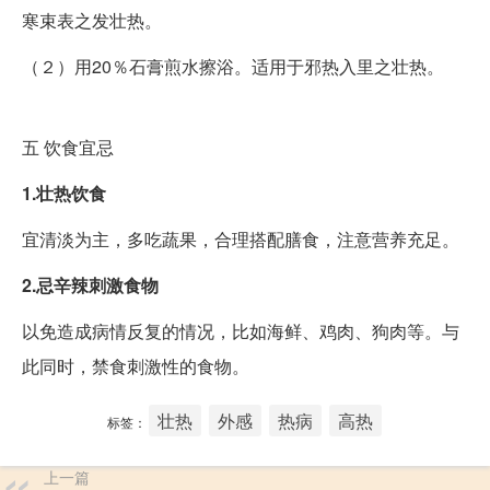
寒束表之发壮热。
（２）用20％石膏煎水擦浴。适用于邪热入里之壮热。
五
饮食宜忌
1.壮热饮食
宜清淡为主，多吃蔬果，合理搭配膳食，注意营养充足。
2.忌辛辣刺激食物
以免造成病情反复的情况，比如海鲜、鸡肉、狗肉等。与
此同时，禁食刺激性的食物。
壮热
外感
热病
高热
标签：
上一篇