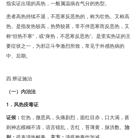
指实证出现的高热，一般属温病在气分的热型。
患者高热持续不退，不恶寒反恶热的，称为壮热。又称高
热。是指发热较高，热势较甚，常不伴恶寒而反恶热，又
称“但热不寒”，或“身热，不恶寒反恶热”。是里实热证的主
要症状之一，为邪正斗争激烈所致，常见于外感热病的
中、后期。
四
辨证施治
（一）内治法
1．风热疫毒证
证候：
壮热，微恶风，头痛剧烈，面红目赤，口大渴，甚
则神志模糊不清，语言错乱，舌红，苔薄黄，脉洪数。
治
则：
疏表清热解毒。
主方：
清瘟败毒饮加减。