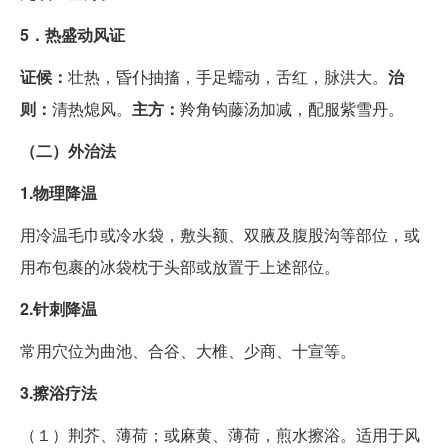
5．热盛动风证
证候：
壮热，昏仆抽搐，手足蠕动，舌红，脉洪大。
治
则：
清热熄风。
主方：
羚角钩藤汤加减，配服紫雪丹。
（二）外治法
1.物理降温
用冷温毛巾或冷水袋，敷头额、双腋及腹股沟等部位，或
用布包裹的冰袋枕于头部或放置于上述部位。
2.针刺降温
常用穴位为曲池、合谷、大椎、少商、十宣等。
3.擦浴疗法
（１）荆芥、薄荷；或麻黄、薄荷，煎水擦浴。适用于风