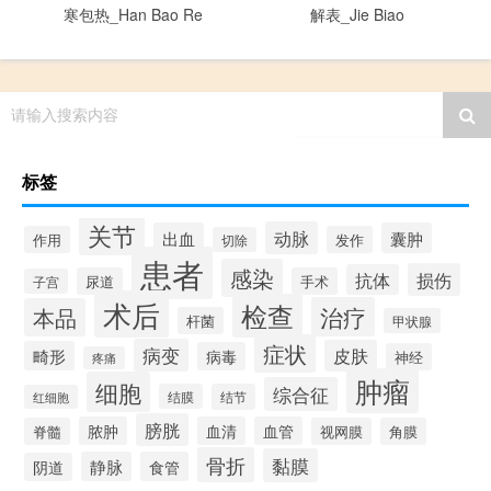
寒包热_Han Bao Re
解表_Jie Biao
请输入搜索内容
标签
关节
动脉
出血
囊肿
作用
发作
切除
患者
感染
损伤
抗体
尿道
手术
子宫
术后
检查
治疗
本品
杆菌
甲状腺
症状
病变
皮肤
畸形
病毒
神经
疼痛
肿瘤
细胞
综合征
结膜
结节
红细胞
膀胱
脓肿
血清
血管
脊髓
视网膜
角膜
骨折
黏膜
静脉
食管
阴道