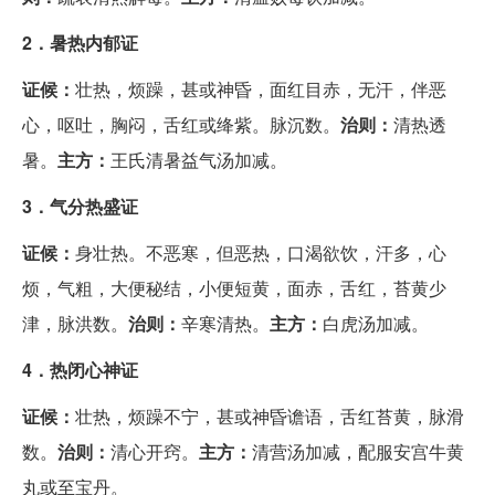
2．暑热内郁证
证候：
壮热，烦躁，甚或神昏，面红目赤，无汗，伴恶
心，呕吐，胸闷，舌红或绛紫。脉沉数。
治则：
清热透
暑。
主方：
王氏清暑益气汤加减。
3．气分热盛证
证候：
身壮热。不恶寒，但恶热，口渴欲饮，汗多，心
烦，气粗，大便秘结，小便短黄，面赤，舌红，苔黄少
津，脉洪数。
治则：
辛寒清热。
主方：
白虎汤加减。
4．热闭心神证
证候：
壮热，烦躁不宁，甚或神昏谵语，舌红苔黄，脉滑
数。
治则：
清心开窍。
主方：
清营汤加减，配服安宫牛黄
丸或至宝丹。