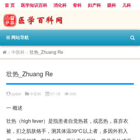
首 页
医学知识百科
消化科
骨科
妇产科
眼科
儿科
心血管病科
呼吸科
神经科
皮肤科
医技科室
保健科
内分泌科
口腔科
网站导航
>
中医科
>
壮热_Zhuang Re
壮热_Zhuang Re
pptsd
中医科
07-18
345
一
概述
壮热（high fever）是指患者自觉热甚，或恶热，喜弃衣
被，扪之肌肤烙手，测其体温39℃以上者，多因外邪入