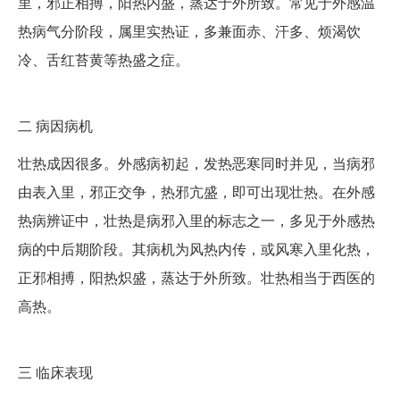
里，邪正相搏，阳热内盛，蒸达于外所致。常见于外感温
热病气分阶段，属里实热证，多兼面赤、汗多、烦渴饮
冷、舌红苔黄等热盛之症。
二
病因病机
壮热成因很多。外感病初起，发热恶寒同时并见，当病邪
由表入里，邪正交争，热邪亢盛，即可出现壮热。在外感
热病辨证中，壮热是病邪入里的标志之一，多见于外感热
病的中后期阶段。其病机为风热内传，或风寒入里化热，
正邪相搏，阳热炽盛，蒸达于外所致。壮热相当于西医的
高热。
三
临床表现