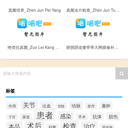
真菌培养_Zhen Jun Pei Yang
真菌涂片检查_Zhen Jun Tu Pian Jian Cha
唑类抗真菌_Zuo Lei Kang Zhen Jun
膀胱阴道瘘带蒂大网膜修补术_Bang Guang Yin Dao Lou Dai Di Da Wang Mo Xiu Bu Shu
请输入搜索内容
标签
关节
动脉
出血
囊肿
作用
发作
切除
患者
感染
损伤
抗体
尿道
手术
子宫
术后
检查
治疗
本品
杆菌
甲状腺