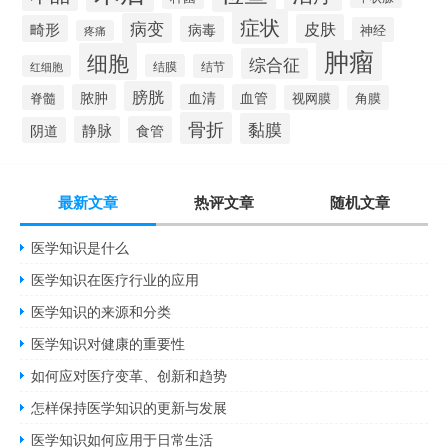
症状
病变
皮肤
畸形
病毒
神经
疼痛
肿瘤
细胞
综合征
结膜
结节
红细胞
膀胱
脓肿
血清
血管
脊髓
视网膜
角膜
骨折
黏膜
静脉
食管
阴道
最新文章
热评文章
随机文章
医学知识是什么
医学知识在医疗行业的应用
医学知识的来源和分类
医学知识对健康的重要性
如何应对医疗变革、创新和趋势
怎样保持医学知识的更新与发展
医学知识如何应用于日常生活