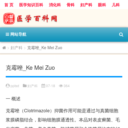
首 页
医学知识百科
消化科
骨科
妇产科
眼科
儿科
心血管病科
呼吸科
神经科
皮肤科
医技科室
保健科
内分泌科
口腔科
网站导航
>
妇产科
>
克霉唑_Ke Mei Zuo
克霉唑_Ke Mei Zuo
pptsd
妇产科
07-18
364
一
概述
克霉唑（Clotrimazole）抑菌作用可能是通过与真菌细胞
浆膜磷脂结合，影响细胞膜通透性。本品对表皮癣菌、毛