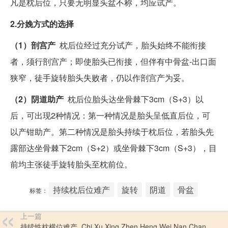
凡是枕后位，只要无明显头盆不称，均应试产。
2.分娩方式的选择
（1）剖宫产
枕后位经过充分试产，胎头始终不能衔接
者，须行剖宫产；即使胎头已衔接，但伴有中骨盆-出口面
狭窄，徒手旋转胎头失败者，仍以作剖宫产为妥。
（2）阴道助产
枕后位胎头达坐骨棘下3cm（S+3）以
后，可出现2种情况：第一种情况是胎头呈低直后位，可
以产钳助产。第二种情况是胎头持续于枕后位，若胎头先
露部达坐骨棘下2cm（S+2）或坐骨棘下3cm（S+3），目
前均主张徒手旋转胎头至枕前位。
持续枕后位难产
旋转
阴道
骨盆
标签：
上一篇
持续性枕横位难产_Chi Xu Xing Zhen Heng Wei Nan Chan