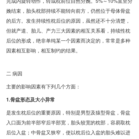
完成内旋转动作，转成枕前位自然分娩。5%～10%直至分
娩结束，胎头枕部持续不能转向前方，仍然位于母体骨盆
的后方。发生持续性枕后位的原因，虽然还不十分清楚，
但就产道、胎儿、产力三大因素的相互关系看，持续性枕
后位的形成，绝非单纯某一个因素而决定的，常常是多种
因素相互影响，相互制约的结果。
二
病因
主要的影响因素有下列几个方面：
1.骨盆形态及大小异常
是发生枕后位的重要原因，特别是男型及猿型骨盆，骨盆
入口面为前半部窄后半部宽，胎头较宽的枕部，容易取枕
后位入盆；中骨盆又狭窄，使以枕后位入盆的胎头难以进