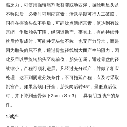
缩乏力，可使用强镇痛剂哌替啶或地西泮，摒除明显头盆
不称以后，必要时可用缩宫素；活跃早期可行人工破膜，
同样在摒除头盆不称后，可静脉点滴缩宫素，使达到有效
宫缩，争取胎头下降，经阴道助产。事实上，有的持续性
枕后位形成时，可能并无头盆不称，也无产力异常，而是
因为胎头俯屈不良，通过骨盆径线增大而产生的阻力，因
此及早以手旋转胎头至枕前位，胎头俯屈，通过骨盆的径
线缩小，产程可顺利进展。凡经过充分试产，并做了相应
处理，达不到阴道分娩条件，不可拖延产程，应及时采取
剖宫产。如果宫颈口开全，胎头向后转45°，呈低直后位
时，并下降到坐骨棘下3cm（S＋3），具有阴道助产的条
件。
1.试产