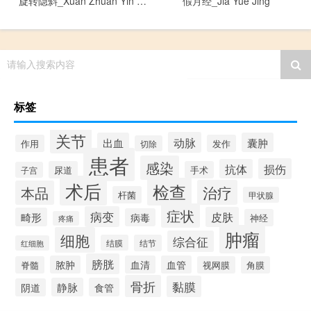
旋转隐斜_Xuan Zhuan Yin Xie
假月经_Jia Yue Jing
请输入搜索内容
标签
关节
动脉
出血
囊肿
作用
发作
切除
患者
感染
损伤
抗体
尿道
手术
子宫
术后
检查
治疗
本品
杆菌
甲状腺
症状
病变
皮肤
畸形
病毒
神经
疼痛
肿瘤
细胞
综合征
结膜
结节
红细胞
膀胱
脓肿
血清
血管
脊髓
视网膜
角膜
骨折
黏膜
静脉
食管
阴道