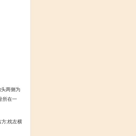
胎头两侧为
骨所在一
方;枕左横