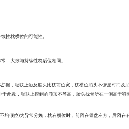
持续性枕横位的可能性。
异常，大致与持续性枕后位相同。
儿背部占据，耻联上触及胎头比枕前位宽，枕横位胎头不俯屈时扪及
可略小于此数，耻联上摸到的颅顶不等高，胎头枕骨所在一侧高于额
前不均倾位)为异常分娩，枕右横位时，前囟在骨盆左方，后囟在右