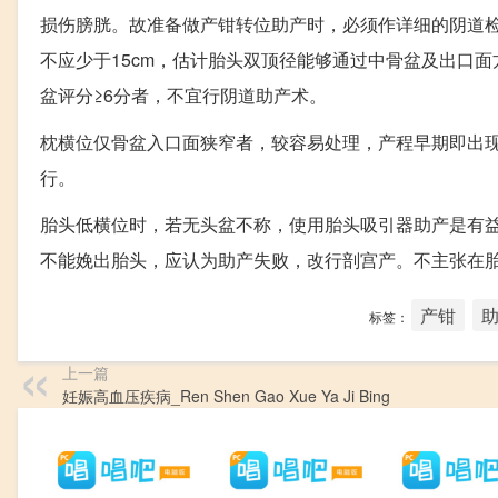
损伤膀胱。故准备做产钳转位助产时，必须作详细的阴道检
不应少于15cm，估计胎头双顶径能够通过中骨盆及出口
盆评分≥6分者，不宜行阴道助产术。
枕横位仅骨盆入口面狭窄者，较容易处理，产程早期即出
行。
胎头低横位时，若无头盆不称，使用胎头吸引器助产是有
不能娩出胎头，应认为助产失败，改行剖宫产。不主张在
产钳
标签：
上一篇
妊娠高血压疾病_Ren Shen Gao Xue Ya Ji Bing