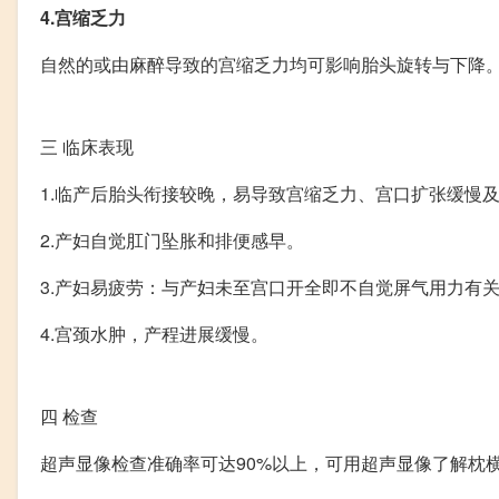
4.宫缩乏力
自然的或由麻醉导致的宫缩乏力均可影响胎头旋转与下降
三
临床表现
1.临产后胎头衔接较晚，易导致宫缩乏力、宫口扩张缓慢
2.产妇自觉肛门坠胀和排便感早。
3.产妇易疲劳：与产妇未至宫口开全即不自觉屏气用力有
4.宫颈水肿，产程进展缓慢。
四
检查
超声显像检查准确率可达90%以上，可用超声显像了解枕