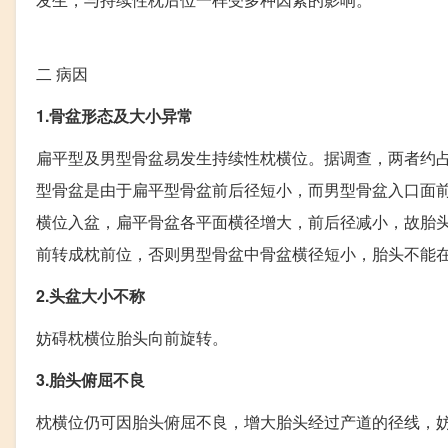
二
病因
1.骨盆形态及大小异常
扁平型及男型骨盆易发生持续性枕横位。据调查，两者约占
型骨盆是由于扁平型骨盆前后径短小，而男型骨盆入口面
横位入盆，扁平骨盆各平面横径增大，前后径减小，故胎
前转成枕前位，否则男型骨盆中骨盆横径短小，胎头不能
2.头盆大小不称
妨碍枕横位胎头向前旋转。
3.胎头俯屈不良
枕横位仍可因胎头俯屈不良，增大胎头经过产道的径线，