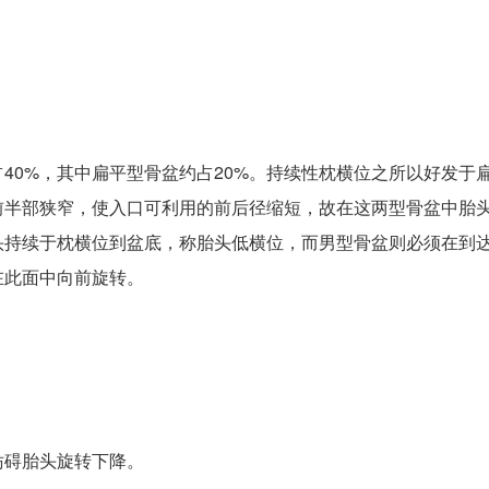
40%，其中扁平型骨盆约占20%。持续性枕横位之所以好发于
前半部狭窄，使入口可利用的前后径缩短，故在这两型骨盆中胎
头持续于枕横位到盆底，称胎头低横位，而男型骨盆则必须在到
在此面中向前旋转。
妨碍胎头旋转下降。