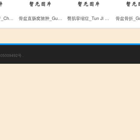
持续枕后位难产_Chi Xu Zhen Hou Nan Chan
骨盆直肠窝脓肿_Gu Pen Zhi Chang Wo Nong Zhong
臀肌挛缩症_Tun Ji Luan Suo Zheng
05009492号
.