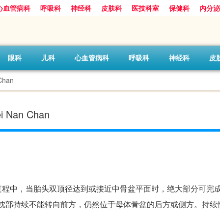
心血管病科
呼吸科
神经科
皮肤科
医技科室
保健科
内分泌
眼科
儿科
心血管病科
呼吸科
神经科
皮
Chan
 Nan Chan
过程中，当胎头双顶径达到或接近中骨盆平面时，绝大部分可完
头枕部持续不能转向前方，仍然位于母体骨盆的后方或侧方。持续