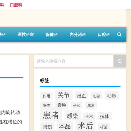
科
口腔科
肤科
医技科室
保健科
内分泌科
口腔科
请输入搜索内容
标签
关节
动脉
出血
作用
切除
囊肿
发作
尿道
子宫
患者
成内旋转动
感染
抗体
手术
性枕横位的
术后
本品
损伤
杆菌