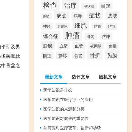
检查
治疗
畸形
甲状腺
症状
病变
皮肤
病毒
疼痛
细胞
神经
结膜
结节
红细胞
肿瘤
综合征
脓肿
脊髓
膀胱
血清
血管
扁平型及男
视网膜
角膜
骨折
黏膜
静脉
食管
头多采取枕
阴道
达中骨盆之
最新文章
热评文章
随机文章
医学知识是什么
医学知识在医疗行业的应用
医学知识的来源和分类
医学知识对健康的重要性
如何应对医疗变革、创新和趋势