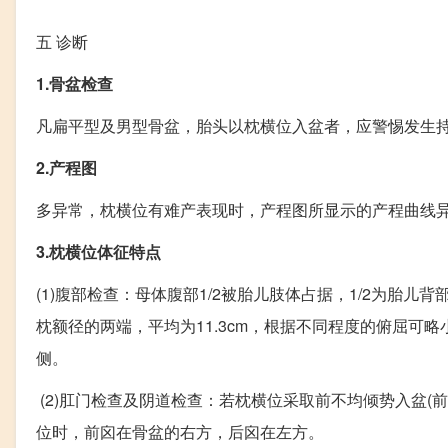
五
诊断
1.骨盆检查
凡扁平型及男型骨盆，胎头以枕横位入盆者，应警惕发生
2.产程图
多异常，枕横位有难产表现时，产程图所显示的产程曲线
3.枕横位体征特点
(1)腹部检查：母体腹部1/2被胎儿肢体占据，1/2为胎
枕额径的两端，平均为11.3cm，根据不同程度的俯屈
侧
。
(2)肛门检查及阴道检查：若枕横位采取前不均倾势入盆(
位时，前囟在骨盆的右方，后囟在左方。