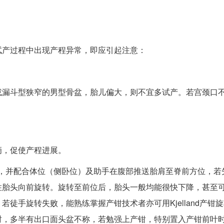
试产过程中出现产程异常，即应引起注意：
或漏斗型狭窄的男型骨盆，胎儿偏大，则不宜多试产。若宫颈口
滴，促使产程进展。
转，并配合体位（侧卧位）及助手在腹部推送胎肩至脊前方位，若
住胎头向前旋转。旋转至前位后，胎头一般均能很快下降，甚至
徒手旋转失败，能熟练掌握产钳技术者亦可用Kjelland产钳
时，多半有出口面头盆不称，若勉强上产钳，特别置入产钳前叶