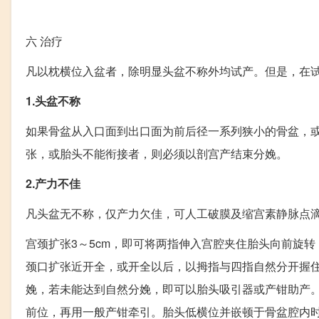
六
治疗
凡以枕横位入盆者，除明显头盆不称外均试产。但是，在
1.头盆不称
如果骨盆从入口面到出口面为前后径一系列狭小的骨盆，
张，或胎头不能衔接者，则必须以剖宫产结束分娩。
2.产力不佳
凡头盆无不称，仅产力欠佳，可人工破膜及缩宫素静脉点
宫颈扩张3～5cm，即可将两指伸入宫腔夹住胎头向前旋
颈口扩张近开全，或开全以后，以拇指与四指自然分开握
娩，若未能达到自然分娩，即可以胎头吸引器或产钳助产。若
前位，再用一般产钳牵引。胎头低横位并嵌顿于骨盆腔内