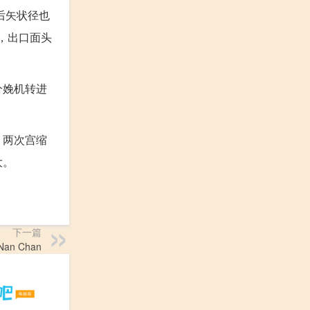
后矢状径也
，出口面头
分娩机转进
，两次宫缩
大。
下一篇
an Chan