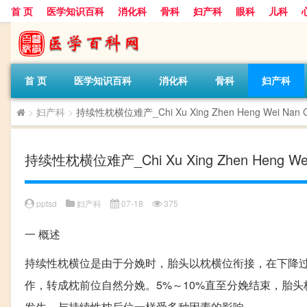
首 页
医学知识百科
消化科
骨科
妇产科
眼科
儿科
首 页
医学知识百科
消化科
骨科
妇产科
>
妇产科
>
持续性枕横位难产_Chi Xu Xing Zhen Heng Wei Nan 
持续性枕横位难产_Chi Xu Xing Zhen Heng Wei
pptsd
妇产科
07-18
375
一
概述
持续性枕横位是由于分娩时，胎头以枕横位衔接，在下降
作，转成枕前位自然分娩。5%～10%直至分娩结束，胎
发生，与持续性枕后位一样受多种因素的影响。