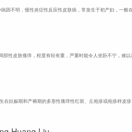
一种病因不明，慢性炎症性反应性皮肤病，常发生于初产妇，一般在
或局部性皮肤瘙痒，程度有轻有重，严重时能令人坐卧不宁，难以
一种罕见的、发生在妊娠期和产褥期的多形性瘙痒性红斑、丘疱疹或疱疹样皮
g Huang Liu