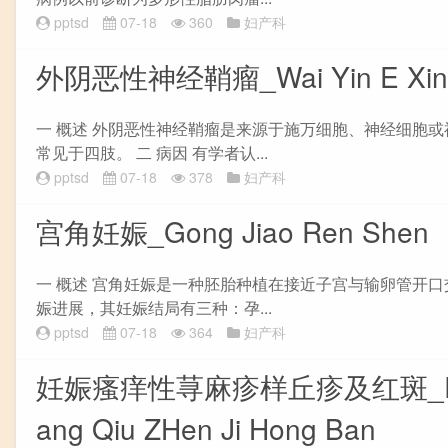
pptsd
07-18
360
妇产科
外阴恶性神经鞘瘤_Wai Yin E Xing S
一 概述 外阴恶性神经鞘瘤是来源于施万细胞、神经细胞
常见于四肢。 二 病因 有学者认...
pptsd
07-18
378
妇产科
宫角妊娠_Gong Jiao Ren Shen
一 概述 宫角妊娠是一种胚胎种植在接近子宫与输卵管开
娠进展，其妊娠结局有三种：孕...
pptsd
07-18
364
妇产科
妊娠瘙痒性荨麻疹样丘疹及红斑_Ren She
ang Qiu ZHen Ji Hong Ban