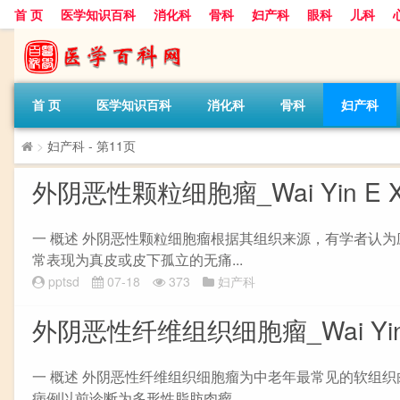
首 页
医学知识百科
消化科
骨科
妇产科
眼科
儿科
首 页
医学知识百科
消化科
骨科
妇产科
>
妇产科
- 第11页
外阴恶性颗粒细胞瘤_Wai Yin E Xing 
一 概述 外阴恶性颗粒细胞瘤根据其组织来源，有学者认
常表现为真皮或皮下孤立的无痛...
pptsd
07-18
373
妇产科
外阴恶性纤维组织细胞瘤_Wai Yin E Xin
一 概述 外阴恶性纤维组织细胞瘤为中老年最常见的软组
病例以前诊断为多形性脂肪肉瘤...