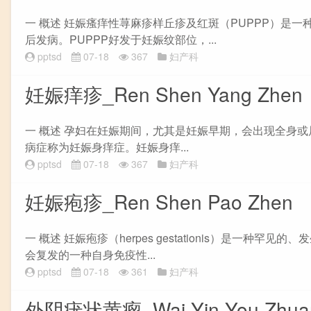
一 概述 妊娠瘙痒性荨麻疹样丘疹及红斑（PUPPP）是
后发病。PUPPP好发于妊娠纹部位，...
pptsd
07-18
367
妇产科
妊娠痒疹_Ren Shen Yang Zhen
一 概述 孕妇在妊娠期间，尤其是妊娠早期，会出现全身
病症称为妊娠身痒症。妊娠身痒...
pptsd
07-18
367
妇产科
妊娠疱疹_Ren Shen Pao Zhen
一 概述 妊娠疱疹（herpes gestationis）是
会复发的一种自身免疫性...
pptsd
07-18
361
妇产科
外阴疣状黄瘤_Wai Yin You Zhuan