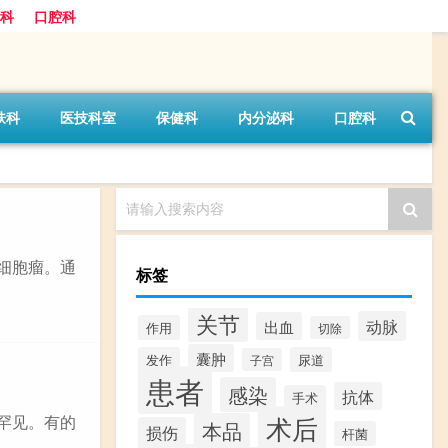
科
口腔科
肤科
医技科室
保健科
内分泌科
口腔科
请输入搜索内容
细胞瘤。通
标签
关节
动脉
出血
作用
切除
囊肿
发作
尿道
子宫
患者
感染
抗体
手术
术后
罕见。有的
本品
损伤
杆菌