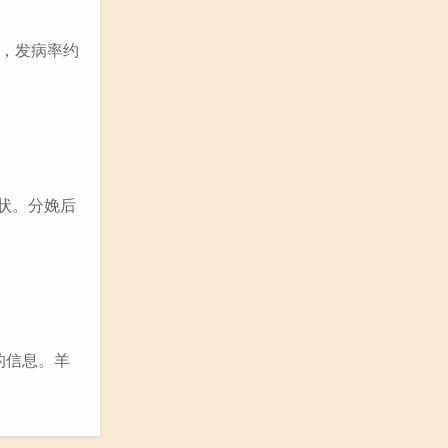
名，发病率约
状。分娩后
的信息。羊