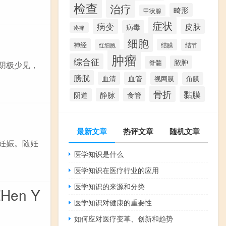
检查
治疗
畸形
甲状腺
症状
病变
皮肤
病毒
疼痛
细胞
神经
结膜
结节
红细胞
肿瘤
综合征
脓肿
脊髓
阴极少见，
膀胱
血清
血管
视网膜
角膜
骨折
黏膜
静脉
食管
阴道
最新文章
热评文章
随机文章
妊娠。随妊
医学知识是什么
医学知识在医疗行业的应用
医学知识的来源和分类
Hen Y
医学知识对健康的重要性
如何应对医疗变革、创新和趋势