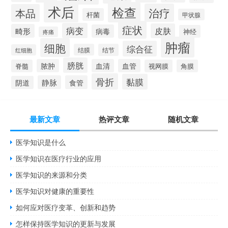
术后
检查
治疗
本品
杆菌
甲状腺
症状
病变
皮肤
畸形
病毒
神经
疼痛
肿瘤
细胞
综合征
结膜
结节
红细胞
膀胱
脓肿
血清
血管
脊髓
视网膜
角膜
骨折
黏膜
静脉
食管
阴道
最新文章
热评文章
随机文章
医学知识是什么
医学知识在医疗行业的应用
医学知识的来源和分类
医学知识对健康的重要性
如何应对医疗变革、创新和趋势
怎样保持医学知识的更新与发展