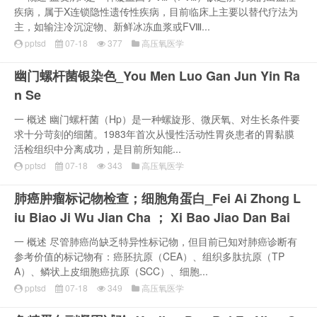
疾病，属于X连锁隐性遗传性疾病，目前临床上主要以替代疗法为
主，如输注冷沉淀物、新鲜冰冻血浆或FⅧ...
pptsd
07-18
377
高压氧医学
幽门螺杆菌银染色_You Men Luo Gan Jun Yin Ra
n Se
一 概述 幽门螺杆菌（Hp）是一种螺旋形、微厌氧、对生长条件要
求十分苛刻的细菌。1983年首次从慢性活动性胃炎患者的胃黏膜
活检组织中分离成功，是目前所知能...
pptsd
07-18
343
高压氧医学
肺癌肿瘤标记物检查；细胞角蛋白_Fei Ai Zhong L
iu Biao Ji Wu Jian Cha ； Xi Bao Jiao Dan Bai
一 概述 尽管肺癌尚缺乏特异性标记物，但目前已知对肺癌诊断有
参考价值的标记物有：癌胚抗原（CEA）、组织多肽抗原（TP
A）、鳞状上皮细胞癌抗原（SCC）、细胞...
pptsd
07-18
349
高压氧医学