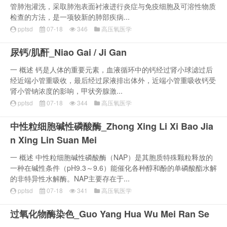
管肺泡灌洗，采取肺泡表面衬液进行炎症与免疫细胞及可溶性物质
检查的方法，是一项较新的肺部疾病...
pptsd
07-18
346
高压氧医学
尿钙/肌酐_Niao Gai / Ji Gan
一 概述 钙是人体的重要元素，血液循环中的钙经过肾小球滤过后
经近端小管重吸收，最后经过尿液排出体外，近端小管重吸收钙受
肾小管钠浓度的影响，甲状旁腺激...
pptsd
07-18
344
高压氧医学
中性粒细胞碱性磷酸酶_Zhong Xing Li Xi Bao Jia
n Xing Lin Suan Mei
一 概述 中性粒细胞碱性磷酸酶（NAP）是其胞质特殊颗粒释放的
一种在碱性条件（pH9.3～9.6）能催化各种醇和酚的单磷酸酯水解
的非特异性水解酶。NAP主要存在于...
pptsd
07-18
341
高压氧医学
过氧化物酶染色_Guo Yang Hua Wu Mei Ran Se