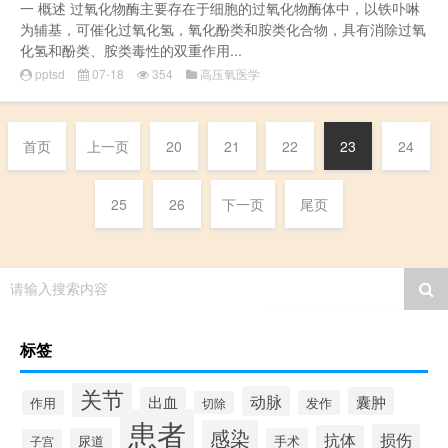
一 概述 过氧化物酶主要存在于细胞的过氧化物酶体中，以铁卟啉
为辅基，可催化过氧化氢，氧化酚类和胺类化合物，具有消除过氧
化氢和酚类、胺类毒性的双重作用...
pptsd
07-18
354
高压氧医学
首页
上一页
20
21
22
23
24
25
26
下一页
尾页
请输入搜索内容
标签
关节
动脉
出血
囊肿
作用
发作
切除
患者
感染
损伤
抗体
尿道
手术
子宫