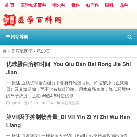
首 页
医学知识百科
消化科
骨科
妇产科
眼科
儿科
心血管病科
呼吸科
神经科
皮肤科
医技科室
保健科
内分泌科
口腔科
网站导航
>
高压氧医学
- 第23页
优球蛋白溶解时间_You Qiu Dan Bai Rong Jie Shi
Jian
一 概述 血浆优球蛋白组分中含有纤维蛋白原、纤溶酶原（血浆素
原）及其激活物，而不含有抗纤溶酶。用水稀释血浆，降低环境中
的离子浓度，且在pH值4.5时使优球...
pptsd
07-18
364
高压氧医学
第Ⅷ因子抑制物含量_Di Ⅷ Yin Zi Yi Zhi Wu Han
Liang
一 概述 血友病A是一种凝血因子Ⅷ（FⅧ）缺乏所导致的出血性