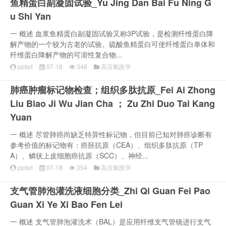
鱼精蛋白副凝固试验_Yu Jing Dan Bai Fu Ning G
u Shi Yan
一 概述 血浆鱼精蛋白副凝固试验又称3P试验，是检测纤维蛋白降
解产物的一个较为古老的试验。硫酸鱼精蛋白可使纤维蛋白单体和
纤维蛋白降解产物的可溶性复合物...
pptsd
07-18
348
高压氧医学
肺癌肿瘤标记物检查；组织多肽抗原_Fei Ai Zhong
Liu Biao Ji Wu Jian Cha ； Zu Zhi Duo Tai Kang
Yuan
一 概述 尽管肺癌尚缺乏特异性标记物，但目前已知对肺癌诊断有
参考价值的标记物有：癌胚抗原（CEA）、组织多肽抗原（TP
A）、鳞状上皮细胞癌抗原（SCC）、神经...
pptsd
07-18
354
高压氧医学
支气管肺泡灌洗液细胞分类_Zhi Qi Guan Fei Pao
Guan Xi Ye Xi Bao Fen Lei
一 概述 支气管肺泡灌洗术（BAL）是应用纤维支气管镜进行支气