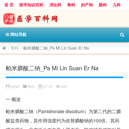
首 页
医学知识百科
消化科
骨科
妇产科
眼科
儿科
心血管病科
呼吸科
神经科
皮肤科
医技科室
保健科
内分泌科
口腔科
网站导航
>
骨科
>
帕米膦酸二钠_Pa Mi Lin Suan Er Na
帕米膦酸二钠_Pa Mi Lin Suan Er Na
pptsd
骨科
07-18
369
一
概述
帕米膦酸二钠（Pamidronate disodium）为第二代的二膦
酸盐类药物，其作用强度约为依替膦酸钠的100倍。其药