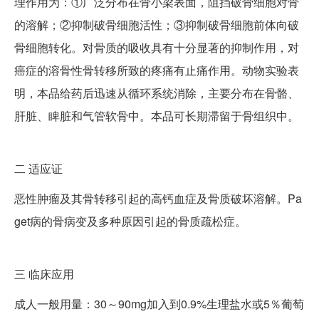
理作用为：①广泛分布在骨小梁表面，阻挡破骨细胞对骨
的溶解；②抑制破骨细胞活性；③抑制破骨细胞前体向破
骨细胞转化。对骨质的吸收具有十分显著的抑制作用，对
癌症的溶骨性骨转移所致的疼痛有止痛作用。动物实验表
明，本品给药后迅速从循环系统消除，主要分布在骨骼、
肝脏、睥脏和气管软骨中。本品可长期滞留于骨组织中。
二
适应证
恶性肿瘤及其骨转移引起的高钙血症及骨质破坏溶解。Pa
get病的骨病变及多种原因引起的骨质疏松症。
三
临床应用
成人一般用量：30～90mg加入到0.9%生理盐水或5％葡萄