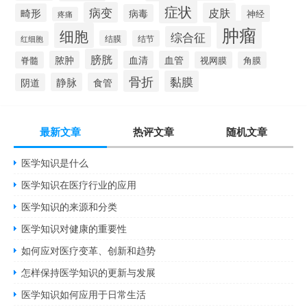
症状
病变
皮肤
畸形
病毒
神经
疼痛
肿瘤
细胞
综合征
结膜
结节
红细胞
膀胱
脓肿
血清
血管
脊髓
视网膜
角膜
骨折
黏膜
静脉
食管
阴道
最新文章
热评文章
随机文章
医学知识是什么
医学知识在医疗行业的应用
医学知识的来源和分类
医学知识对健康的重要性
如何应对医疗变革、创新和趋势
怎样保持医学知识的更新与发展
医学知识如何应用于日常生活