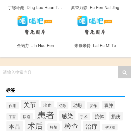
丁螺环酮_Ding Luo Huan Tong
氟奋乃静_Fu Fen Nai Jing
金诺芬_Jin Nuo Fen
来氟米特_Lai Fu Mi Te
请输入搜索内容
标签
关节
动脉
出血
囊肿
作用
发作
切除
患者
感染
损伤
抗体
尿道
手术
子宫
术后
检查
治疗
本品
杆菌
甲状腺