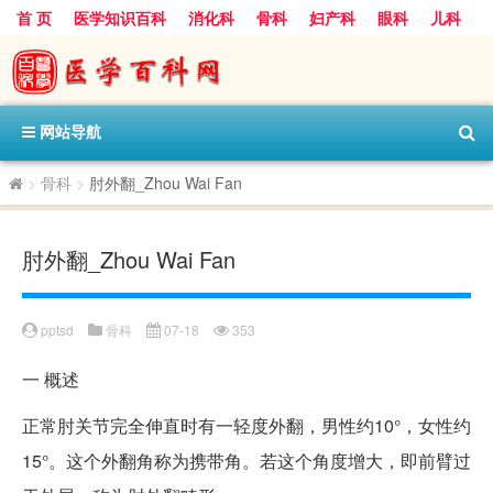
首 页
医学知识百科
消化科
骨科
妇产科
眼科
儿科
心血管病科
呼吸科
神经科
皮肤科
医技科室
保健科
内分泌科
口腔科
网站导航
>
骨科
>
肘外翻_Zhou Wai Fan
肘外翻_Zhou Wai Fan
pptsd
骨科
07-18
353
一
概述
正常肘关节完全伸直时有一轻度外翻，男性约10°，女性约
15°。这个外翻角称为携带角。若这个角度增大，即前臂过