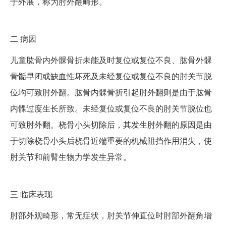
于外展，称为肘外翻畸形。
二
病因
儿童肱骨内外髁骨折未能及时复位或复位不良、肱骨外髁
骨骺早闭或缺血性坏死及未经复位或复位不良的肘关节脱
位均可致肘外翻。肱骨内髁骨折引起肘外翻则是由于肱骨
内髁过度生长所致。未经复位或复位不良的肘关节脱位也
可致肘外翻。桡骨小头切除后，其发生肘外翻的原因是由
于切除桡骨小头后桡骨近端重要的机械阻挡作用消失，使
肘关节和前臂生物力学发生异常。
三
临床表现
肘部外观畸形，常无症状，肘关节伸直位时肘部外翻角增