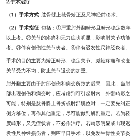
2.手术治疗
（1）手术方式
肱骨髁上截骨矫正及尺神经前移术。
（2）手术指征
包括：①严重肘外翻畸形且畸形稳定数年
以上者。②关节的疼痛和无力症状明显，影响肘关节功能
者。③伴有创伤性关节炎者。④伴有迟发性尺神经炎者。
手术的目的主要为矫正畸形、稳定关节、减轻疼痛和改变
关节受力不均，防止关节退变的加重。
肘外翻主要由于肘部创伤和病变所致的后果，因此，当肘
部出现创伤和病变时，应考虑到可引起肘内，外翻畸形之
可能，特别是肱骨髁上骨折或肘部脱位时，一定要先纠正
侧方移位，再作其他重定，尽可能做到解剖重定。若为轻
度畸形，又无症状者，不必作治疗。若畸形明显或出现迟
发性尺神经损伤者，则应早日手术，以免发生骨性关节炎