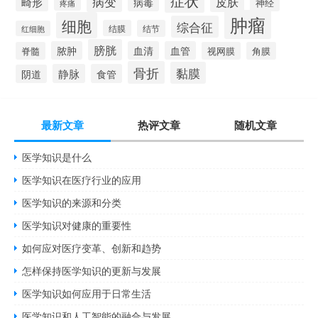
症状
病变
皮肤
畸形
病毒
神经
疼痛
肿瘤
细胞
综合征
结膜
结节
红细胞
膀胱
脓肿
血清
血管
脊髓
视网膜
角膜
骨折
黏膜
静脉
食管
阴道
最新文章
热评文章
随机文章
医学知识是什么
医学知识在医疗行业的应用
医学知识的来源和分类
医学知识对健康的重要性
如何应对医疗变革、创新和趋势
怎样保持医学知识的更新与发展
医学知识如何应用于日常生活
医学知识和人工智能的融合与发展