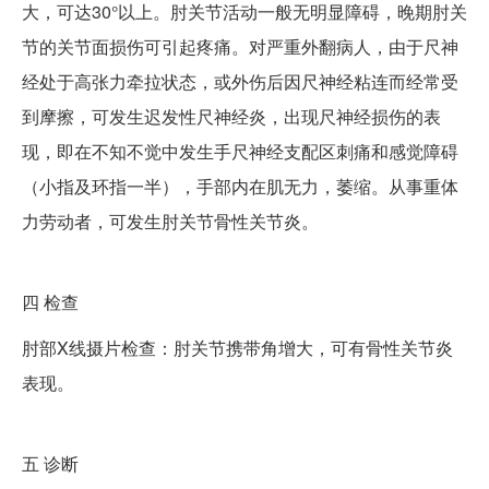
大，可达30°以上。肘关节活动一般无明显障碍，晚期肘关
节的关节面损伤可引起疼痛。对严重外翻病人，由于尺神
经处于高张力牵拉状态，或外伤后因尺神经粘连而经常受
到摩擦，可发生迟发性尺神经炎，出现尺神经损伤的表
现，即在不知不觉中发生手尺神经支配区刺痛和感觉障碍
（小指及环指一半），手部内在肌无力，萎缩。从事重体
力劳动者，可发生肘关节骨性关节炎。
四
检查
肘部X线摄片检查：肘关节携带角增大，可有骨性关节炎
表现。
五
诊断