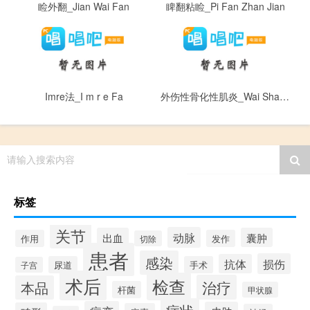
睑外翻_Jian Wai Fan
睥翻粘睑_Pi Fan Zhan Jian
Imre法_I m r e Fa
外伤性骨化性肌炎_Wai Shang Xing Gu Hua Xing Ji Yan
请输入搜索内容
标签
关节
动脉
出血
囊肿
作用
发作
切除
患者
感染
损伤
抗体
尿道
手术
子宫
术后
检查
治疗
本品
杆菌
甲状腺