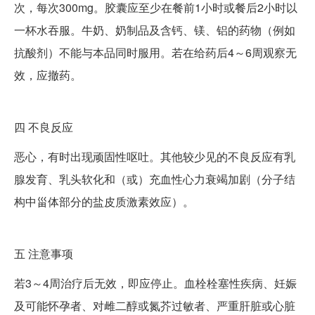
次，每次300mg。胶囊应至少在餐前1小时或餐后2小时以
一杯水吞服。牛奶、奶制品及含钙、镁、铝的药物（例如
抗酸剂）不能与本品同时服用。若在给药后4～6周观察无
效，应撤药。
四
不良反应
恶心，有时出现顽固性呕吐。其他较少见的不良反应有乳
腺发育、乳头软化和（或）充血性心力衰竭加剧（分子结
构中甾体部分的盐皮质激素效应）。
五
注意事项
若3～4周治疗后无效，即应停止。血栓栓塞性疾病、妊娠
及可能怀孕者、对雌二醇或氮芥过敏者、严重肝脏或心脏