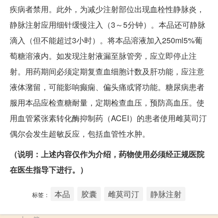
疾病者禁用。此外，为减少注射部位出现血栓性静脉炎，
静脉注射应用细针缓慢注入（3～5分钟）。本品还可静脉
滴入（但不能超过3小时）。将本品溶液加入250ml5%葡
萄糖溶液内。如发现注射液漏至脉管旁，应立即停止注
射。用药期间必须定期复查血细胞计数及肝功能，应注意
液体潴留，可能影响癫痫、偏头痛或肾功能。糖尿病患者
服用本品应检查糖耐量，定期检查血压，预防高血压。使
用血管紧张素转化酶抑制药（ACEI）的患者使用雌莫司汀
偶尔会发生超敏反应，包括血管性水肿。
（说明：上述内容仅作为介绍，药物使用必须经正规医院
在医生指导下进行。）
本品
胶囊
雌莫司汀
静脉注射
标签：