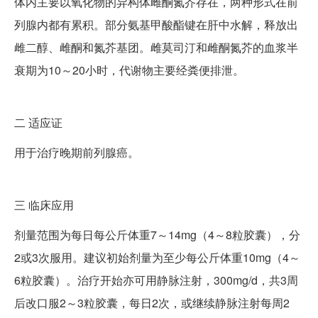
体内主要以氧化物的异构体雌酮氮芥存在，两种形式在前
列腺内都有累积。部分氨基甲酸酯键在肝中水解，释放出
雌二醇、雌酮和氮芥基团。雌莫司汀和雌酮氮芥的血浆半
衰期为10～20小时，代谢物主要经粪便排泄。
二
适应证
用于治疗晚期前列腺癌。
三
临床应用
剂量范围为每日每公斤体重7～14mg（4～8粒胶囊），分
2或3次服用。建议初始剂量为至少每公斤体重10mg（4～
6粒胶囊）。治疗开始亦可用静脉注射，300mg/d，共3周
后改口服2～3粒胶囊，每日2次，或继续静脉注射每周2