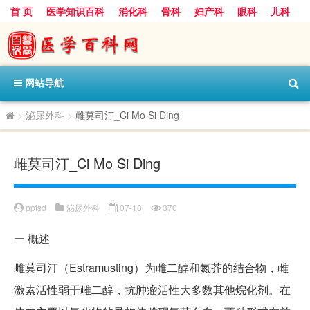
首 页
医学知识百科
消化科
骨科
妇产科
眼科
儿科
心血管病科
呼吸科
神经科
皮肤科
医技科室
保健科
内分泌科
口腔科
网站导航
>
泌尿外科
>
雌莫司汀_Ci Mo Si Ding
雌莫司汀_Ci Mo Si Ding
pptsd
泌尿外科
07-18
370
一
概述
雌莫司汀（Estramusting）为雌二醇和氮芥的结合物，雌
激素活性弱于雌二醇，抗肿瘤活性大多数其他烷化剂。在