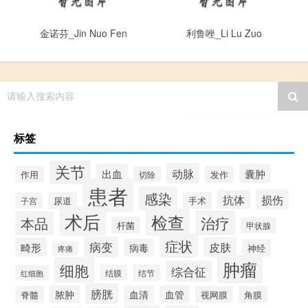
金诺芬_Jin Nuo Fen
利鲁唑_Li Lu Zuo
请输入搜索内容
标签
关节
动脉
出血
囊肿
作用
发作
切除
患者
感染
损伤
抗体
尿道
手术
子宫
术后
检查
治疗
本品
杆菌
甲状腺
症状
病变
皮肤
畸形
病毒
神经
疼痛
肿瘤
细胞
综合征
结膜
结节
红细胞
膀胱
脓肿
血清
血管
脊髓
视网膜
角膜