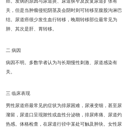
癌。发病的原因与尿道炎、尿道狭窄及反复尿道扩张有
关，但是当肿瘤侵犯阴茎及会阴时则可转移至腹股沟淋巴
结。尿道癌很少发生血行转移，晚期转移部位最常见为
肺、其次是肝、胃转移。
二
病因
病因不明。多数学者认为与长期慢性刺激、尿道感染有
关。
三
临床表现
男性尿道癌最常见的症状为排尿困难，尿液变细，甚至尿
潴留，尿道口呈现脓性或血性分泌物，排尿疼痛、尿道灼
热感。体格检查，在尿道行径中某处可触及肿块。女性尿