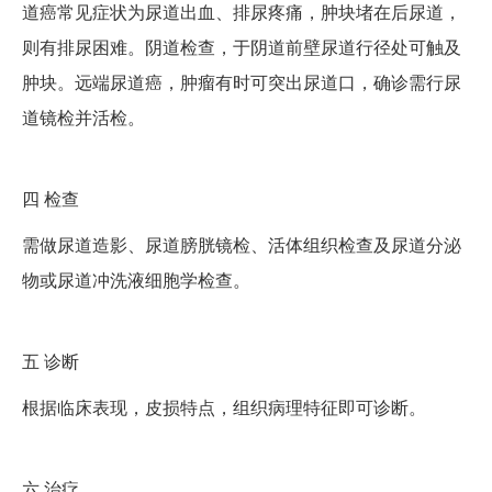
道癌常见症状为尿道出血、排尿疼痛，肿块堵在后尿道，
则有排尿困难。阴道检查，于阴道前壁尿道行径处可触及
肿块。远端尿道癌，肿瘤有时可突出尿道口，确诊需行尿
道镜检并活检。
四
检查
需做尿道造影、尿道膀胱镜检、活体组织检查及尿道分泌
物或尿道冲洗液细胞学检查。
五
诊断
根据临床表现，皮损特点，组织病理特征即可诊断。
六
治疗