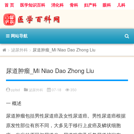
首 页
医学知识百科
消化科
骨科
妇产科
眼科
儿科
心血管病科
呼吸科
神经科
皮肤科
医技科室
保健科
内分泌科
口腔科
网站导航
>
泌尿外科
>
尿道肿瘤_Mi Niao Dao Zhong Liu
尿道肿瘤_Mi Niao Dao Zhong Liu
pptsd
泌尿外科
07-18
350
一
概述
尿道肿瘤包括男性尿道癌及女性尿道癌。男性尿道癌根据
原发性部位有所不同，大多见于移行上皮癌及鳞状细胞