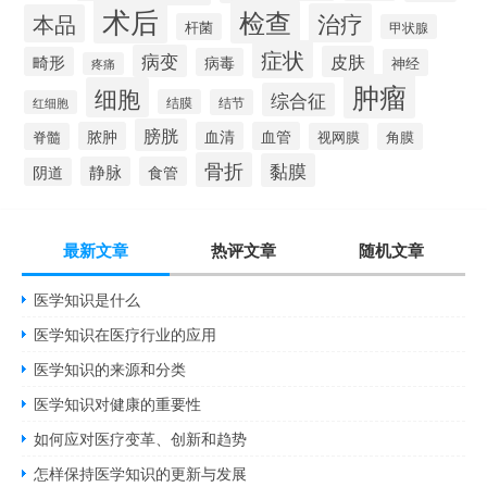
术后
检查
治疗
本品
杆菌
甲状腺
症状
病变
皮肤
畸形
病毒
神经
疼痛
肿瘤
细胞
综合征
结膜
结节
红细胞
膀胱
脓肿
血清
血管
脊髓
视网膜
角膜
骨折
黏膜
静脉
食管
阴道
最新文章
热评文章
随机文章
医学知识是什么
医学知识在医疗行业的应用
医学知识的来源和分类
医学知识对健康的重要性
如何应对医疗变革、创新和趋势
怎样保持医学知识的更新与发展