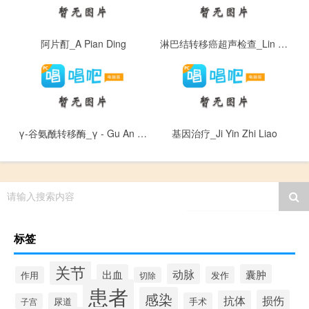
阿片酊_A Pian Ding
淋巴结转移癌超声检查_Lin Ba Jie Zhuan Yi Ai Chao Sheng Jian Cha
γ-谷氨酰转移酶_γ - Gu An Xian Zhuan Yi Mei
基因治疗_Ji Yin Zhi Liao
请输入搜索内容
标签
关节
动脉
出血
囊肿
作用
发作
切除
患者
感染
损伤
抗体
尿道
手术
子宫