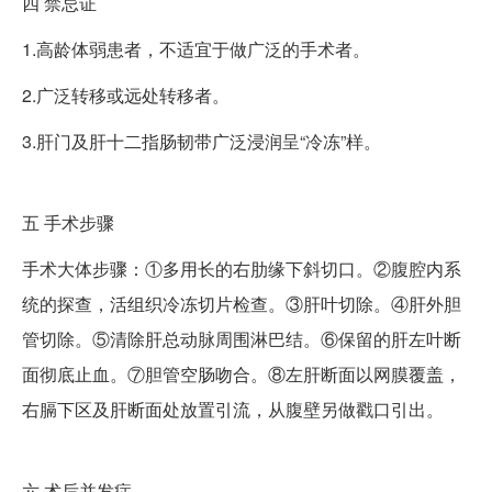
四
禁忌证
1.高龄体弱患者，不适宜于做广泛的手术者。
2.广泛转移或远处转移者。
3.肝门及肝十二指肠韧带广泛浸润呈“冷冻”样。
五
手术步骤
手术大体步骤：①多用长的右肋缘下斜切口。②腹腔内系
统的探查，活组织冷冻切片检查。③肝叶切除。④肝外胆
管切除。⑤清除肝总动脉周围淋巴结。⑥保留的肝左叶断
面彻底止血。⑦胆管空肠吻合。⑧左肝断面以网膜覆盖，
右膈下区及肝断面处放置引流，从腹壁另做戳口引出。
六
术后并发症