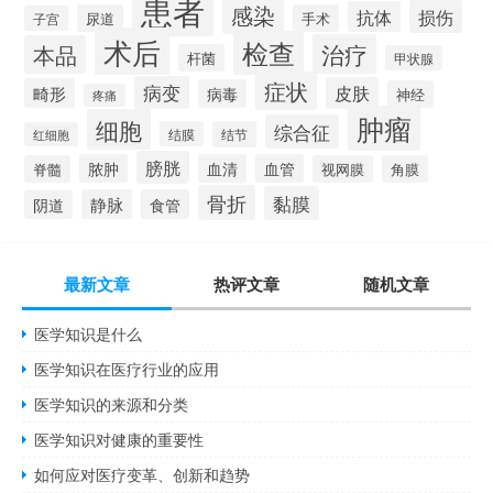
患者
感染
损伤
抗体
尿道
手术
子宫
术后
检查
治疗
本品
杆菌
甲状腺
症状
病变
皮肤
畸形
病毒
神经
疼痛
肿瘤
细胞
综合征
结膜
结节
红细胞
膀胱
脓肿
血清
血管
脊髓
视网膜
角膜
骨折
黏膜
静脉
食管
阴道
最新文章
热评文章
随机文章
医学知识是什么
医学知识在医疗行业的应用
医学知识的来源和分类
医学知识对健康的重要性
如何应对医疗变革、创新和趋势