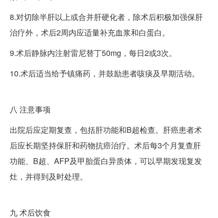
8.对切除半肝以上或合并肝硬化者，除术后积极加强保肝
治疗外，术后2周内应适量补充血浆和白蛋白。
9.术后静脉内注射雷尼替丁50mg，每日2或3次。
10.术后适当给予镇痛药，并鼓励患者咳痰及早期活动。
八
注意事项
出院后应定期复查，包括肝功能和B超检查。肝癌患者术
后应长期坚持保肝和药物抗癌治疗。术后每3个月复查肝
功能、B超、AFP及甲胎蛋白异质体，可以早期发现复发
灶，并得到及时处理。
九
术后饮食