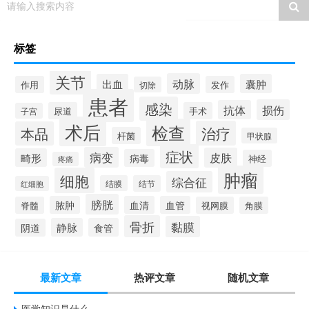
请输入搜索内容
标签
关节
动脉
出血
囊肿
作用
发作
切除
患者
感染
损伤
抗体
尿道
手术
子宫
术后
检查
治疗
本品
杆菌
甲状腺
症状
病变
皮肤
畸形
病毒
神经
疼痛
肿瘤
细胞
综合征
结膜
结节
红细胞
膀胱
脓肿
血清
血管
脊髓
视网膜
角膜
骨折
黏膜
静脉
食管
阴道
最新文章
热评文章
随机文章
医学知识是什么