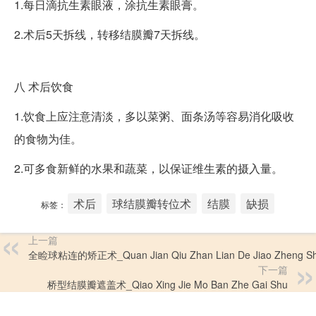
1.每日滴抗生素眼液，涂抗生素眼膏。
2.术后5天拆线，转移结膜瓣7天拆线。
八
术后饮食
1.饮食上应注意清淡，多以菜粥、面条汤等容易消化吸收
的食物为佳。
2.可多食新鲜的水果和蔬菜，以保证维生素的摄入量。
术后
球结膜瓣转位术
结膜
缺损
标签：
上一篇
全睑球粘连的矫正术_Quan Jian Qiu Zhan Lian De Jiao Zheng S
下一篇
桥型结膜瓣遮盖术_Qiao Xing Jie Mo Ban Zhe Gai Shu