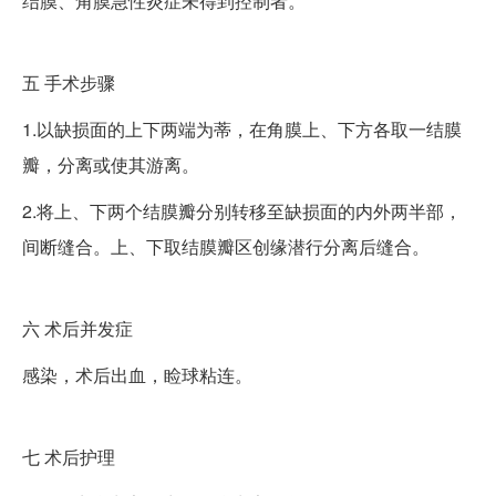
结膜、角膜急性炎症未得到控制者。
五
手术步骤
1.以缺损面的上下两端为蒂，在角膜上、下方各取一结膜
瓣，分离或使其游离。
2.将上、下两个结膜瓣分别转移至缺损面的内外两半部，
间断缝合。上、下取结膜瓣区创缘潜行分离后缝合。
六
术后并发症
感染，术后出血，睑球粘连。
七
术后护理