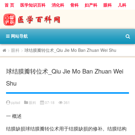
首 页
医学知识百科
消化科
骨科
妇产科
眼科
儿科
心血管病科
呼吸科
神经科
皮肤科
医技科室
保健科
内分泌科
口腔科
网站导航
>
眼科
>
球结膜瓣转位术_Qiu Jie Mo Ban Zhuan Wei Shu
球结膜瓣转位术_Qiu Jie Mo Ban Zhuan Wei
Shu
pptsd
眼科
07-18
361
一
概述
结膜缺损球结膜瓣转位术用于结膜缺损的修补。结膜结构