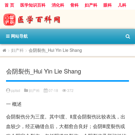
首 页
医学知识百科
消化科
骨科
妇产科
眼科
儿科
心血管病科
呼吸科
神经科
皮肤科
医技科室
保健科
内分泌科
口腔科
网站导航
>
妇产科
>
会阴裂伤_Hui Yin Lie Shang
会阴裂伤_Hui Yin Lie Shang
pptsd
妇产科
07-18
372
一
概述
会阴裂伤分为三度。其中I度、Ⅱ度会阴裂伤比较表浅，出
血较少，经正确缝合后，大都愈合良好；会阴Ⅲ度裂伤或