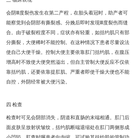
会阴Ⅲ度裂伤发生在第二产程，在胎头着冠时，助产者可
能察觉到会阴部有撕裂感。分娩后即时发现Ⅲ度裂伤而缝
合。由于破裂程度不同，症状亦有轻重，如括约肌只有部
分撕裂，大便稀时不能控制。在这种情况下患者尽量设法
使自己大便干燥。控制大便主要依靠肛门括约肌，在腹压
增高时不致使大便突然溢出，但自主管制大便反应不仅依
靠括约肌，还要依靠提肛肌。严重者即使干燥大便也不能
自控，外阴经常被大便污染。
四
检查
检查时可见会阴部消失，阴道和直肠的末端相通。肛门后
面皮肤呈放射状皱纹，括约肌断端退缩处在肛门两侧形成
小凹陷。肛查时嘱患者向内缩，可试验其括约肌的管制功