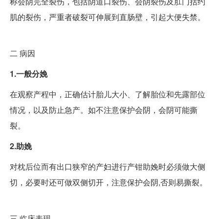
称会阴完全裂伤，包括阴道口裂伤、会阴裂伤及肛门括约
肌的裂伤，严重者破裂可伸展到直肠壁，引起大便失禁。
二
病因
1.一般分娩
在观察产程中，正确估计胎儿大小、了解胎位和先露部位
情况，以及防止急产。如不注意保护会阴，会阴可能撕
裂。
2.助娩
对枕后位而有出口狭窄的产妇进行产钳助娩时必须做大侧
切，必要时还可做双侧切开，注意保护会阴,否则易撕裂。
三
临床表现