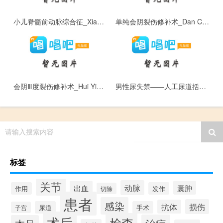
小儿脊髓前动脉综合征_Xiao Er Ji Sui Qian Dong Mai Zong He Zheng
单纯会阴裂伤修补术_Dan Chun Hui Yin Lie Shang Xiu Bu Shu
会阴Ⅲ度裂伤修补术_Hui Yin Ⅲ Du Lie Shang Xiu Bu Shu
男性尿失禁——人工尿道括约肌_Nan Xing Niao Shi Jin — — Ren Gong Niao Dao Kuo Yue Ji
请输入搜索内容
标签
关节
动脉
出血
囊肿
作用
发作
切除
患者
感染
损伤
抗体
尿道
手术
子宫
术后