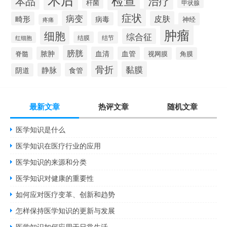
检查
治疗
本品
杆菌
甲状腺
症状
病变
皮肤
畸形
病毒
神经
疼痛
肿瘤
细胞
综合征
结膜
结节
红细胞
膀胱
脓肿
血清
血管
脊髓
视网膜
角膜
骨折
黏膜
静脉
食管
阴道
最新文章
热评文章
随机文章
医学知识是什么
医学知识在医疗行业的应用
医学知识的来源和分类
医学知识对健康的重要性
如何应对医疗变革、创新和趋势
怎样保持医学知识的更新与发展
医学知识如何应用于日常生活