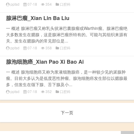
pptsd
07-18
354
口腔科
腺淋巴瘤_Xian Lin Ba Liu
一 概述 腺淋巴瘤又称乳头状淋巴囊腺瘤或Warthin瘤。腺淋巴瘤绝
大多数发生在腮腺，这是腺淋巴瘤所特有的。可能与其组织来源有
关。发生在腮腺内的常见部位是...
pptsd
07-18
358
口腔科
腺泡细胞癌_Xian Pao Xi Bao Ai
一 概述 腺泡细胞癌又称为浆液细胞腺癌，是一种较少见的涎腺肿
瘤。目前大多认为是低度恶性肿瘤。腺泡细胞癌发生部位以腮腺最
多，但发生在颌下腺、舌下腺及小...
pptsd
07-18
352
口腔科
下一页