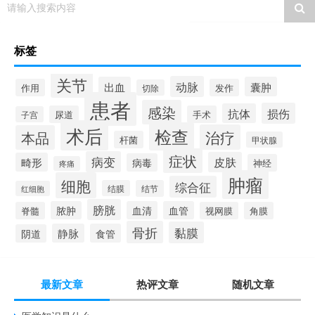
请输入搜索内容
标签
关节
动脉
出血
囊肿
作用
发作
切除
患者
感染
损伤
抗体
尿道
手术
子宫
术后
检查
治疗
本品
杆菌
甲状腺
症状
病变
皮肤
畸形
病毒
神经
疼痛
肿瘤
细胞
综合征
结膜
结节
红细胞
膀胱
脓肿
血清
血管
脊髓
视网膜
角膜
骨折
黏膜
静脉
食管
阴道
最新文章
热评文章
随机文章