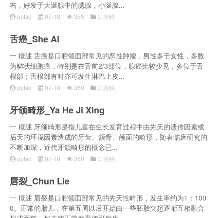
右，好发于大涎腺中的腮腺，小涎腺...
pptsd
07-18
355
口腔科
舌癌_She Ai
一 概述 舌癌是口腔颌面部常见的恶性肿瘤，男性多于女性，多数
为鳞状细胞癌，特别是在舌前2/3部位，腺癌比较少见，多位于舌
根部；舌根部有时亦可发生淋巴上皮...
pptsd
07-18
360
口腔科
牙颌畸形_Ya He Ji Xing
一 概述 牙颌畸形是指儿童在生长发育过程中由先天的遗传因素或
后天的环境因素造成的牙齿、颔骨、颅面的畸形，随着临床研究的
不断加深，近代牙颌畸形的概念已...
pptsd
07-18
360
口腔科
唇裂_Chun Lie
一 概述 唇裂是口腔颌面部常见的先天性畸形，发生率约为1：100
0。正常的胎儿，在第五周以后开始由一些胚胎突起逐渐互相融合