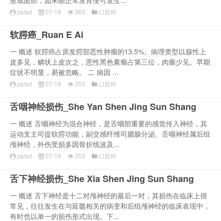
形成面部，如未能正常发育便可发生...
pptsd
07-18
360
口腔科
软腭癌_Ruan E Ai
一 概述 软腭癌占原发腭部恶性肿瘤的13.5%。病理类型以腺性上
皮多见，鳞状上皮次之，恶性黑色素瘤占第三位，肉瘤少见。早期
症状不明显，易被忽略。 二 病因 ...
pptsd
07-18
350
口腔科
舌咽神经损伤_She Yan Shen Jing Sun Shang
一 概述 舌咽神经为混合神经，是舌咽部重要的感觉传入神经，其
运动支主司提软腭功能，副交感纤维司腮腺分泌。舌咽神经属后组
颅神经，外伤受损多因骨折线波及...
pptsd
07-18
352
口腔科
舌下神经损伤_She Xia Shen Jing Sun Shang
一 概述 舌下神经是十二对颅神经的最后一对，其损伤在临床上很
常见，往往发生在与延髓相关的病变和后组颅神经的临床表现中，
有时也以单一的损伤形式出现。下...