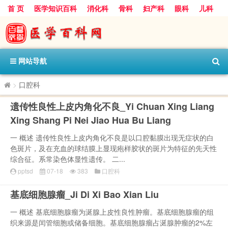
首 页
医学知识百科
消化科
骨科
妇产科
眼科
儿科
心血管病科
呼吸科
神经科
皮肤科
医技科室
保健科
内分泌科
口腔科
网站导航
>
口腔科
遗传性良性上皮内角化不良_Yi Chuan Xing Liang
Xing Shang Pi Nei Jiao Hua Bu Liang
一 概述 遗传性良性上皮内角化不良是以口腔黏膜出现无症状的白
色斑片，及在充血的球结膜上显现疱样胶状的斑片为特征的先天性
综合征。系常染色体显性遗传。 二...
pptsd
07-18
383
口腔科
基底细胞腺瘤_Ji Di Xi Bao Xian Liu
一 概述 基底细胞腺瘤为涎腺上皮性良性肿瘤。基底细胞腺瘤的组
织来源是闰管细胞或储备细胞。基底细胞腺瘤占涎腺肿瘤的2%左