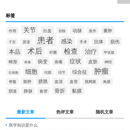
标签
关节
动脉
出血
囊肿
作用
发作
切除
患者
感染
损伤
抗体
尿道
手术
子宫
术后
检查
治疗
本品
杆菌
甲状腺
症状
病变
皮肤
畸形
病毒
神经
疼痛
肿瘤
细胞
综合征
结膜
结节
红细胞
膀胱
脓肿
血清
血管
脊髓
视网膜
角膜
骨折
黏膜
静脉
食管
阴道
最新文章
热评文章
随机文章
医学知识是什么