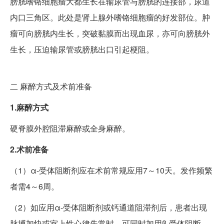
膀胱嗜铬细胞瘤大都生长在输尿管与膀胱的连接部，尿道
内口三角区。此处是肾上腺外嗜铬细胞瘤的好发部位。肿
瘤可向膀胱内生长，突破黏膜而出现血尿，亦可向膀胱外
生长，压迫输尿管或膀胱出口引起梗阻。
二
麻醉方式及术前准备
1.麻醉方式
硬脊膜外腔阻滞麻醉或全身麻醉。
2.术前准备
（1）α-受体阻断剂应在术前常规应用7～10天。发作频繁
者需4～6周。
（2）如应用α-受体阻断剂或钙通道阻滞剂后，患者出现
脉搏加快或室上性心律失常时，可同时加用β-受体阻断