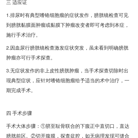
三
适应证
1.排尿时有典型嗜铬细胞瘤的症状发作，膀胱镜检查可见
到膀胱黏膜面肿瘤或黏膜下肿瘤改变者即可考虑到本症，
施行手术治疗。
2.因血尿行膀胱镜检查激发症状突发，虽未看到明确膀胱
肿瘤亦可行手术探查。
3.无症状发作的非上皮性膀胱肿瘤，当手术探查切除时出
现典型症状，应针对嗜铬细胞瘤给予适当的术中治疗，一
期完成手术。
四
手术步骤
手术大体步骤：①脐至耻骨联合的下腹正中直切口，直达
膀胱前区。②切开腹膜，探查盆腔，如无病理发现可缝合