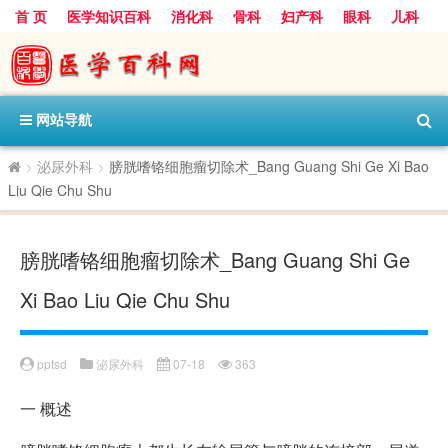
首 页
医学知识百科
消化科
骨科
妇产科
眼科
儿科
心血管病科
呼吸科
神经科
皮肤科
医技科室
保健科
内分泌科
口腔科
网站导航
>
泌尿外科
>
膀胱嗜铬细胞瘤切除术_Bang Guang Shi Ge Xi Bao
Liu Qie Chu Shu
膀胱嗜铬细胞瘤切除术_Bang Guang Shi Ge
Xi Bao Liu Qie Chu Shu
pptsd
泌尿外科
07-18
363
一
概述