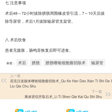
七
注意事项
术后48～72小时拔除膀胱周围橡皮管引流，7～10天后拔
除导尿管，术后1月拔除输尿管支架管。
八
术后饮食
患者无腹胀，肠鸣音恢复后即可进食。
术后
膀胱
膀胱嗜铬细胞瘤切除术
输尿管
标签：
上一篇
屈克汉道腺体嗜铬细胞瘤切除术_Qu Ke Han Dao Xian Ti Shi Ge X
Liu Qie Chu Shu
下一篇
离体肾切开取石术_Li Ti Shen Qie Kai Qu Shi Shu