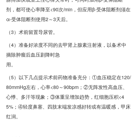
剂，都可使心率降至<90次/min，但应用β-受体阻断剂须在
α-受体阻断剂使用2～3天后。
（3）术前留置导尿管。
（4）准备好浓度不同的去甲肾上腺素注射液，以备术中
摘除肿瘤后血压剧降时急
用。
（5）以下几点提示术前药物准备充分：①血压稳定在120/
80mmHg左右，心率<80～90bpm；②无阵发性高血压、
心悸、多汗等现象；③体重呈增加趋势，红细胞压积<4
5%；④轻度鼻塞、四肢末端发凉感好转或有温暖感，甲床
红润。