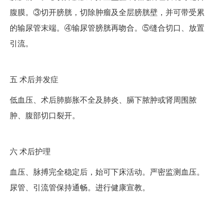
腹膜。③切开膀胱，切除肿瘤及全层膀胱壁，并可带受累
的输尿管末端。④输尿管膀胱再吻合。⑤缝合切口、放置
引流。
五
术后并发症
低血压、术后肺膨胀不全及肺炎、膈下脓肿或肾周围脓
肿、腹部切口裂开。
六
术后护理
血压、脉搏完全稳定后，始可下床活动。严密监测血压。
尿管、引流管保持通畅。进行健康宣教。